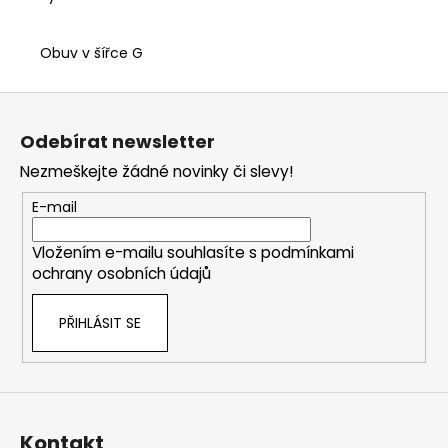
Obuv v šířce G
Z
á
Odebírat newsletter
p
Nezmeškejte žádné novinky či slevy!
a
t
E-mail
í
Vložením e-mailu souhlasíte s
podmínkami
ochrany osobních údajů
PŘIHLÁSIT SE
Kontakt