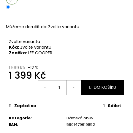
č
u
j
e
m
Můžeme doručit do:
Zvolte variantu
e
Zvolte variantu
Kód:
Zvolte variantu
PÁNSKÉ
Značka:
LEE COOPER
SANDÁLY
KEEN
NEWPORT
1 599 Kč
–12 %
BISON
1 399 Kč
KOŽENÉ
Měrná
2
DO KOŠÍKU
cena:
099
Kč
Původně:
2
Zeptat se
Sdílet
799
Kč
Kategorie
:
Dámská obuv
EAN
:
5901479619852