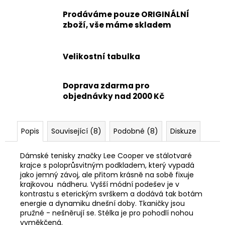
Prodáváme pouze ORIGINÁLNÍ
zboží, vše máme skladem
Velikostní tabulka
Doprava zdarma pro
objednávky nad 2000 Kč
Popis
Související (8)
Podobné (8)
Diskuze
Dámské tenisky značky Lee Cooper ve stálotvaré
krajce s poloprůsvitným podkladem, který vypadá
jako jemný závoj, ale přitom krásně na sobě fixuje
krajkovou nádheru. Vyšší módní podešev je v
kontrastu s eterickým svrškem a dodává tak botám
energie a dynamiku dnešní doby. Tkaničky jsou
pružné - nešněrují se. Stélka je pro pohodlí nohou
vyměkčená.