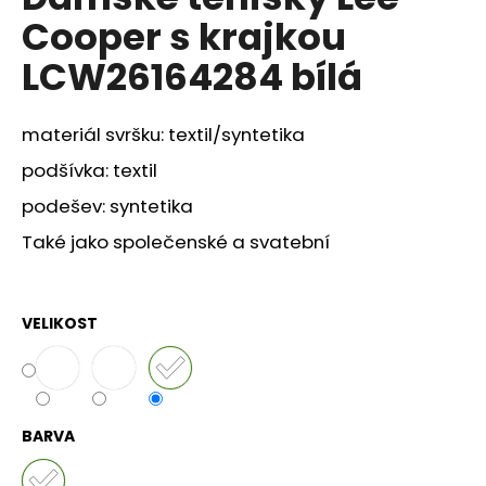
je
a
Cooper s krajkou
0,0
z
j
LCW26164284 bílá
5
í
hvězdiček.
t
materiál svršku: textil/syntetika
?
podšívka: textil
podešev: syntetika
Také jako společenské a svatební
HLEDAT
VELIKOST
D
o
p
o
BARVA
r
u