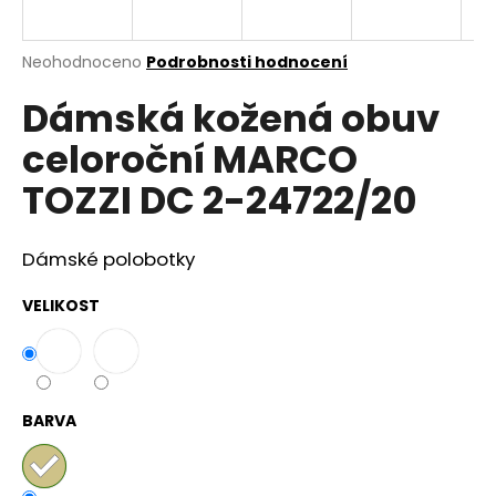
a
j
Průměrné
Neohodnoceno
Podrobnosti hodnocení
í
hodnocení
Dámská kožená obuv
produktu
t
je
?
celoroční MARCO
0,0
z
TOZZI DC 2-24722/20
5
hvězdiček.
Dámské polobotky
HLEDAT
VELIKOST
D
o
p
BARVA
o
r
u