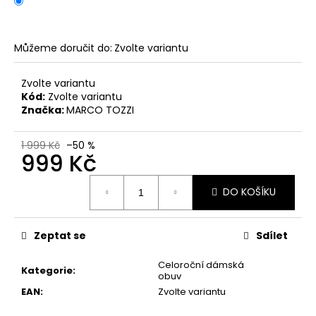
č
u
j
e
Můžeme doručit do:
Zvolte variantu
m
e
Zvolte variantu
Kód:
Zvolte variantu
Značka:
MARCO TOZZI
PÁNSKÉ
SANDÁLY
KEEN
1 999 Kč
–50 %
999 Kč
NEWPORT
BISON
KOŽENÉ
Měrná
DO KOŠÍKU
cena:
2
099
Kč
Původně:
Zeptat se
Sdílet
2
799
Celoroční dámská
Kategorie
:
Kč
obuv
EAN
:
Zvolte variantu