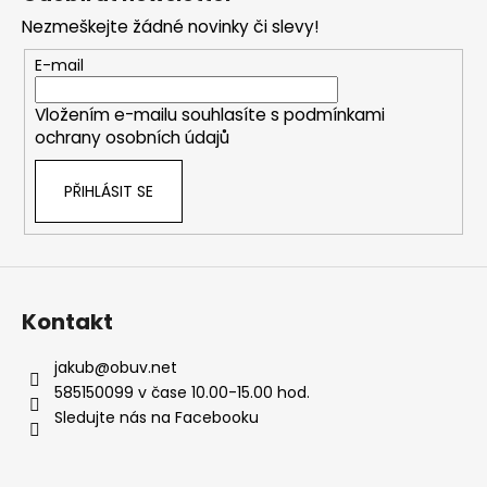
p
Nezmeškejte žádné novinky či slevy!
a
t
E-mail
í
Vložením e-mailu souhlasíte s
podmínkami
ochrany osobních údajů
PŘIHLÁSIT SE
Kontakt
jakub
@
obuv.net
585150099 v čase 10.00-15.00 hod.
Sledujte nás na Facebooku