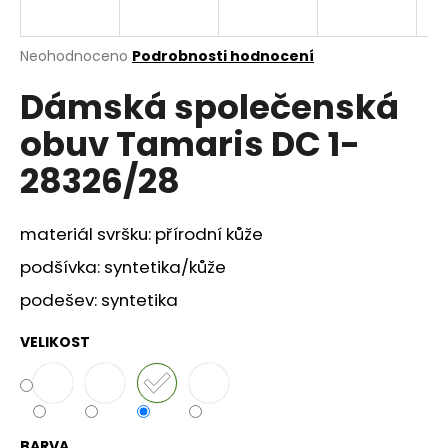
a
j
Průměrné
Neohodnoceno
Podrobnosti hodnocení
í
hodnocení
Dámská společenská
produktu
t
je
?
obuv Tamaris DC 1-
0,0
z
28326/28
5
hvězdiček.
materiál svršku: přírodní kůže
HLEDAT
podšívka: syntetika/kůže
podešev: syntetika
D
o
VELIKOST
p
o
r
u
BARVA