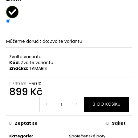
č
u
j
e
m
e
Můžeme doručit do:
Zvolte variantu
KORKOVÝ
Zvolte variantu
NAZOUVÁK
Kód:
Zvolte variantu
JEDNOPÁSKOVÝ
215201
Značka:
TAMARIS
-
KORKÁČ
1 799 Kč
–50 %
599
899 Kč
Kč
Původně:
Měrná
699
DO KOŠÍKU
cena:
Kč
Zeptat se
Sdílet
Kategorie
:
Společenské boty