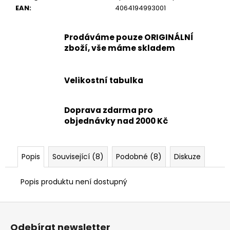
EAN
:
4064194993001
Prodáváme pouze ORIGINÁLNÍ
zboží, vše máme skladem
Velikostní tabulka
Doprava zdarma pro
objednávky nad 2000 Kč
Popis
Související (8)
Podobné (8)
Diskuze
Popis produktu není dostupný
Z
á
Odebírat newsletter