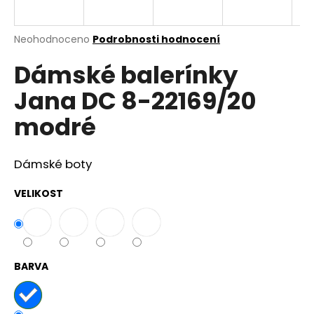
a
j
Průměrné
Neohodnoceno
Podrobnosti hodnocení
í
hodnocení
Dámské balerínky
produktu
t
je
?
Jana DC 8-22169/20
0,0
z
modré
5
hvězdiček.
Dámské boty
HLEDAT
VELIKOST
D
o
p
BARVA
o
r
u