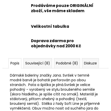
Prodáváme pouze ORIGINÁLNÍ
zboží, vše máme skladem
Velikostní tabulka
Doprava zdarma pro
objednávky nad 2000 Kč
Popis
Související (8)
Podobné (8)
Diskuze
Dámské baleriny značky Jana. Svršek v temně
modré barvě je bohatě perforován po obou
stranách. Pata a špička je plná.Svršek je velice
pohodný - vyrobený ve stylu broušeného semiše
(skoro hladkého, je spíše cítit na omak). Materiál je
stálotvarý, přitom ohebný a pohodlný (textil,
broušený semiš). Stélka z řady Soft Line je příjemně
vyměkčená. Obuv možno nosit od suchého jara do