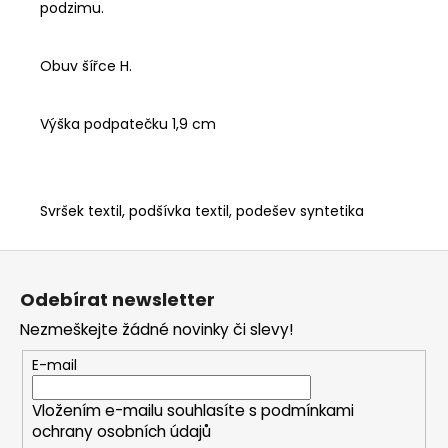
podzimu.
Obuv šířce H.
Výška podpatečku 1,9 cm
Svršek textil, podšívka textil, podešev syntetika
Z
á
Odebírat newsletter
p
Nezmeškejte žádné novinky či slevy!
a
t
E-mail
í
Vložením e-mailu souhlasíte s
podmínkami
ochrany osobních údajů