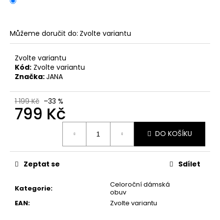
č
u
j
e
Můžeme doručit do:
Zvolte variantu
m
e
Zvolte variantu
Kód:
Zvolte variantu
Značka:
JANA
KORKOVÝ
NAZOUVÁK
JEDNOPÁSKOVÝ
1 199 Kč
–33 %
799 Kč
215201
-
KORKÁČ
Měrná
DO KOŠÍKU
cena:
599
Kč
Původně:
699
Zeptat se
Sdílet
Kč
Celoroční dámská
Kategorie
:
obuv
EAN
:
Zvolte variantu