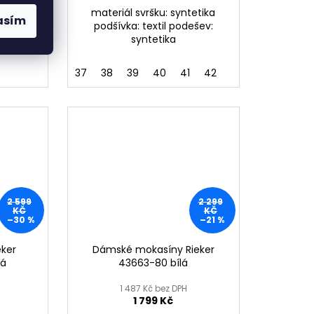
etika
materiál svršku: syntetika
asím
ímatelná
podšívka: textil podešev:
etika
syntetika
37
38
39
40
41
42
2 599
2 299
KČ
KČ
–30 %
–21 %
eker
Dámské mokasíny Rieker
vá
43663-80 bílá
1 487 Kč bez DPH
1 799 Kč