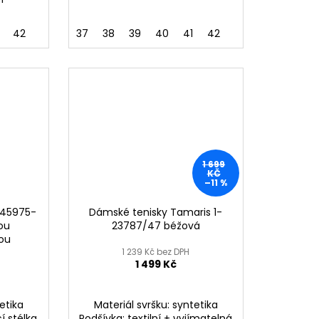
42
37
38
39
40
41
42
1 699
KČ
–11 %
 45975-
Dámské tenisky Tamaris 1-
ou
23787/47 béžová
ou
1 239 Kč bez DPH
1 499 Kč
etika
Materiál svršku: syntetika
cí stélka
Podšívka: textilní + vyjímatelná