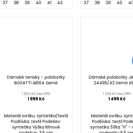
37
38
39
40
41
42
37
38
39
40
41
Dámské tenisky - polobotky
Dámské polobotky J
BUGATTI AI664 černá
24465/43 černá ší
1 652 Kč bez DPH
1 239 Kč bez DPH
1 999 Kč
1 499 Kč
Materiál svršku: syntetika/textil
Materiál svršku: synt
Podšívka: textil Podešev:
Podšívka: textil Pod
syntetika Výška klínové
syntetika Šířka "H" -
podešve 3,5 cm
podpatku 5,5 c