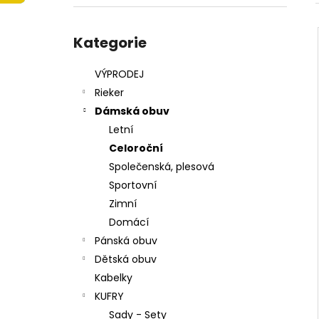
215201 - KORKÁČ
l
599 Kč
Přeskočit
Původně:
699 Kč
kategorie
Kategorie
VÝPRODEJ
Rieker
Dámská obuv
Letní
Celoroční
Společenská, plesová
Sportovní
Zimní
Domácí
Pánská obuv
Dětská obuv
Kabelky
KUFRY
Sady - Sety