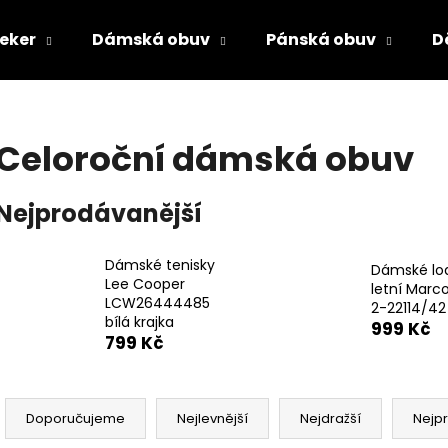
ieker
Dámská obuv
Pánská obuv
D
Co potřebujete najít?
Celoroční dámská obuv
HLEDAT
Nejprodávanější
Dámské tenisky
Doporučujeme
Dámské lo
Lee Cooper
letní Marco
LCW26444485
2-22114/42
bílá krajka
999 Kč
799 Kč
Ř
a
Doporučujeme
Nejlevnější
Nejdražší
Nejp
PÁNSKÉ SANDÁLY KEEN NEWPORT BISON
DÁMSKÉ NAZOUV
z