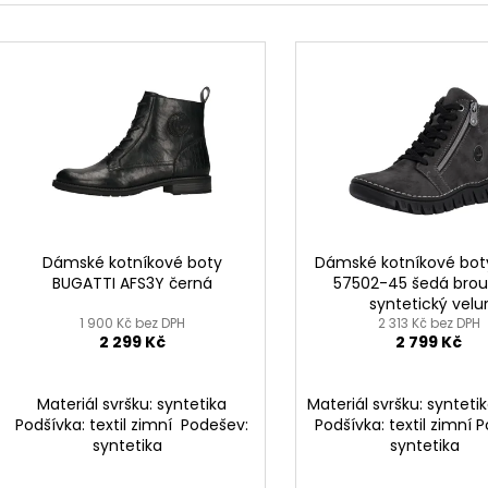
KOŽENÉ
BRONZOVÉ
e
2 099 Kč
499 Kč
V
Původně:
2 799 Kč
Původně:
899 K
n
ý
í
p
p
i
r
s
o
p
d
r
u
o
k
d
Dámské kotníkové boty
Dámské kotníkové boty
t
BUGATTI AFS3Y černá
57502-45 šedá bro
u
syntetický velu
ů
k
1 900 Kč bez DPH
2 313 Kč bez DPH
2 299 Kč
2 799 Kč
t
ů
Materiál svršku: syntetika
Materiál svršku: syntetik
Podšívka: textil zimní Podešev:
Podšívka: textil zimní 
syntetika
syntetika