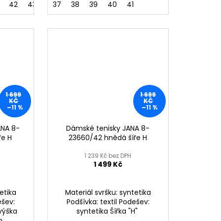
42
43
37
38
39
40
41
1 699
1 699
KČ
KČ
–11 %
–11 %
ANA 8-
Dámské tenisky JANA 8-
ře H
23660/42 hnědá šíře H
1 239 Kč bez DPH
1 499 Kč
etika
Materiál svršku: syntetika
ešev:
Podšívka: textil Podešev:
 výška
syntetika Šířka "H"
m