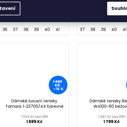
Materiál svršku: syntetika
Materiál svršku: synt
tavení
Souhl
Podšívka: textilní + vyjímatelná
Podšívka: textilní + vyj
stélka Podešev: syntetika
stélka Podešev: synt
36
37
38
39
40
41
37
38
39
40
41
1 999
KČ
–15 %
Dámské luxusní tenisky
Dámské tenisky Ri
Tamaris 1-23700/44 barevné
W4100-60 béžo
1 404 Kč bez DPH
1 487 Kč bez DPH
1 699 Kč
1 799 Kč