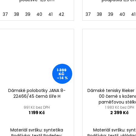
37
38
39
40
41
42
37
38
39
40
41
1 399
KČ
–14 %
Dámské polobotky JANA 8-
Dámské tenisky Rieker
22466/45 černá šíře H
00 černé s kožen
paměťovou stélk
991 Kč bez DPH
1 983 Kč bez DPH
1 199 Kč
2 399 Kč
Materiál svršku: syntetika
Materiál svršku: synt
Podšívka: textil Podešev:
Podšívka: textil, vkláda