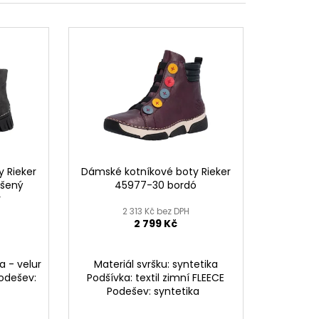
č
 Rieker
Dámské kotníkové boty Rieker
ušený
45977-30 bordó
r
2 313 Kč bez DPH
2 799 Kč
a - velur
Materiál svršku: syntetika
Podešev:
Podšívka: textil zimní FLEECE
Podešev: syntetika