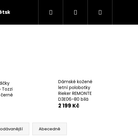
Hledat
Přihlášení
Nákupní
ětská obuv
Kabelky
KUFRY
Peněžen
košík
Dámské kožené
dičky
letní polobotky
 Tozzi
Rieker REMONTE
 černé
D3E06-80 bílá
2 199 Kč
rodávanější
Abecedně
ÁKY ŽABKY INBLU ZO19