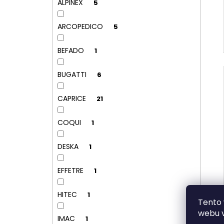
ALPINEX
5
ARCOPEDICO
5
BEFADO
1
BUGATTI
6
CAPRICE
21
COQUI
1
DESKA
1
EFFETRE
1
HITEC
1
Tento 
webu v
IMAC
1