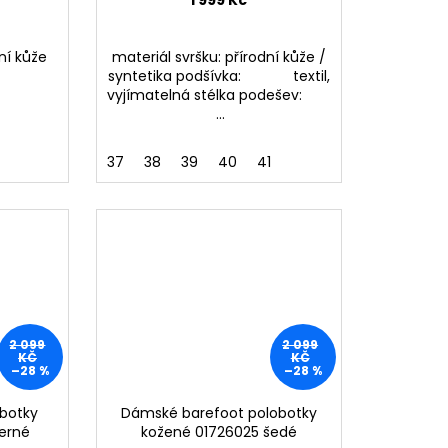
dní kůže
materiál svršku: přírodní kůže /
ka:
syntetika podšívka: textil,
šev:
vyjímatelná stélka podešev:
...
37
38
39
40
41
2 099
2 099
KČ
KČ
–28 %
–28 %
botky
Dámské barefoot polobotky
černé
kožené 01726025 šedé