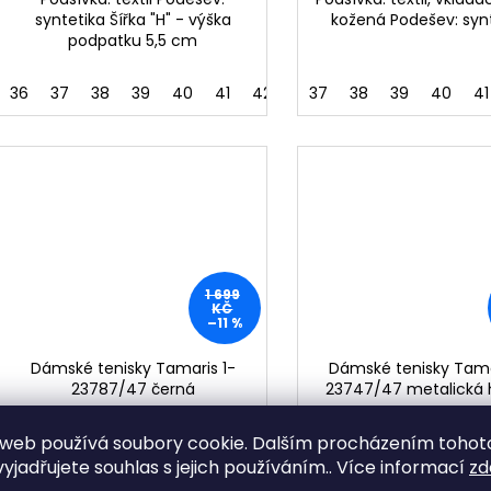
syntetika Šířka "H" - výška
kožená Podešev: syn
podpatku 5,5 cm
36
37
38
39
40
41
42
37
38
39
40
41
1 699
KČ
–11 %
Dámské tenisky Tamaris 1-
Dámské tenisky Tama
23787/47 černá
23747/47 metalická
1 239 Kč bez DPH
1 321 Kč bez DPH
web používá soubory cookie. Dalším procházením tohot
1 499 Kč
1 599 Kč
yjadřujete souhlas s jejich používáním.. Více informací
zd