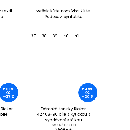
 textil
Svršek: kůže Podšívka: kůže
ka
Podešev: syntetika
37
38
39
40
41
2 699
2 499
KČ
KČ
–37 %
–20 %
 Rieker
Dámské tenisky Rieker
bílé
42408-90 bílé s kytičkou s
vyndávací stélkou
1 652 Kč bez DPH
1 999 Kč