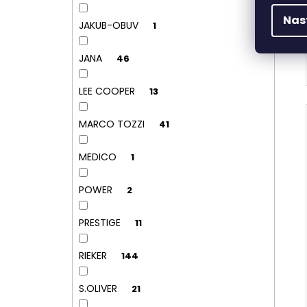
Nas
JAKUB-OBUV
1
JANA
46
LEE COOPER
13
MARCO TOZZI
41
MEDICO
1
POWER
2
PRESTIGE
11
RIEKER
144
S.OLIVER
21