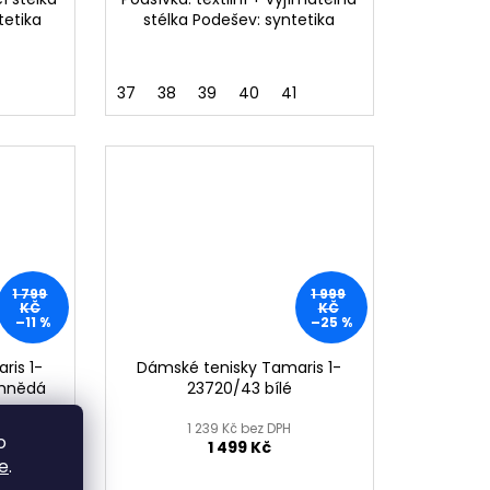
tetika
stélka Podešev: syntetika
37
38
39
40
41
1 799
1 999
KČ
KČ
–11 %
–25 %
ris 1-
Dámské tenisky Tamaris 1-
 hnědá
23720/43 bílé
1 239 Kč bez DPH
o
1 499 Kč
e
.