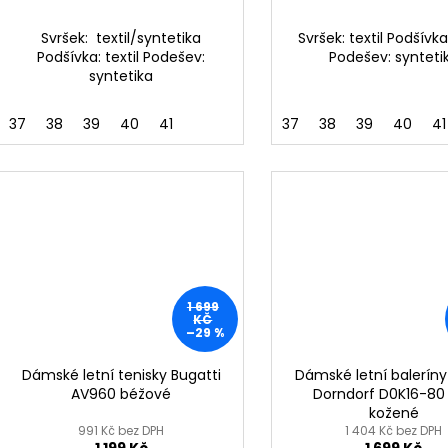
Svršek: textil/syntetika
Svršek: textil Podšívka:
Podšívka: textil Podešev:
Podešev: synteti
syntetika
37
38
39
40
41
37
38
39
40
41
1 699
KČ
–29 %
Dámské letní tenisky Bugatti
Dámské letní baleríny
AV960 béžové
Dorndorf D0K16-80 
kožené
991 Kč bez DPH
1 404 Kč bez DPH
1 199 Kč
1 699 Kč