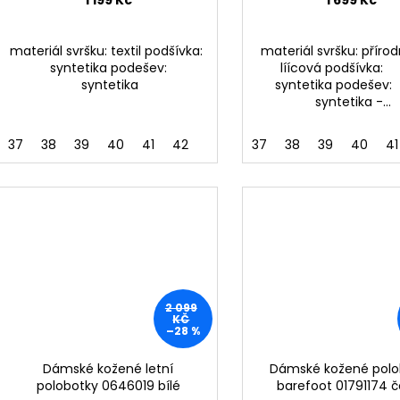
materiál svršku: textil podšívka:
materiál svršku: příro
syntetika podešev:
líícová podšív
syntetika
syntetika pode
syntetika -...
37
38
39
40
41
42
37
38
39
40
41
2 099
KČ
–28 %
Dámské kožené letní
Dámské kožené polo
polobotky 0646019 bílé
barefoot 01791174 