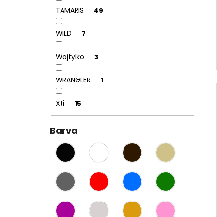
TAMARIS
49
WILD
7
Wojtylko
3
WRANGLER
1
Xti
15
Barva