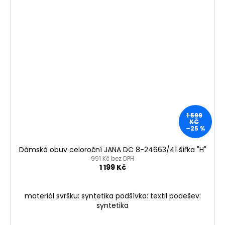
1 599
KČ
–25 %
Dámská obuv celoroční JANA DC 8-24663/41 šířka "H"
991 Kč bez DPH
1 199 Kč
materiál svršku: syntetika podšívka: textil podešev:
syntetika