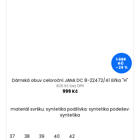
1 399
KČ
–28 %
Dámská obuv celoroční JANA DC 8-22472/41 šířka "H"
826 Kč bez DPH
999 Kč
materiál svršku: syntetika podšívka: syntetika podešev:
syntetika
37
38
39
40
42