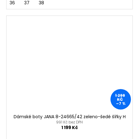
36
37
38
1 299
KČ
–7 %
Dámské boty JANA 8-24665/42 zeleno-šedé šířky H
991 Kč bez DPH
1 199 Kč