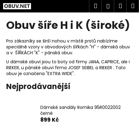
K
Přejít
Hledat
Náku
M
Přihlášen
na
o
obsah
Zpět
Zpět
košík
š
Obuv šíře H i K (široké)
í
C
k
o
Pro zákazníky se širší nohou v místě prstů nabízíme
speciálně vzory v obvodových šířkách "H" - dámská obuv
p
a v ŠÍŘKÁCH "K" - pánská obuv.
o
U dámské obuvi jsou to boty od firmy JANA, CAPRICE, ale i
t
RIEKER, u pánské obuvi firma JOSEF SEIBEL a RIEKER . Tato
ř
obuv je označena "EXTRA WIDE".
e
Nejprodávanější
b
u
j
Dámské sandály Romika 95R0022002
e
černé
899 Kč
t
e
n