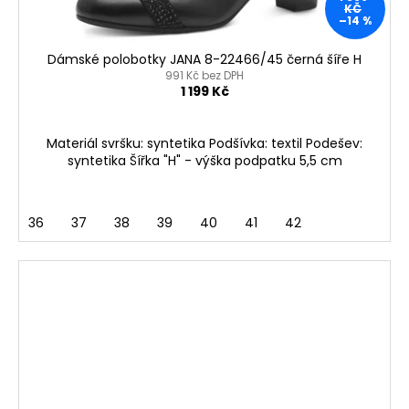
KČ
–14 %
Dámské polobotky JANA 8-22466/45 černá šíře H
991 Kč bez DPH
1 199 Kč
Materiál svršku: syntetika Podšívka: textil Podešev:
syntetika Šířka "H" - výška podpatku 5,5 cm
36
37
38
39
40
41
42