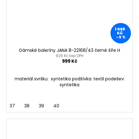
1 099
KČ
–9 %
Dámské baleríny JANA 8-22168/43 černé šíře H
826 Kč bez DPH
999 Kč
materiál svršku: syntetika podšívka: textil podešev:
syntetika
37
38
39
40