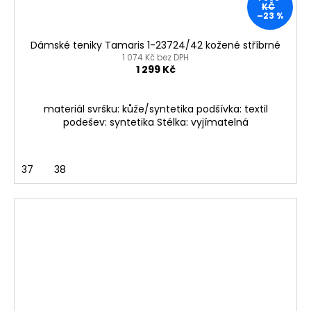
KČ
–23 %
Dámské teniky Tamaris 1-23724/42 kožené stříbrné
1 074 Kč bez DPH
1 299 Kč
materiál svršku: kůže/syntetika podšívka: textil
podešev: syntetika Stélka: vyjímatelná
37
38