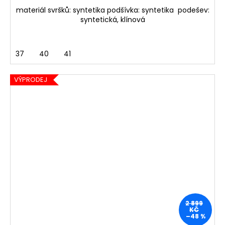
materiál svršků: syntetika podšívka: syntetika podešev:
syntetická, klínová
37
40
41
VÝPRODEJ
2 899
KČ
–48 %