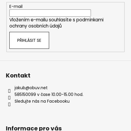
r
t
E-mail
v
í
k
Vložením e-mailu souhlasíte s
podmínkami
y
ochrany osobních údajů
v
ý
PŘIHLÁSIT SE
p
i
s
u
Kontakt
jakub
@
obuv.net
585150099 v čase 10.00-15.00 hod.
Sledujte nás na Facebooku
Informace pro vás