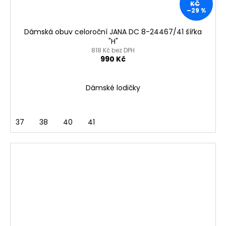
KČ
–29 %
Dámská obuv celoroční JANA DC 8-24467/41 šířka
"H"
818 Kč bez DPH
990 Kč
Dámské lodičky
37
38
40
41