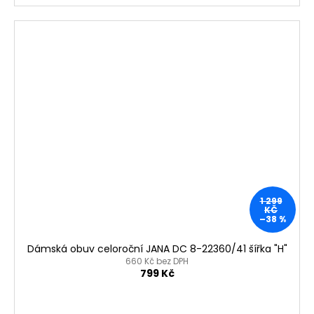
1 299
KČ
–38 %
Dámská obuv celoroční JANA DC 8-22360/41 šířka "H"
660 Kč bez DPH
799 Kč