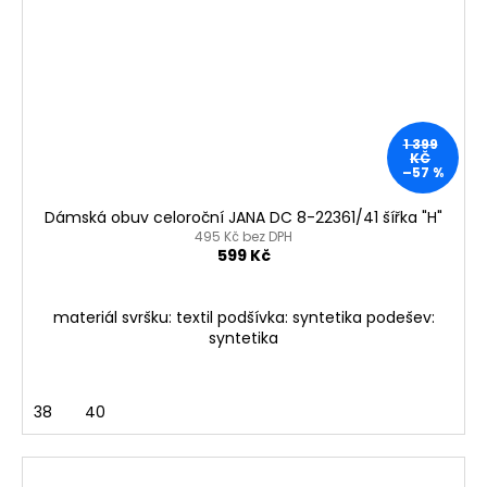
1 399
KČ
–57 %
Dámská obuv celoroční JANA DC 8-22361/41 šířka "H"
495 Kč bez DPH
599 Kč
materiál svršku: textil podšívka: syntetika podešev:
syntetika
38
40