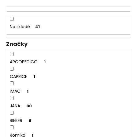
č
d
u
u
j
k
e
t
Na skladě
m
41
ů
e
Značky
KORKOVÝ
NAZOUVÁK
ARCOPEDICO
1
JEDNOPÁSKOVÝ
215201
-
CAPRICE
1
KORKÁČ
599
IMAC
1
Kč
Původně:
699
JANA
30
Kč
RIEKER
6
Romika
1