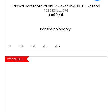
Pánská barefootová obuv Rieker 05400-00 kožená
1 239 Kč bez DPH
1 499 Kč
Pánské polobotky
41
43
44
45
46
VÝPRODEJ