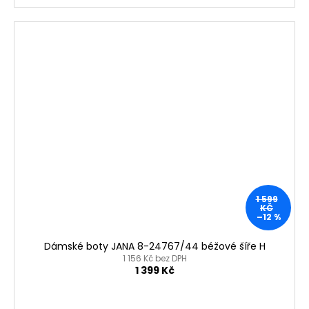
1 599
KČ
–12 %
Dámské boty JANA 8-24767/44 béžové šíře H
1 156 Kč bez DPH
1 399 Kč