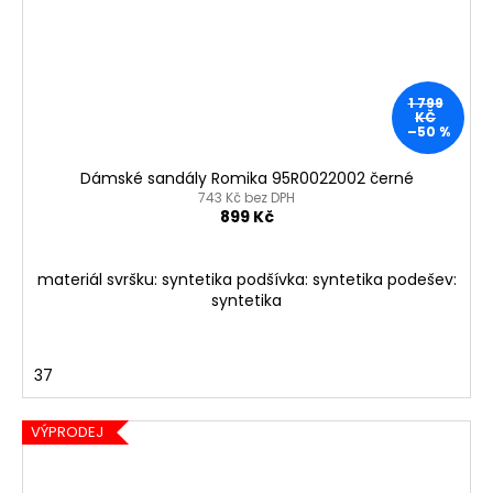
1 799
KČ
–50 %
Dámské sandály Romika 95R0022002 černé
743 Kč bez DPH
899 Kč
materiál svršku: syntetika podšívka: syntetika podešev:
syntetika
37
VÝPRODEJ