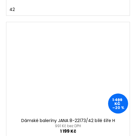
42
1 499
KČ
–20 %
Dámské baleríny JANA 8-22173/42 bílé šíře H
991 Kč bez DPH
1 199 Kč