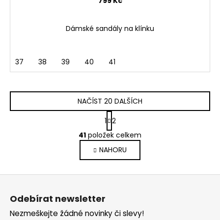
799 Kč
Dámské sandály na klínku
37
38
39
40
41
NAČÍST 20 DALŠÍCH
S
1
2
t
O
r
41
položek celkem
v
á
NAHORU
l
n
k
á
o
d
Z
v
a
á
á
c
Odebírat newsletter
n
p
í
í
Nezmeškejte žádné novinky či slevy!
p
a