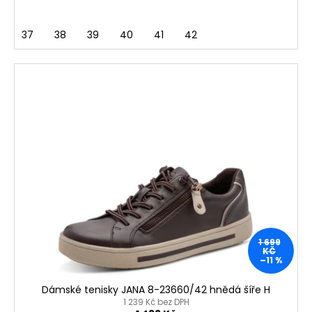
37
38
39
40
41
42
1 699
KČ
–11 %
Dámské tenisky JANA 8-23660/42 hnědá šíře H
1 239 Kč bez DPH