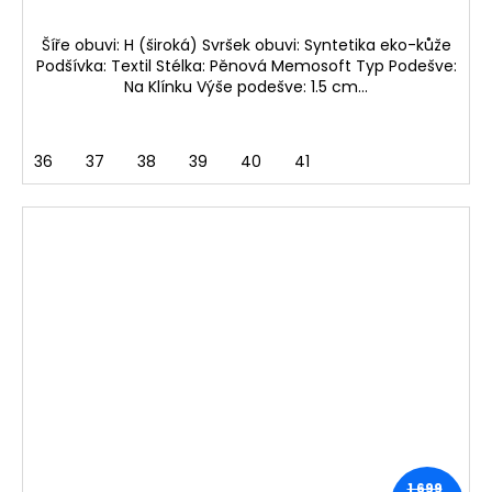
Šíře obuvi: H (široká) Svršek obuvi: Syntetika eko-kůže
Podšívka: Textil Stélka: Pěnová Memosoft Typ Podešve:
Na Klínku Výše podešve: 1.5 cm...
36
37
38
39
40
41
1 699