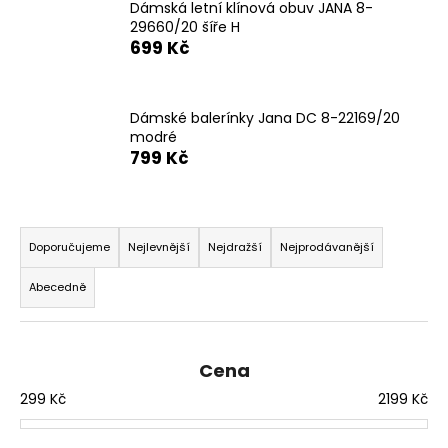
Dámská letní klínová obuv JANA 8-
a
29660/20 šíře H
j
699 Kč
í
t
Dámské balerínky Jana DC 8-22169/20
?
modré
799 Kč
Ř
HLEDAT
a
Doporučujeme
Nejlevnější
Nejdražší
Nejprodávanější
z
Abecedně
e
D
n
o
í
p
Cena
p
o
299
Kč
2199
Kč
r
r
u
o