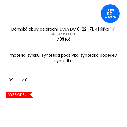
1 399
KČ
–42 %
Dámská obuv celoroční JANA DC 8-22471/41 šířka "H"
660 Kč bez DPH
799 Kč
materiál svršku: syntetika podšívka: syntetika podešev:
syntetika
39
40
VÝPRODEJ