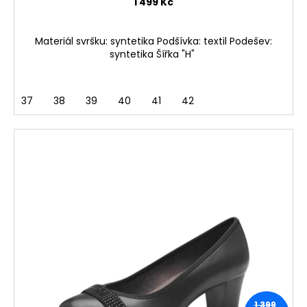
1 499 Kč
Materiál svršku: syntetika Podšívka: textil Podešev:
syntetika Šířka "H"
37
38
39
40
41
42
1 399