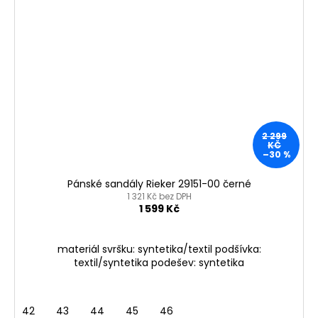
2 299
KČ
–30 %
Pánské sandály Rieker 29151-00 černé
1 321 Kč bez DPH
1 599 Kč
materiál svršku: syntetika/textil podšívka:
textil/syntetika podešev: syntetika
42
43
44
45
46