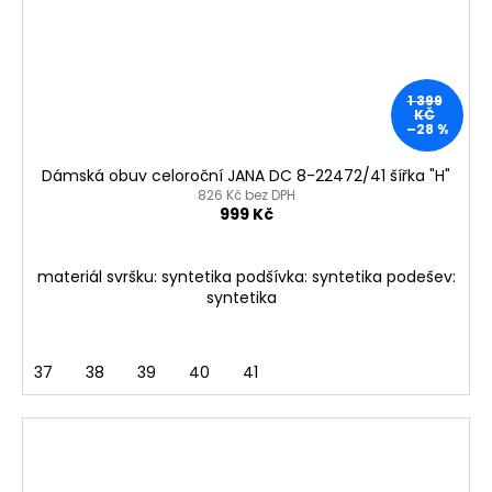
1 399
KČ
–28 %
Dámská obuv celoroční JANA DC 8-22472/41 šířka "H"
826 Kč bez DPH
999 Kč
materiál svršku: syntetika podšívka: syntetika podešev:
syntetika
37
38
39
40
41