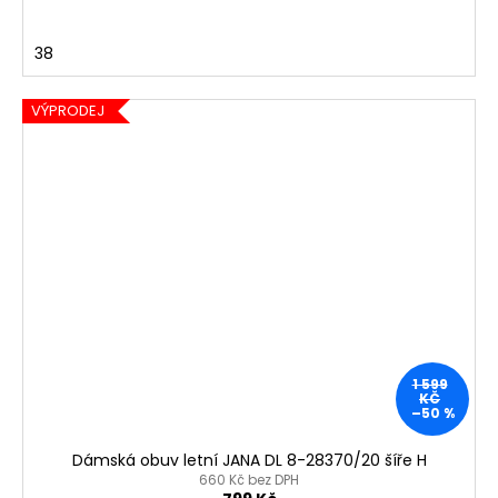
38
VÝPRODEJ
1 599
KČ
–50 %
Dámská obuv letní JANA DL 8-28370/20 šíře H
660 Kč bez DPH