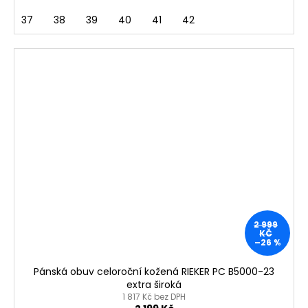
37
38
39
40
41
42
2 999
KČ
–26 %
Pánská obuv celoroční kožená RIEKER PC B5000-23
extra široká
1 817 Kč bez DPH