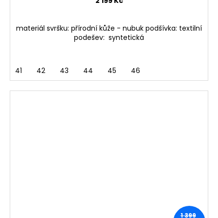
2 199 Kč
materiál svršku: přírodní kůže - nubuk podšívka: textilní
podešev: syntetická
41
42
43
44
45
46
1 399