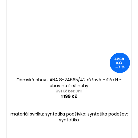
1 299
KČ
–7 %
Dámská obuv JANA 8-24665/42 růžová - šíře H -
obuv na širší nohy
991 Kč bez DPH
1 199 Kč
materiál svršku: syntetika podšívka: syntetika podešev:
syntetika