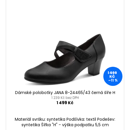
V
ý
p
i
s
p
r
o
d
u
1 699
k
KČ
–11 %
t
ů
Dámské polobotky JANA 8-24465/43 černá šíře H
1 239 Kč bez DPH
1 499 Kč
Materiál svršku: syntetika Podšívka: textil Podešev:
syntetika Šířka "H" - výška podpatku 5,5 cm