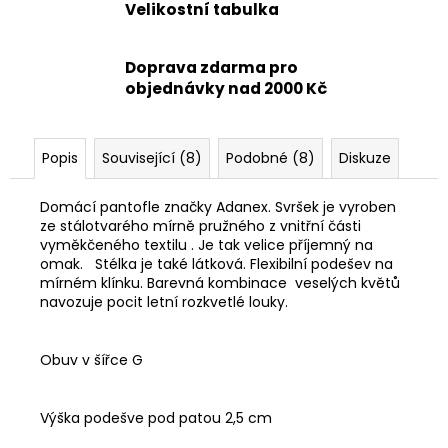
Velikostní tabulka
Doprava zdarma pro
objednávky nad 2000 Kč
Popis
Související (8)
Podobné (8)
Diskuze
Domácí pantofle značky Adanex. Svršek je vyroben
ze stálotvarého mírně pružného z vnitřní části
vyměkčeného textilu . Je tak velice příjemný na
omak. Stélka je také látková. Flexibilní podešev na
mírném klínku. Barevná kombinace veselých květů
navozuje pocit letní rozkvetlé louky.
Obuv v šířce G
Výška podešve pod patou 2,5 cm