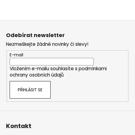
Z
á
Odebírat newsletter
p
Nezmeškejte žádné novinky či slevy!
a
t
E-mail
í
Vložením e-mailu souhlasíte s
podmínkami
ochrany osobních údajů
PŘIHLÁSIT SE
Kontakt