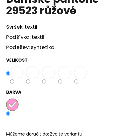
je
a
29523 růžové
0,0
z
j
5
í
hvězdiček.
Svršek: textil
t
Podšívka: textil
?
Podešev: syntetika
VELIKOST
HLEDAT
BARVA
D
o
p
o
r
u
Můžeme doručit do:
Zvolte variantu