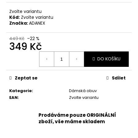
č
u
Zvolte variantu
j
Kód:
Zvolte variantu
e
Značka:
ADANEX
m
e
449 Kč
–22 %
349 Kč
KORKOVÝ
Měrná
NAZOUVÁK
DO KOŠÍKU
cena:
JEDNOPÁSKOVÝ
215201
-
Zeptat se
Sdílet
KORKÁČ
599
Kategorie
:
Dámská obuv
Kč
Původně:
EAN
:
Zvolte variantu
699
Kč
Prodáváme pouze ORIGINÁLNÍ
zboží, vše máme skladem