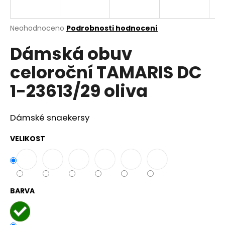
a
j
Průměrné
Neohodnoceno
Podrobnosti hodnocení
í
hodnocení
Dámská obuv
produktu
t
je
?
celoroční TAMARIS DC
0,0
z
1-23613/29 oliva
5
hvězdiček.
Dámské snaekersy
HLEDAT
VELIKOST
D
o
p
BARVA
o
r
u