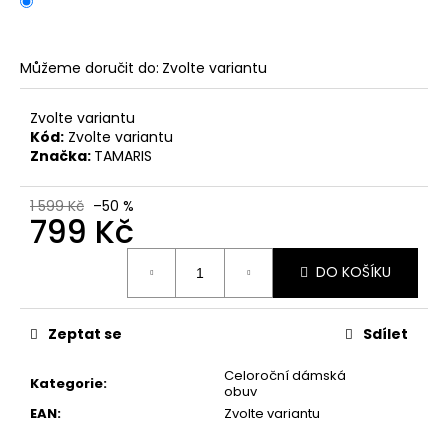
č
u
j
e
Můžeme doručit do:
Zvolte variantu
m
e
Zvolte variantu
Kód:
Zvolte variantu
Značka:
TAMARIS
PÁNSKÉ
SANDÁLY
KEEN
1 599 Kč
–50 %
799 Kč
NEWPORT
BISON
KOŽENÉ
Měrná
DO KOŠÍKU
cena:
2
099
Kč
Původně:
Zeptat se
Sdílet
2
799
Celoroční dámská
Kategorie
:
Kč
obuv
EAN
:
Zvolte variantu