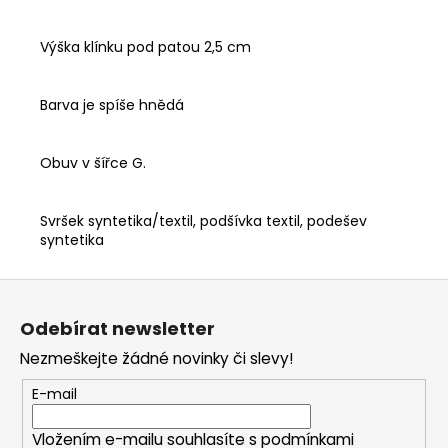
Výška klínku pod patou 2,5 cm
Barva je spíše hnědá
Obuv v šířce G.
Svršek syntetika/textil, podšívka textil, podešev
syntetika
Z
á
Odebírat newsletter
p
Nezmeškejte žádné novinky či slevy!
a
t
E-mail
í
Vložením e-mailu souhlasíte s
podmínkami