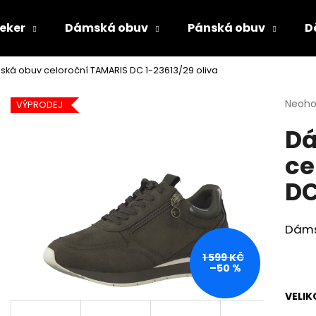
ieker
Dámská obuv
Pánská obuv
D
ká obuv celoroční TAMARIS DC 1-23613/29 oliva
Co potřebujete najít?
Průmě
Neoh
VÝPRODEJ
hodno
D
produ
HLEDAT
je
ce
0,0
z
DC
5
Doporučujeme
hvězdi
Dáms
1 599 KČ
–50 %
VELIK
PÁNSKÉ SANDÁLY KEEN NEWPORT BISON
DÁMSKÉ NAZOUV