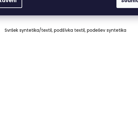
tavení
Souhl
Obuv v šířce G.
Svršek syntetika/textil, podšívka textil, podešev syntetika