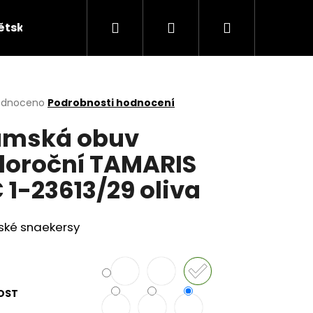
Hledat
Přihlášení
Nákupní
ětská obuv
Kabelky
KUFRY
Peněžen
košík
rné
odnoceno
Podrobnosti hodnocení
cení
ámská obuv
ktu
loroční TAMARIS
 1-23613/29 oliva
ček.
ké snaekersy
OST
ÁKY ŽABKY INBLU ZO19