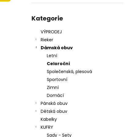
215201 - KORKÁČ
l
599 Kč
Přeskočit
Původně:
699 Kč
kategorie
Kategorie
VÝPRODEJ
Rieker
Dámská obuv
Letní
Celoroční
Společenská, plesová
Sportovní
Zimní
Domácí
Pánská obuv
Dětská obuv
Kabelky
KUFRY
Sady - Sety