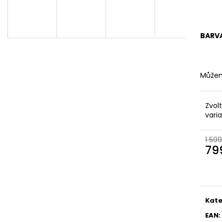
KOŽENÉ
BRONZOVÉ
2 099 Kč
499 Kč
Původně:
2 799 Kč
Původně:
899 K
BARV
Můžem
Zvol
vari
1 599
79
Měr
cena
Kate
EAN
: