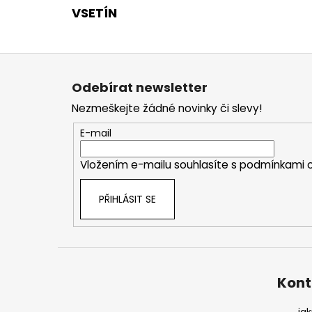
VSETÍN
Z
á
Odebírat newsletter
p
Nezmeškejte žádné novinky či slevy!
a
t
E-mail
í
Vložením e-mailu souhlasíte s
podmínkami o
PŘIHLÁSIT SE
Kont