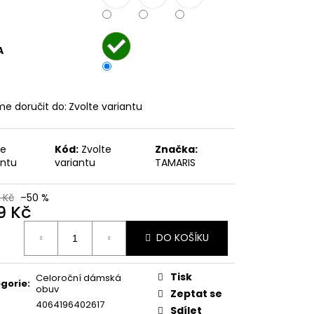
č
A
e doručit do:
Zvolte variantu
te
Kód:
Zvolte
Značka:
antu
variantu
TAMARIS
 Kč
–50 %
9 Kč
ná
DO KOŠÍKU
:
Tisk
Celoroční dámská
gorie
:
obuv
Zeptat se
4064196402617
Sdílet