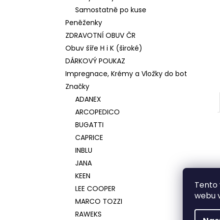
Samostatně po kuse
Peněženky
ZDRAVOTNÍ OBUV ČR
Obuv šíře H i K (široké)
DÁRKOVÝ POUKAZ
Impregnace, Krémy a Vložky do bot
Značky
ADANEX
ARCOPEDICO
BUGATTI
CAPRICE
INBLU
JANA
KEEN
Tento 
LEE COOPER
webu v
MARCO TOZZI
RAWEKS