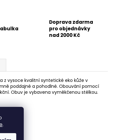
Doprava zdarma
tabulka
pro objednávky
nad 2000 Kč
 z vysoce kvalitní syntetické eko kůže v
říjemně poddajné a pohodlné. Obouvání pomocí
funkční. Obuv je vybavena vyměkčenou stélkou.
o
e
.