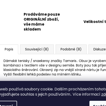
Prodáváme pouze
ORIGINÁLNÍ zboží,
Velikostní 
vše máme
skladem
Popis
Související (8)
Podobné (8)
Diskuze
Dámské tenisky / snaekersy značky Tamaris.. Obuv je vyrobena
kombinaci s textilem vše v designu semiše. Boty jsou tak p
klasického šněrování. Okrasný zip na vnější straně nártu je 
Vyšší flexibilní lehká podešev na mírném klínku.
Výška klínku pod patou 2,5 cm
web používá soubory cookie. Dalším procházením tohot
yjadřujete souhlas s jejich používáním.. Více informací
zd
Barva je spíše hnědá