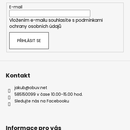
t
E-mail
í
Vložením e-mailu souhlasíte s
podmínkami
ochrany osobních údajů
PŘIHLÁSIT SE
Kontakt
jakub
@
obuv.net
585150099 v čase 10.00-15.00 hod.
Sledujte nás na Facebooku
Informace pro vás