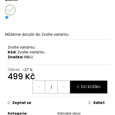
č
u
j
e
m
e
Můžeme doručit do:
Zvolte variantu
KORKOVÝ
Zvolte variantu
NAZOUVÁK
Kód:
Zvolte variantu
JEDNOPÁSKOVÝ
215201
Značka:
INBLU
-
KORKÁČ
799 Kč
–37 %
599
499 Kč
Kč
Původně:
Měrná
699
DO KOŠÍKU
cena:
Kč
Zeptat se
Sdílet
Kategorie
:
Dámská obuv