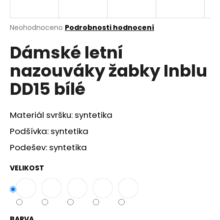
a
j
Průměrné
Neohodnoceno
Podrobnosti hodnocení
í
hodnocení
Dámské letní
produktu
t
je
?
nazouváky žabky Inblu
0,0
z
DD15 bílé
5
hvězdiček.
Materiál svršku: syntetika
HLEDAT
Podšívka: syntetika
Podešev: syntetika
D
o
VELIKOST
p
o
r
u
BARVA