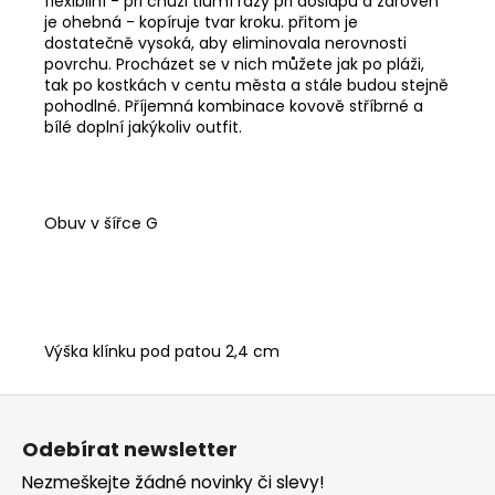
flexibilní - při chůzi tlumí rázy při došlapu a zároveň
je ohebná - kopíruje tvar kroku. přitom je
dostatečně vysoká, aby eliminovala nerovnosti
povrchu. Procházet se v nich můžete jak po pláži,
tak po kostkách v centu města a stále budou stejně
pohodlné. Příjemná kombinace kovově stříbrné a
bílé doplní jakýkoliv outfit.
Obuv v šířce G
Výška klínku pod patou 2,4 cm
Z
á
Odebírat newsletter
p
Nezmeškejte žádné novinky či slevy!
a