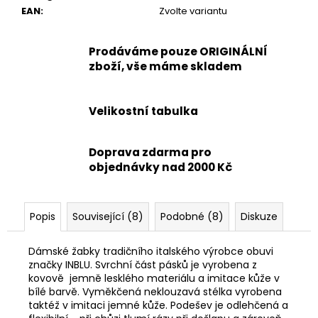
EAN
:
Zvolte variantu
Prodáváme pouze ORIGINÁLNÍ
zboží, vše máme skladem
Velikostní tabulka
Doprava zdarma pro
objednávky nad 2000 Kč
Popis
Související (8)
Podobné (8)
Diskuze
Dámské žabky tradičního italského výrobce obuvi
značky INBLU. Svrchní část pásků je vyrobena z
kovově jemně lesklého materiálu a imitace kůže v
bílé barvě. Vyměkčená neklouzavá stélka vyrobena
taktéž v imitaci jemné kůže. Podešev je odlehčená a