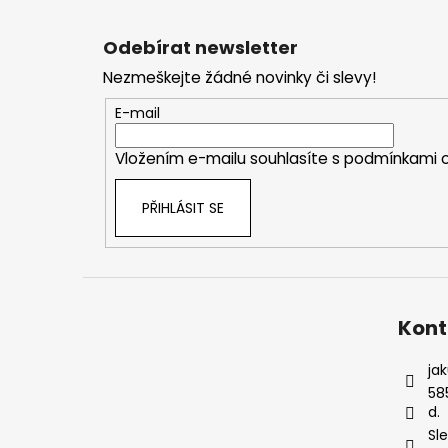
Z
á
Odebírat newsletter
p
Nezmeškejte žádné novinky či slevy!
a
t
E-mail
í
Vložením e-mailu souhlasíte s
podmínkami o
PŘIHLÁSIT SE
Kont
ja
58
d.
Sl