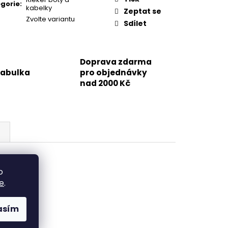
gorie
:
kabelky
Zeptat se
Zvolte variantu
Sdílet
Doprava zdarma
tabulka
pro objednávky
nad 2000 Kč
o
e
.
asím