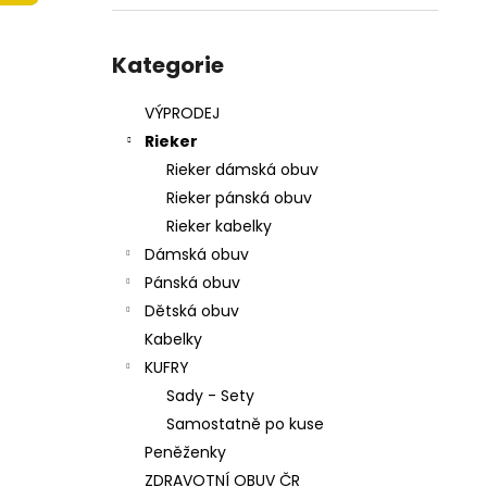
215201 - KORKÁČ
l
599 Kč
Přeskočit
Původně:
699 Kč
kategorie
Kategorie
VÝPRODEJ
Rieker
Rieker dámská obuv
Rieker pánská obuv
Rieker kabelky
Dámská obuv
Pánská obuv
Dětská obuv
Kabelky
KUFRY
Sady - Sety
Samostatně po kuse
Peněženky
ZDRAVOTNÍ OBUV ČR