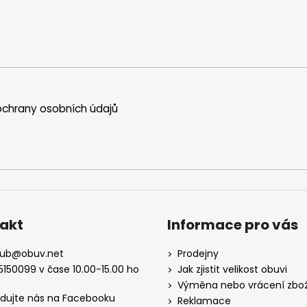
chrany osobních údajů
akt
Informace pro vás
kub
@
obuv.net
Prodejny
5150099 v čase 10.00-15.00 ho
Jak zjistit velikost obuvi
Výměna nebo vrácení zbož
edujte nás na Facebooku
Reklamace