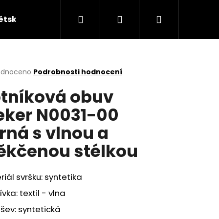
Hledat
Přihlášení
Nákupní
ětská obuv
Kabelky
KUFRY
Peněžen
košík
rné
odnoceno
Podrobnosti hodnocení
cení
tníková obuv
ktu
eker N0031-00
rná s vlnou a
ček.
kčenou stélkou
iál svršku: syntetika
vka: textil - vlna
šev: syntetická
ÁKY ŽABKY INBLU ZO19