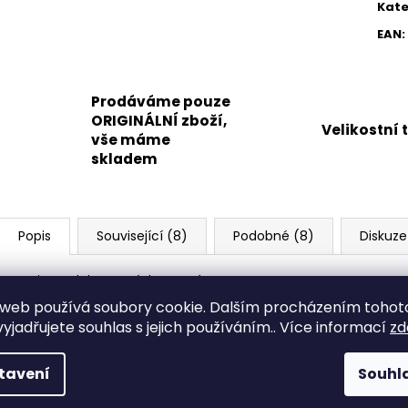
Kate
EAN
:
Prodáváme pouze
ORIGINÁLNÍ zboží,
Velikostní 
vše máme
skladem
Popis
Související (8)
Podobné (8)
Diskuze
Popis produktu není dostupný
web používá soubory cookie. Dalším procházením tohot
yjadřujete souhlas s jejich používáním.. Více informací
zd
tavení
Souhl