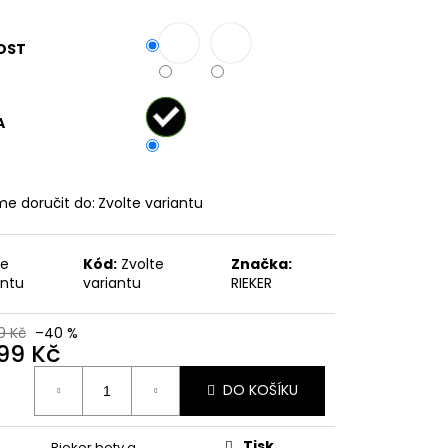
č
OST
A
e doručit do:
Zvolte variantu
te
Kód:
Zvolte
Značka:
antu
variantu
RIEKER
9 Kč
–40 %
499 Kč
ná
DO KOŠÍKU
:
Tisk
Rieker boty a