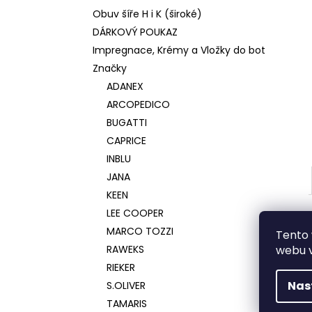
Obuv šíře H i K (široké)
DÁRKOVÝ POUKAZ
Impregnace, Krémy a Vložky do bot
Značky
ADANEX
ARCOPEDICO
BUGATTI
CAPRICE
INBLU
JANA
KEEN
LEE COOPER
MARCO TOZZI
Tento 
RAWEKS
webu v
RIEKER
Nas
S.OLIVER
TAMARIS