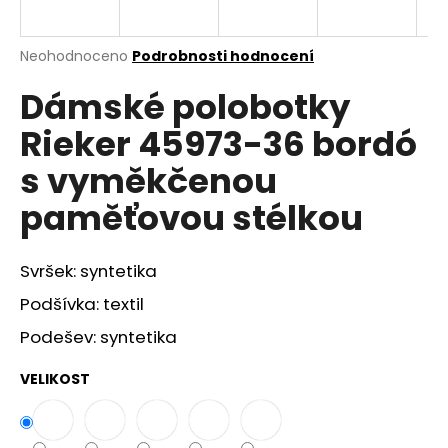
a
j
Průměrné
Neohodnoceno
Podrobnosti hodnocení
í
hodnocení
Dámské polobotky
produktu
t
je
?
Rieker 45973-36 bordó
0,0
z
s vyměkčenou
5
hvězdiček.
paměťovou stélkou
HLEDAT
Svršek: syntetika
Podšívka: textil
D
Podešev: syntetika
o
p
VELIKOST
o
r
u