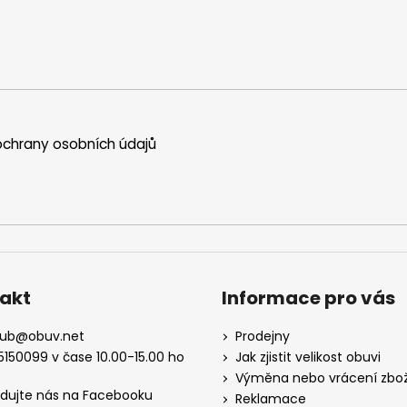
chrany osobních údajů
akt
Informace pro vás
kub
@
obuv.net
Prodejny
5150099 v čase 10.00-15.00 ho
Jak zjistit velikost obuvi
Výměna nebo vrácení zbož
edujte nás na Facebooku
Reklamace