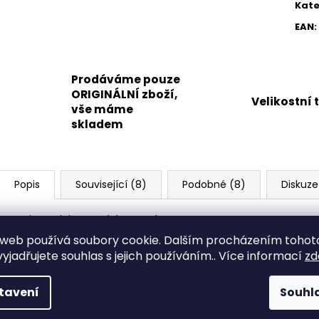
Kate
EAN
:
Prodáváme pouze
ORIGINÁLNÍ zboží,
Velikostní 
vše máme
skladem
Popis
Související (8)
Podobné (8)
Diskuze
Popis produktu není dostupný
web používá soubory cookie. Dalším procházením tohot
yjadřujete souhlas s jejich používáním.. Více informací
zd
tavení
Souhl