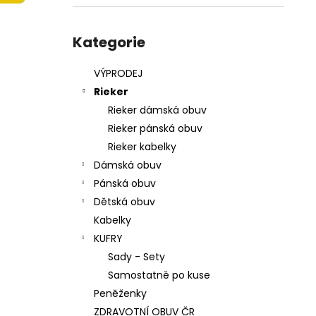
215201 - KORKÁČ
l
599 Kč
Přeskočit
Původně:
699 Kč
kategorie
Kategorie
VÝPRODEJ
Rieker
Rieker dámská obuv
Rieker pánská obuv
Rieker kabelky
Dámská obuv
Pánská obuv
Dětská obuv
Kabelky
KUFRY
Sady - Sety
Samostatně po kuse
Peněženky
ZDRAVOTNÍ OBUV ČR