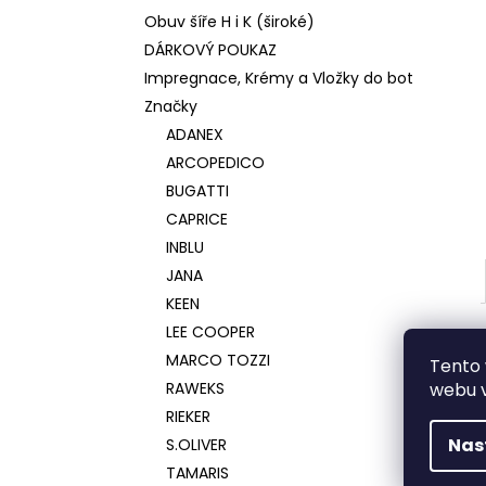
Obuv šíře H i K (široké)
DÁRKOVÝ POUKAZ
Impregnace, Krémy a Vložky do bot
Značky
ADANEX
ARCOPEDICO
BUGATTI
CAPRICE
INBLU
JANA
KEEN
LEE COOPER
MARCO TOZZI
Tento 
RAWEKS
webu v
RIEKER
Nas
S.OLIVER
TAMARIS