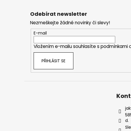
Z
á
Odebírat newsletter
p
Nezmeškejte žádné novinky či slevy!
a
t
E-mail
í
Vložením e-mailu souhlasíte s
podmínkami o
PŘIHLÁSIT SE
Kont
ja
58
d.
Sl