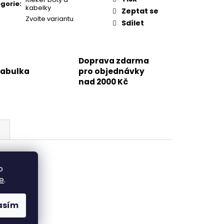
gorie
:
kabelky
Zeptat se
Zvolte variantu
Sdílet
Doprava zdarma
tabulka
pro objednávky
nad 2000 Kč
o
e
.
asím