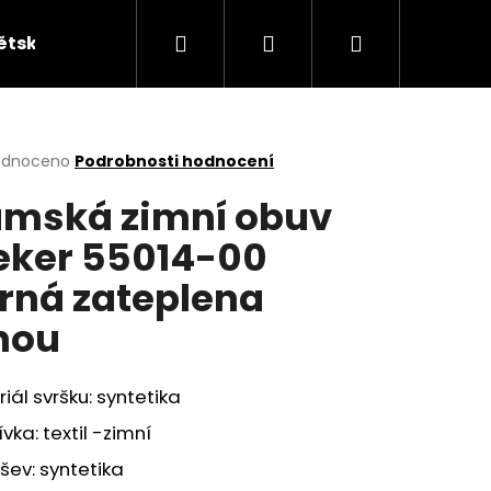
Hledat
Přihlášení
Nákupní
ětská obuv
Kabelky
KUFRY
Peněžen
košík
rné
odnoceno
Podrobnosti hodnocení
cení
mská zimní obuv
ktu
eker 55014-00
rná zateplena
ček.
nou
iál svršku: syntetika
vka: textil -zimní
ev: syntetika
ÁKY ŽABKY INBLU ZO19