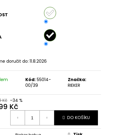
č
OST
A
e doručit do:
11.8.2026
adem
Kód:
55014-
Značka:
)
00/39
RIEKER
9 Kč
–34 %
699 Kč
ná
DO KOŠÍKU
:
Tisk
Rieker boty a