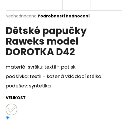
a
j
Průměrné
Neohodnoceno
Podrobnosti hodnocení
í
hodnocení
Dětské papučky
produktu
t
je
?
Raweks model
0,0
z
DOROTKA D42
5
hvězdiček.
materiál svršku: textil - potisk
HLEDAT
podšívka: textil + kožená vkládací stélka
podešev: syntetika
D
o
VELIKOST
p
o
r
u