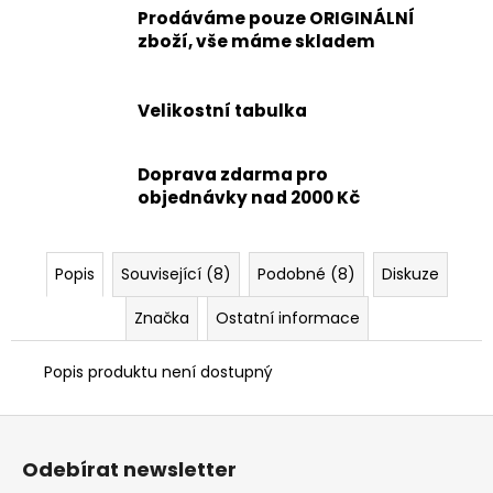
Prodáváme pouze ORIGINÁLNÍ
zboží, vše máme skladem
Velikostní tabulka
Doprava zdarma pro
objednávky nad 2000 Kč
Popis
Související (8)
Podobné (8)
Diskuze
Značka
Ostatní informace
Popis produktu není dostupný
Z
á
Odebírat newsletter
p