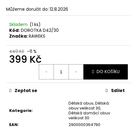
č
u
Můžeme doručit do:
12.8.2026
j
e
Skladem
(1 ks)
m
Kód:
DOROTKA D42/30
e
Značka:
RAWEKS
449 Kč
–11 %
KORKOVÝ
399 Kč
NAZOUVÁK
JEDNOPÁSKOVÝ
Měrná
215201
DO KOŠÍKU
cena:
-
KORKÁČ
599
Zeptat se
Sdílet
Kč
Původně:
699
Dětská obuv
,
Dětská
Kč
obuv velikost 30
,
Kategorie
:
Dětská domácí obuv
velikost 30
EAN
:
2900000364790