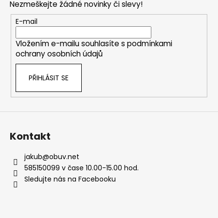
Nezmeškejte žádné novinky či slevy!
a
t
E-mail
í
Vložením e-mailu souhlasíte s
podmínkami
ochrany osobních údajů
PŘIHLÁSIT SE
Kontakt
jakub
@
obuv.net
585150099 v čase 10.00-15.00 hod.
Sledujte nás na Facebooku