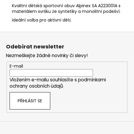
Kvalitní dětská sportovní obuv Alpinex SA A223001A s
materiálem svršku ze syntetiky a monolitní podešví.
Ideální volba pro aktivní děti.
Z
á
Odebírat newsletter
p
Nezmeškejte žádné novinky či slevy!
a
t
E-mail
í
Vložením e-mailu souhlasíte s
podmínkami
ochrany osobních údajů
PŘIHLÁSIT SE