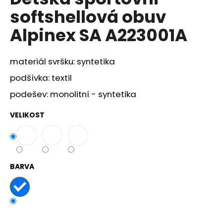
je
a
softshellová obuv
0,0
z
j
Alpinex SA A223001A
5
í
hvězdiček.
t
materiál svršku: syntetika
?
podšívka: textil
podešev: monolitní - syntetika
VELIKOST
HLEDAT
D
BARVA
o
p
o
r
u