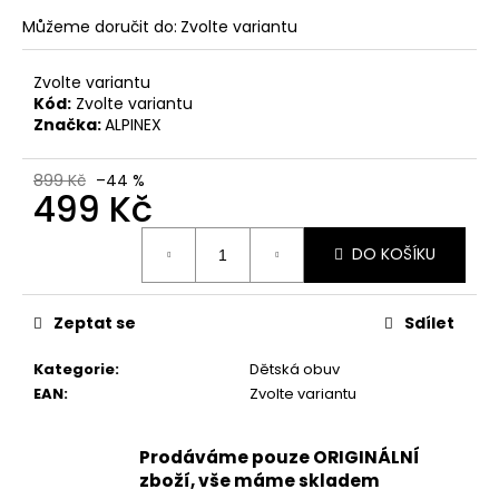
č
u
Můžeme doručit do:
Zvolte variantu
j
e
Zvolte variantu
m
Kód:
Zvolte variantu
e
Značka:
ALPINEX
899 Kč
–44 %
DÁMSKÉ
499 Kč
NAZOUVÁKY
ŽABKY
Měrná
INBLU
DO KOŠÍKU
cena:
ZO19
BRONZOVÉ
499
Zeptat se
Sdílet
Kč
Původně:
Kategorie
:
Dětská obuv
899
Kč
EAN
:
Zvolte variantu
Prodáváme pouze ORIGINÁLNÍ
zboží, vše máme skladem