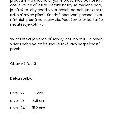
prodyšné - a snadno a rychle proschnou po nošení,
což je velice důležité. Dětské nožky se zvýšeně potí,
je důležité, aby chodily v suchých botách, jinak roste
riziko různých plísní. Snadné obouvání pomocí dvou
nártních pásků na suchý zip. Podešev je lehká, takže
nezatěžuje kotníky.
Svíticí efekt je velice působivý, děti ho milují a navíc
v šeru nebo ve tmě funguje také jako bezpečností
prvek.
Obuv v šířce G
Délka stélky:
u vel. 22 14 cm
u vel. 23 14,6 cm
u vel. 24 15,2 cm