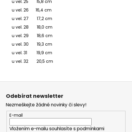
u vel. 25 15,8 cm
u vel. 26 16,4 cm
u vel. 27 17,2 cm
u vel. 28 18,0 cm
u vel. 29 18,6 cm
u vel. 30 19,3 cm
u vel. 31 19,9 cm
u vel. 32 20,5 cm
Z
á
Odebírat newsletter
p
Nezmeškejte žádné novinky či slevy!
a
t
E-mail
í
Vložením e-mailu souhlasíte s
podmínkami