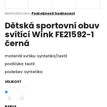
a
j
Průměrné
Neohodnoceno
Podrobnosti hodnocení
í
hodnocení
Dětská sportovní obuv
produktu
t
je
?
svítící Wink FE21592-1
0,0
z
černá
5
hvězdiček.
materiál svršku: syntetika/textil
HLEDAT
podšívka: textil
podešev: syntetika
D
o
VELIKOST
p
o
r
u
BARVA