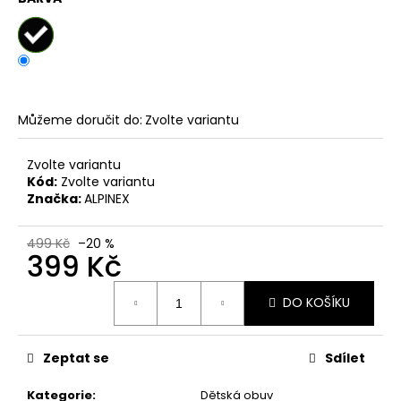
č
u
j
e
m
e
Můžeme doručit do:
Zvolte variantu
DÁMSKÉ
Zvolte variantu
NAZOUVÁKY
Kód:
Zvolte variantu
ŽABKY
INBLU
Značka:
ALPINEX
ZO19
BRONZOVÉ
499 Kč
–20 %
499
399 Kč
Kč
Původně:
Měrná
899
DO KOŠÍKU
cena:
Kč
Zeptat se
Sdílet
Kategorie
:
Dětská obuv