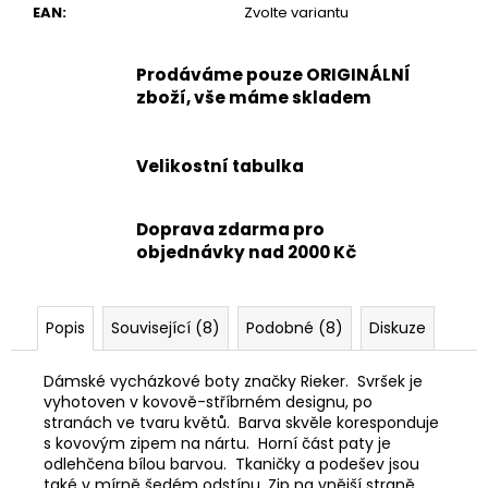
EAN
:
Zvolte variantu
Prodáváme pouze ORIGINÁLNÍ
zboží, vše máme skladem
Velikostní tabulka
Doprava zdarma pro
objednávky nad 2000 Kč
Popis
Související (8)
Podobné (8)
Diskuze
Dámské vycházkové boty značky Rieker. Svršek je
vyhotoven v kovově-stříbrném designu, po
stranách ve tvaru květů. Barva skvěle koresponduje
s kovovým zipem na nártu. Horní část paty je
odlehčena bílou barvou. Tkaničky a podešev jsou
také v mírně šedém odstínu. Zip na vnější straně