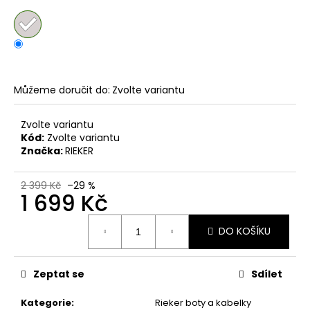
č
u
j
e
m
e
Můžeme doručit do:
Zvolte variantu
DÁMSKÉ
Zvolte variantu
NAZOUVÁKY
Kód:
Zvolte variantu
ŽABKY
Značka:
RIEKER
INBLU
ZO19
BRONZOVÉ
2 399 Kč
–29 %
1 699 Kč
499
Kč
Původně:
Měrná
899
DO KOŠÍKU
cena:
Kč
Zeptat se
Sdílet
Kategorie
:
Rieker boty a kabelky