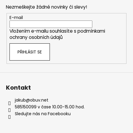
p
Nezmeškejte žádné novinky či slevy!
a
t
E-mail
í
Vložením e-mailu souhlasíte s
podmínkami
ochrany osobních údajů
PŘIHLÁSIT SE
Kontakt
jakub
@
obuv.net
585150099 v čase 10.00-15.00 hod.
Sledujte nás na Facebooku