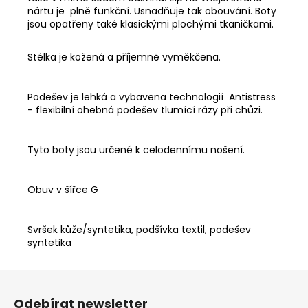
nártu je plně funkční. Usnadňuje tak obouvání. Boty
jsou opatřeny také klasickými plochými tkaničkami.
Stélka je kožená a příjemně vyměkčena.
Podešev je lehká a vybavena technologií Antistress
- flexibilní ohebná podešev tlumící rázy při chůzi.
Tyto boty jsou určené k celodennímu nošení.
Obuv v šířce G
Svršek kůže/syntetika, podšívka textil, podešev
syntetika
Z
á
Odebírat newsletter