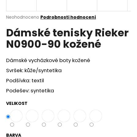
a
j
Průměrné
Neohodnoceno
Podrobnosti hodnocení
í
hodnocení
Dámské tenisky Rieker
produktu
t
je
?
N0900-90 kožené
0,0
z
5
hvězdiček.
Dámské vycházkové boty kožené
Svršek: kůže/syntetika
HLEDAT
Podšívka: textil
Podešev: syntetika
D
o
VELIKOST
p
o
r
u
BARVA