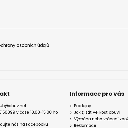
chrany osobních údajů
akt
Informace pro vás
kub
@
obuv.net
Prodejny
5150099 v čase 10.00-15.00 ho
Jak zjistit velikost obuvi
Výměna nebo vrácení zbož
edujte nás na Facebooku
Reklamace