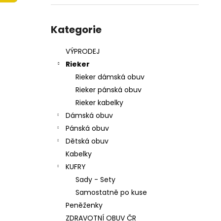
215201 - KORKÁČ
l
599 Kč
Přeskočit
Původně:
699 Kč
kategorie
Kategorie
VÝPRODEJ
Rieker
Rieker dámská obuv
Rieker pánská obuv
Rieker kabelky
Dámská obuv
Pánská obuv
Dětská obuv
Kabelky
KUFRY
Sady - Sety
Samostatně po kuse
Peněženky
ZDRAVOTNÍ OBUV ČR