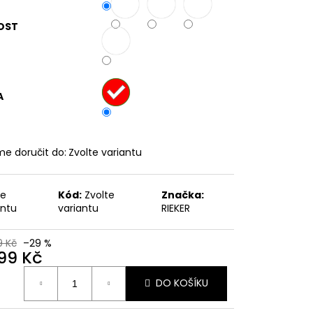
OST
č
A
e doručit do:
Zvolte variantu
te
Kód:
Zvolte
Značka:
antu
variantu
RIEKER
9 Kč
–29 %
699 Kč
ná
DO KOŠÍKU
: