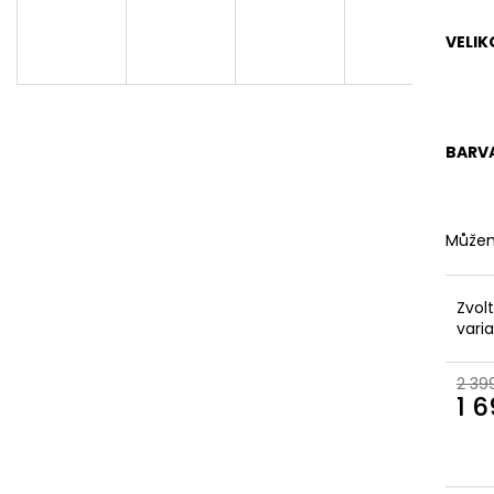
KOŽENÉ
BRONZOVÉ
2 099 Kč
499 Kč
VELIK
Původně:
2 799 Kč
Původně:
899 K
BARV
Můžem
Zvol
vari
2 39
1 
Měr
cena