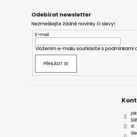
Z
á
Odebírat newsletter
p
Nezmeškejte žádné novinky či slevy!
a
t
E-mail
í
Vložením e-mailu souhlasíte s
podmínkami o
PŘIHLÁSIT SE
Kont
ja
58
d.
Sl