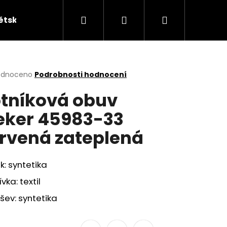
Hledat
Přihlášení
Nákupní
ětská obuv
Kabelky
KUFRY
Peněžen
košík
rné
odnoceno
Podrobnosti hodnocení
cení
tníková obuv
ktu
eker 45983-33
rvená zateplená
ček.
k: syntetika
vka: textil
ev: syntetika
ÁKY ŽABKY INBLU ZO19