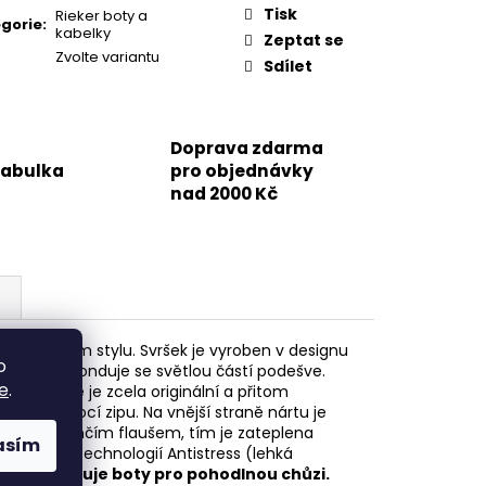
Tisk
Rieker boty a
gorie
:
kabelky
Zeptat se
Zvolte variantu
Sdílet
Doprava zdarma
tabulka
pro objednávky
nad 2000 Kč
namickém stylu. Svršek je vyroben v designu
o
arvě koresponduje se světlou částí podešve.
e
.
kombinace je zcela originální a přitom
vání pomocí zipu. Na vnější straně nártu je
ateplena tenčím flaušem, tím je zateplena
asím
ibilní s technologií Antistress (lehká
ást předurčuje boty pro pohodlnou chůzi.