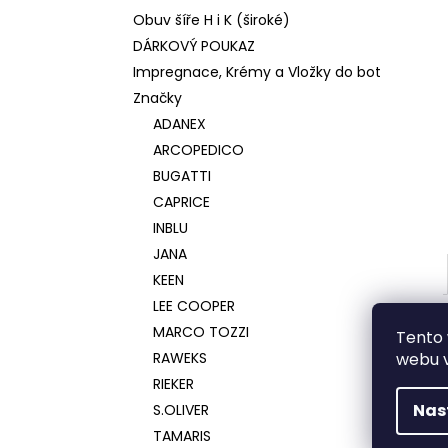
Obuv šíře H i K (široké)
DÁRKOVÝ POUKAZ
Impregnace, Krémy a Vložky do bot
Značky
ADANEX
ARCOPEDICO
BUGATTI
CAPRICE
INBLU
JANA
KEEN
LEE COOPER
MARCO TOZZI
Tento 
RAWEKS
webu v
RIEKER
Nas
S.OLIVER
TAMARIS