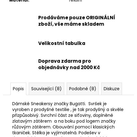
Materiál
:
Textilní
Prodáváme pouze ORIGINÁLNÍ
zboží, vše máme skladem
Velikostní tabulka
Doprava zdarma pro
objednávky nad 2000 Kč
Popis
Související (8)
Podobné (8)
Diskuze
Dámské Sneakersy značky Bugatti. Svršek je
vyroben z prodyšné textilie , je tak prodyšný a skvěle
přizpůsobivý. Svrchní část ze siťoviny, doplněné
zlatavým zátěrem a na boku pod logem značky
růžovým zátěrem. Obouvání pomocí klasických
tkaniček. Stélka je vyjímatelná. Podešev v