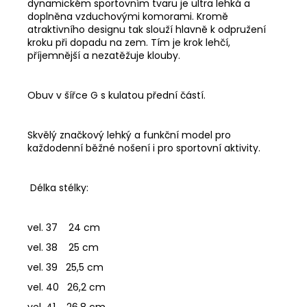
dynamickém sportovním tvaru je ultra lehká a
doplněna vzduchovými komorami. Kromě
atraktivního designu tak slouží hlavně k odpružení
kroku při dopadu na zem. Tím je krok lehčí,
příjemnější a nezatěžuje klouby.
Obuv v šířce G s kulatou přední částí.
Skvělý značkový lehký a funkční model pro
každodenní běžné nošení i pro sportovní aktivity.
Délka stélky:
vel. 37 24 cm
vel. 38 25 cm
vel. 39 25,5 cm
vel. 40 26,2 cm
vel. 41 26,8 cm