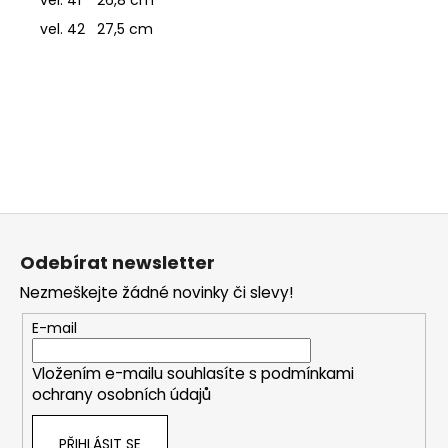
vel. 42 27,5 cm
Z
á
Odebírat newsletter
p
Nezmeškejte žádné novinky či slevy!
a
t
E-mail
í
Vložením e-mailu souhlasíte s
podmínkami
ochrany osobních údajů
PŘIHLÁSIT SE