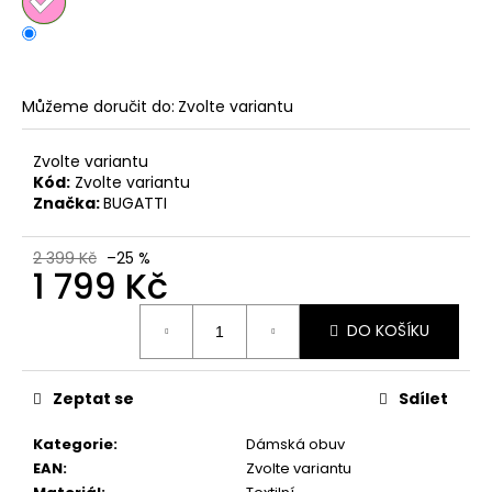
č
u
j
e
m
Můžeme doručit do:
Zvolte variantu
e
Zvolte variantu
Kód:
Zvolte variantu
KORKOVÝ
Značka:
BUGATTI
NAZOUVÁK
JEDNOPÁSKOVÝ
215201
2 399 Kč
–25 %
-
1 799 Kč
KORKÁČ
599
Měrná
Kč
DO KOŠÍKU
cena:
Původně:
699
Kč
Zeptat se
Sdílet
Kategorie
:
Dámská obuv
EAN
:
Zvolte variantu