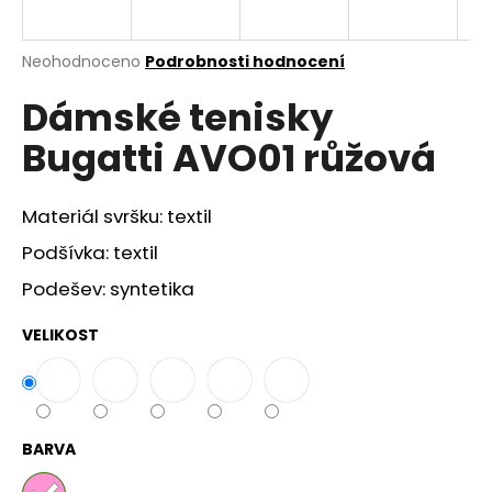
a
j
Průměrné
Neohodnoceno
Podrobnosti hodnocení
í
hodnocení
Dámské tenisky
produktu
t
je
?
Bugatti AVO01 růžová
0,0
z
5
hvězdiček.
Materiál svršku: textil
Podšívka: textil
HLEDAT
Podešev: syntetika
VELIKOST
D
o
p
o
r
BARVA
u