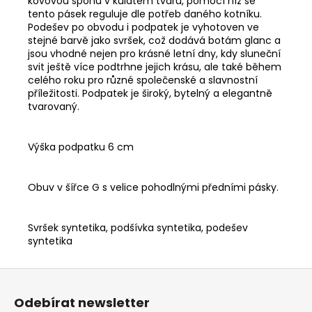
kovovou sponu v kulatém tvaru, pomocí níž se
tento pásek reguluje dle potřeb daného kotníku.
Podešev po obvodu i podpatek je vyhotoven ve
stejné barvě jako svršek, což dodává botám glanc a
jsou vhodné nejen pro krásné letní dny, kdy sluneční
svit ještě více podtrhne jejich krásu, ale také během
celého roku pro různé společenské a slavnostní
příležitosti. Podpatek je široký, bytelný a elegantně
tvarovaný.
Výška podpatku 6 cm
Obuv v šířce G s velice pohodlnými předními pásky.
Svršek syntetika, podšívka syntetika, podešev
syntetika
Z
á
Odebírat newsletter