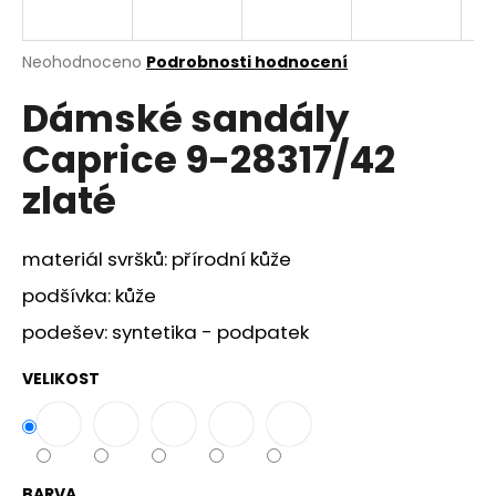
a
j
Průměrné
Neohodnoceno
Podrobnosti hodnocení
í
hodnocení
Dámské sandály
produktu
t
je
?
Caprice 9-28317/42
0,0
z
zlaté
5
hvězdiček.
materiál svršků: přírodní kůže
HLEDAT
podšívka: kůže
podešev: syntetika - podpatek
D
o
VELIKOST
p
o
r
u
BARVA