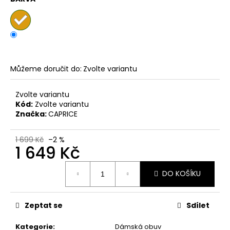
č
u
j
e
m
e
Můžeme doručit do:
Zvolte variantu
DÁMSKÉ
Zvolte variantu
NAZOUVÁKY
Kód:
Zvolte variantu
ŽABKY
INBLU
Značka:
CAPRICE
ZO19
BRONZOVÉ
1 699 Kč
–2 %
499
1 649 Kč
Kč
Původně:
Měrná
899
DO KOŠÍKU
cena:
Kč
Zeptat se
Sdílet
Kategorie
:
Dámská obuv