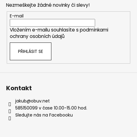
p
Nezmeškejte žádné novinky či slevy!
a
t
E-mail
í
Vložením e-mailu souhlasíte s
podmínkami
ochrany osobních údajů
PŘIHLÁSIT SE
Kontakt
jakub
@
obuv.net
585150099 v čase 10.00-15.00 hod.
Sledujte nás na Facebooku