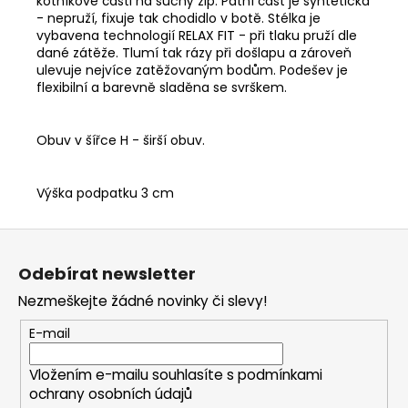
kotníkové části na suchý zip. Patní část je syntetická
- nepruží, fixuje tak chodidlo v botě. Stélka je
vybavena technologií RELAX FIT - při tlaku pruží dle
dané zátěže. Tlumí tak rázy při došlapu a zároveň
ulevuje nejvíce zatěžovaným bodům. Podešev je
flexibilní a barevně sladěna se svrškem.
Obuv v šířce H - širší obuv.
Výška podpatku 3 cm
Z
á
Odebírat newsletter
p
Nezmeškejte žádné novinky či slevy!
a
t
E-mail
í
Vložením e-mailu souhlasíte s
podmínkami
ochrany osobních údajů