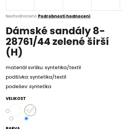
a
j
Průměrné
Neohodnoceno
Podrobnosti hodnocení
í
hodnocení
Dámské sandály 8-
produktu
t
je
?
28761/44 zelené širší
0,0
z
(H)
5
hvězdiček.
materiál svršku: syntetika/textil
HLEDAT
podšívka: syntetika/textil
podešev: syntetika
D
o
VELIKOST
p
o
r
u
BARVA