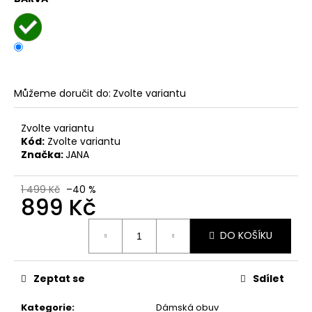
č
u
j
e
m
e
Můžeme doručit do:
Zvolte variantu
PÁNSKÉ
Zvolte variantu
SANDÁLY
Kód:
Zvolte variantu
KEEN
NEWPORT
Značka:
JANA
BISON
KOŽENÉ
1 499 Kč
–40 %
2
899 Kč
099
Kč
Měrná
Původně:
DO KOŠÍKU
cena:
2
799
Kč
Zeptat se
Sdílet
Kategorie
:
Dámská obuv