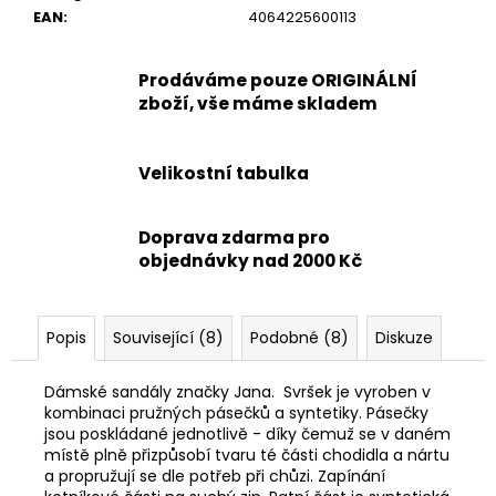
EAN
:
4064225600113
Prodáváme pouze ORIGINÁLNÍ
zboží, vše máme skladem
Velikostní tabulka
Doprava zdarma pro
objednávky nad 2000 Kč
Popis
Související (8)
Podobné (8)
Diskuze
Dámské sandály značky Jana. Svršek je vyroben v
kombinaci pružných pásečků a syntetiky. Pásečky
jsou poskládané jednotlivě - díky čemuž se v daném
místě plně přizpůsobí tvaru té části chodidla a nártu
a propružují se dle potřeb při chůzi. Zapínání