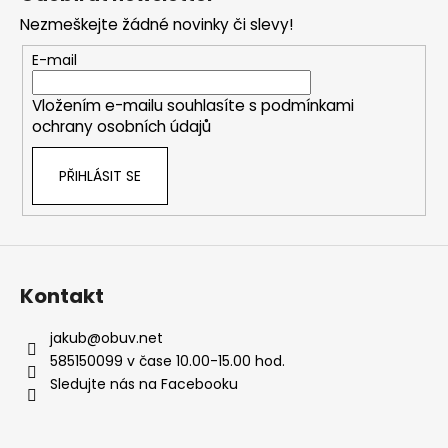
p
Nezmeškejte žádné novinky či slevy!
a
t
E-mail
í
Vložením e-mailu souhlasíte s
podmínkami
ochrany osobních údajů
PŘIHLÁSIT SE
Kontakt
jakub
@
obuv.net
585150099 v čase 10.00-15.00 hod.
Sledujte nás na Facebooku