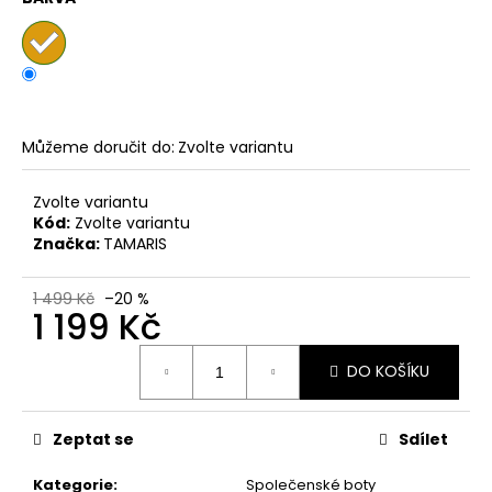
č
u
j
e
m
e
Můžeme doručit do:
Zvolte variantu
DÁMSKÉ
Zvolte variantu
NAZOUVÁKY
Kód:
Zvolte variantu
ŽABKY
INBLU
Značka:
TAMARIS
ZO19
BRONZOVÉ
1 499 Kč
–20 %
499
1 199 Kč
Kč
Původně:
Měrná
899
DO KOŠÍKU
cena:
Kč
Zeptat se
Sdílet
Kategorie
:
Společenské boty