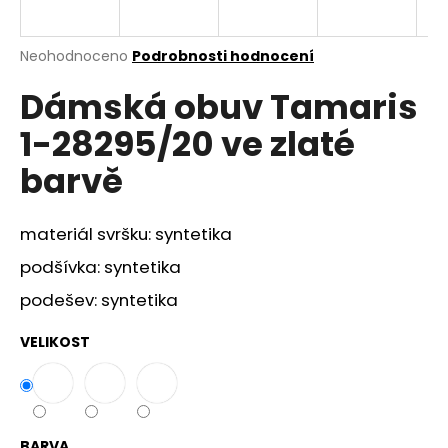
a
j
Průměrné
Neohodnoceno
Podrobnosti hodnocení
í
hodnocení
Dámská obuv Tamaris
produktu
t
je
?
1-28295/20 ve zlaté
0,0
z
barvě
5
hvězdiček.
materiál svršku: syntetika
HLEDAT
podšívka: syntetika
podešev: syntetika
D
o
VELIKOST
p
o
r
u
BARVA