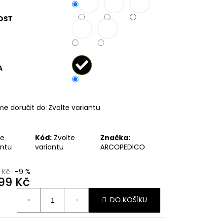
OST
č
A
e doručit do:
Zvolte variantu
te
Kód:
Zvolte
Značka:
antu
variantu
ARCOPEDICO
 Kč
–9 %
999 Kč
ná
DO KOŠÍKU
: