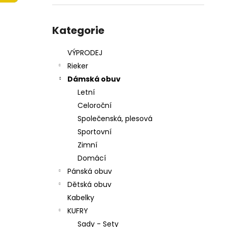
215201 - KORKÁČ
l
599 Kč
Přeskočit
Původně:
699 Kč
kategorie
Kategorie
VÝPRODEJ
Rieker
Dámská obuv
Letní
Celoroční
Společenská, plesová
Sportovní
Zimní
Domácí
Pánská obuv
Dětská obuv
Kabelky
KUFRY
Sady - Sety