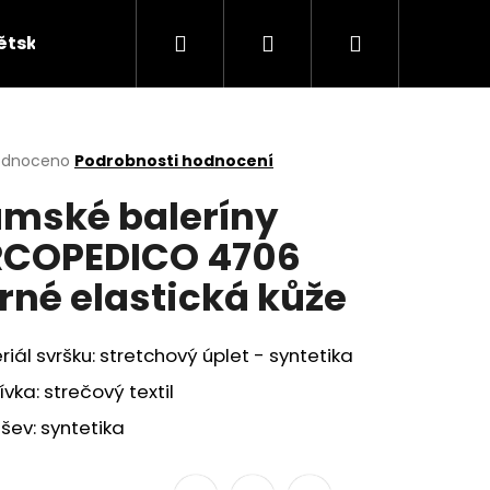
Hledat
Přihlášení
Nákupní
ětská obuv
Kabelky
KUFRY
Peněžen
košík
rné
odnoceno
Podrobnosti hodnocení
cení
mské baleríny
ktu
COPEDICO 4706
rné elastická kůže
ček.
iál svršku: stretchový úplet - syntetika
vka: strečový textil
ev: syntetika
ÁKY ŽABKY INBLU ZO19