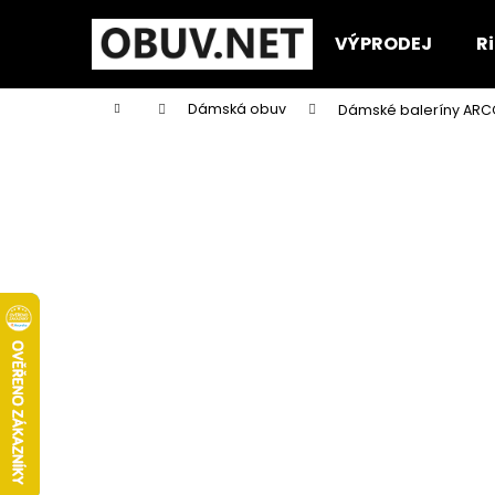
K
Přejít
na
o
VÝPRODEJ
R
obsah
Zpět
Zpět
š
do
do
í
Domů
Dámská obuv
Dámské baleríny ARCO
k
obchodu
obchodu
P
o
s
t
r
a
n
n
í
p
a
n
KORKOVÝ NAZOUVÁK JEDNOPÁSKOVÝ
e