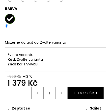
č
u
BARVA
j
e
m
e
DÁMSKÉ
Můžeme doručit do:
Zvolte variantu
NAZOUVÁKY
ŽABKY
Zvolte variantu
INBLU
ZO19
Kód:
Zvolte variantu
BRONZOVÉ
Značka:
TAMARIS
499
Kč
1 599 Kč
–13 %
Původně:
1 379 Kč
899
Kč
Měrná
DO KOŠÍKU
cena:
Zeptat se
Sdílet