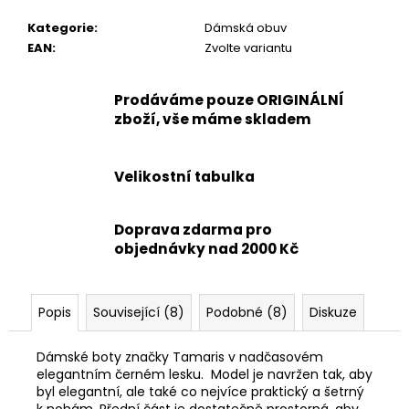
Kategorie
:
Dámská obuv
EAN
:
Zvolte variantu
Prodáváme pouze ORIGINÁLNÍ
zboží, vše máme skladem
Velikostní tabulka
Doprava zdarma pro
objednávky nad 2000 Kč
Popis
Související (8)
Podobné (8)
Diskuze
Dámské boty značky Tamaris v nadčasovém
elegantním černém lesku. Model je navržen tak, aby
byl elegantní, ale také co nejvíce praktický a šetrný
k nohám. Přední část je dostatečně prostorná, aby