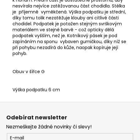
nesvírala nejvíce zatěžovanou část chodidla. Stélka
je příjemně vyměkčená. Výška podpatku je střední,
díky tomu tolik nezatěžuje klouby ani citlivé části
chodidel. Podpatek je potažen stejným svrškovým
materiálem ve stejné barvě - což opticky dělá
podpatek vyšším, než je. Kotníkový pásek je pod
zapínáním na sponu vybaven gumičkou, díky níž se
při pohybu nezadírá do kůže, naopak kopíruje její
pohyb.
Obuv v šířce G
Výška podpatku 6 cm
Z
á
Odebírat newsletter
p
Nezmeškejte žádné novinky či slevy!
a
t
E-mail