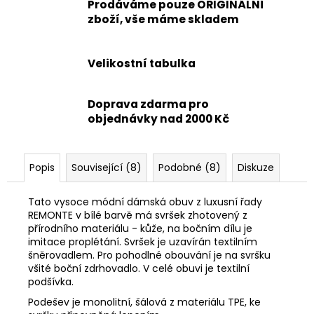
Prodáváme pouze ORIGINÁLNÍ
zboží, vše máme skladem
Velikostní tabulka
Doprava zdarma pro
objednávky nad 2000 Kč
Popis
Související (8)
Podobné (8)
Diskuze
Tato vysoce módní dámská obuv z luxusní řady
REMONTE v bílé barvě má svršek zhotovený z
přírodního materiálu - kůže, na bočním dílu je
imitace proplétání. Svršek je uzavírán textilním
šněrovadlem. Pro pohodlné obouvání je na svršku
všité boční zdrhovadlo. V celé obuvi je textilní
podšívka.
Podešev je monolitní, šálová z materiálu TPE, ke