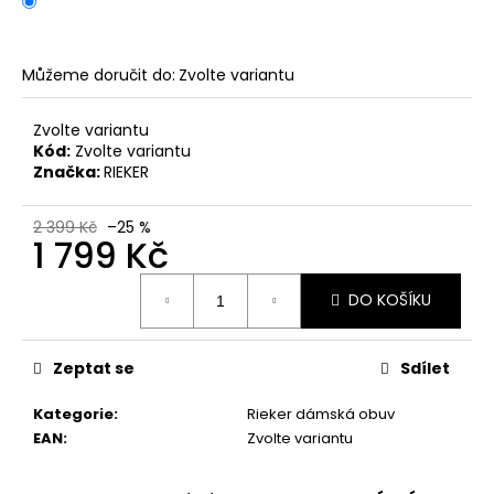
č
u
j
e
Můžeme doručit do:
Zvolte variantu
m
e
Zvolte variantu
Kód:
Zvolte variantu
Značka:
RIEKER
PÁNSKÉ
SANDÁLY
KEEN
2 399 Kč
–25 %
1 799 Kč
NEWPORT
BISON
KOŽENÉ
Měrná
DO KOŠÍKU
cena:
2
099
Kč
Původně:
Zeptat se
Sdílet
2
799
Kategorie
:
Rieker dámská obuv
Kč
EAN
:
Zvolte variantu