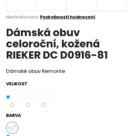
a
j
Průměrné
Neohodnoceno
Podrobnosti hodnocení
í
hodnocení
Dámská obuv
produktu
t
je
?
celoroční, kožená
0,0
z
RIEKER DC D0916-81
5
hvězdiček.
Dámské obuv Remonte
HLEDAT
VELIKOST
D
o
p
BARVA
o
r
u