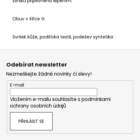
svršku připevněná lepením.
Obuv v šířce G
Svršek kůže, podšívka textil, podešev syntetika
Z
á
Odebírat newsletter
p
Nezmeškejte žádné novinky či slevy!
a
t
E-mail
í
Vložením e-mailu souhlasíte s
podmínkami
ochrany osobních údajů
PŘIHLÁSIT SE