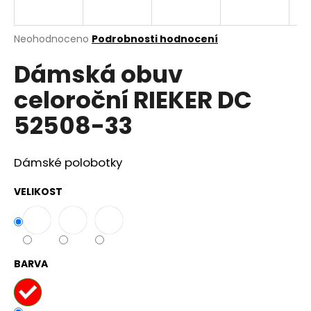
a
j
Průměrné
Neohodnoceno
Podrobnosti hodnocení
í
hodnocení
Dámská obuv
produktu
t
je
?
celoroční RIEKER DC
0,0
z
52508-33
5
hvězdiček.
Dámské polobotky
HLEDAT
VELIKOST
D
o
p
BARVA
o
r
u