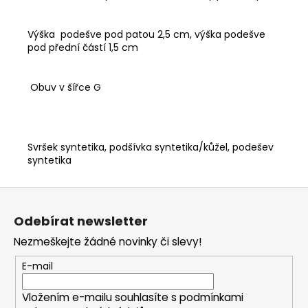
Výška podešve pod patou 2,5 cm, výška podešve
pod přední částí 1,5 cm
Obuv v šířce G
Svršek syntetika, podšívka syntetika/kůžel, podešev
syntetika
Z
á
Odebírat newsletter
p
Nezmeškejte žádné novinky či slevy!
a
t
E-mail
í
Vložením e-mailu souhlasíte s
podmínkami