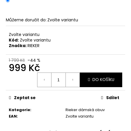
č
u
j
e
Můžeme doručit do:
Zvolte variantu
m
e
Zvolte variantu
Kód:
Zvolte variantu
Značka:
RIEKER
PÁNSKÉ
SANDÁLY
KEEN
1 799 Kč
–44 %
999 Kč
NEWPORT
BISON
KOŽENÉ
Měrná
DO KOŠÍKU
cena:
2
099
Kč
Původně:
Zeptat se
Sdílet
2
799
Kategorie
:
Rieker dámská obuv
Kč
EAN
:
Zvolte variantu