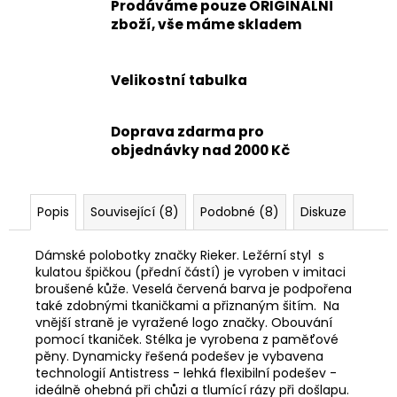
Prodáváme pouze ORIGINÁLNÍ
zboží, vše máme skladem
Velikostní tabulka
Doprava zdarma pro
objednávky nad 2000 Kč
Popis
Související (8)
Podobné (8)
Diskuze
Dámské polobotky značky Rieker. Ležérní styl s
kulatou špičkou (přední částí) je vyroben v imitaci
broušené kůže. Veselá červená barva je podpořena
také zdobnými tkaničkami a přiznaným šitím. Na
vnější straně je vyražené logo značky. Obouvání
pomocí tkaniček. Stélka je vyrobena z paměťové
pěny. Dynamicky řešená podešev je vybavena
technologií Antistress - lehká flexibilní podešev -
ideálně ohebná při chůzi a tlumící rázy při došlapu.