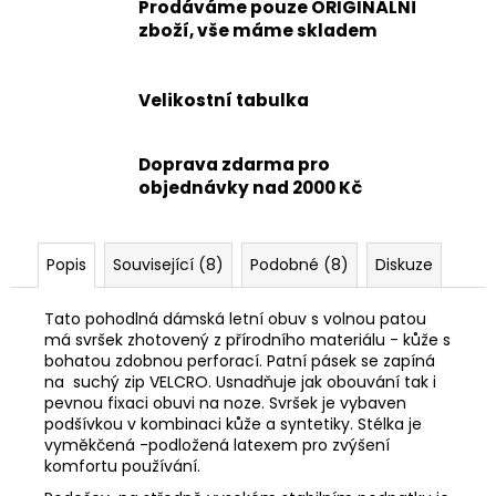
Prodáváme pouze ORIGINÁLNÍ
zboží, vše máme skladem
Velikostní tabulka
Doprava zdarma pro
objednávky nad 2000 Kč
Popis
Související (8)
Podobné (8)
Diskuze
Tato pohodlná dámská letní obuv s volnou patou
má svršek zhotovený z přírodního materiálu - kůže s
bohatou zdobnou perforací. Patní pásek se zapíná
na suchý zip VELCRO. Usnadňuje jak obouvání tak i
pevnou fixaci obuvi na noze. Svršek je vybaven
podšívkou v kombinaci kůže a syntetiky. Stélka je
vyměkčená -podložená latexem pro zvýšení
komfortu používání.