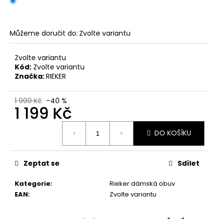
č
u
j
e
Můžeme doručit do:
Zvolte variantu
m
e
Zvolte variantu
Kód:
Zvolte variantu
Značka:
RIEKER
PÁNSKÉ
SANDÁLY
KEEN
1 999 Kč
–40 %
1 199 Kč
NEWPORT
BISON
KOŽENÉ
Měrná
DO KOŠÍKU
cena:
2
099
Kč
Původně:
Zeptat se
Sdílet
2
799
Kategorie
:
Rieker dámská obuv
Kč
EAN
:
Zvolte variantu