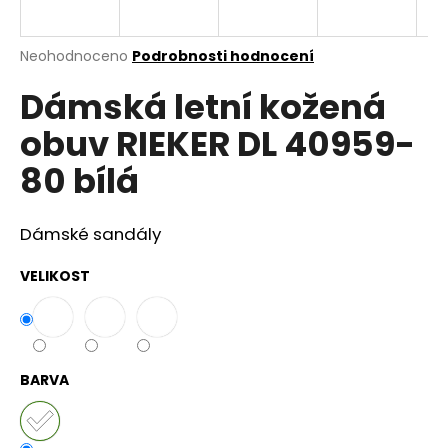
a
j
Průměrné
Neohodnoceno
Podrobnosti hodnocení
í
hodnocení
Dámská letní kožená
produktu
t
je
?
obuv RIEKER DL 40959-
0,0
z
80 bílá
5
hvězdiček.
Dámské sandály
HLEDAT
VELIKOST
D
o
p
BARVA
o
r
u