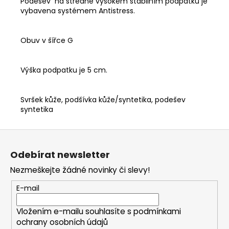
Podešev na středně vysokém stabilním podpatku je
vybavena systémem Antistress.
Obuv v šířce G
Výška podpatku je 5 cm.
Svršek kůže, podšívka kůže/syntetika, podešev
syntetika
Z
á
Odebírat newsletter
p
Nezmeškejte žádné novinky či slevy!
a
t
E-mail
í
Vložením e-mailu souhlasíte s
podmínkami
ochrany osobních údajů