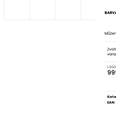
KOŽENÉ
BRONZOVÉ
2 099 Kč
499 Kč
Původně:
2 799 Kč
Původně:
899 K
BARV
Můžem
Zvol
vari
1 399
99
Měr
cena
Kate
EAN
: