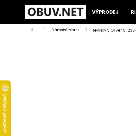
K
Přejít
na
o
VÝPRODEJ
R
obsah
Zpět
Zpět
š
do
do
í
Domů
Dámská obuv
tenisky S.Oliver 5-23
k
obchodu
obchodu
P
o
s
t
r
a
n
n
í
p
a
n
KORKOVÝ NAZOUVÁK JEDNOPÁSKOVÝ
e