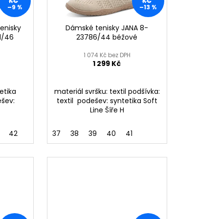
KČ
KČ
–9 %
–13 %
č
enisky
Dámské tenisky JANA 8-
1/46
23786/44 béžové
1 074 Kč bez DPH
1 299 Kč
etika
materiál svršku: textil podšívka:
ešev:
textil podešev: syntetika Soft
Line Šíře H
42
37
38
39
40
41