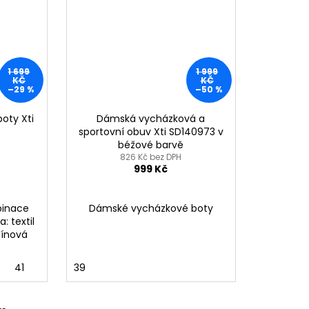
1 699
1 999
KČ
KČ
–29 %
–50 %
oty Xti
Dámská vycházková a
sportovní obuv Xti SD140973 v
béžové barvě
826 Kč bez DPH
999 Kč
binace
Dámské vycházkové boty
a: textil
klínová
0
41
39