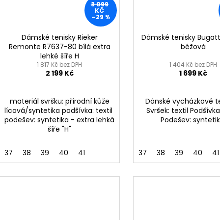
3 099
KČ
–29 %
Dámské tenisky Rieker
Dámské tenisky Bugatt
Remonte R7637-80 bílá extra
béžová
lehké šíře H
1 817 Kč bez DPH
1 404 Kč bez DPH
2 199 Kč
1 699 Kč
materiál svršku: přírodní kůže
Dánské vycházkové t
lícová/syntetika podšívka: textil
Svršek: textil Podšívka:
podešev: syntetika - extra lehká
Podešev: synteti
šíře "H"
37
38
39
40
41
37
38
39
40
41