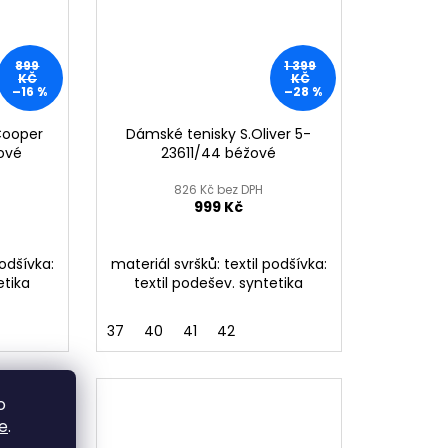
899
1 399
KČ
KČ
–16 %
–28 %
Cooper
Dámské tenisky S.Oliver 5-
ové
23611/44 béžové
826 Kč bez DPH
999 Kč
podšívka:
materiál svršků: textil podšívka:
etika
textil podešev. syntetika
37
40
41
42
o
e
.