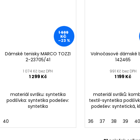
1 699
KČ
–23 %
Dámské tenisky MARCO TOZZI
Volnočasové dámské b
2-23705/41
142465
1 074 Kč bez DPH
991 Kč bez DPH
1 299 Kč
1 199 Kč
materiál svršku: syntetika
materiál svršků: kom
podšívka: syntetika podešev:
textil-syntetika podšívk
syntetika
podešev: syntetická, 
40
36
37
38
39
4