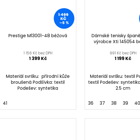
1 499
KČ
–6 %
Prestige M13001-48 béžová
Dámské tenisky špan
výrobce Xti 145054 
1 156 Kč bez DPH
991 Kč bez DPH
1 399 Kč
1 199 Kč
Materiál svršku: přírodní kůže
Materiál svršku: textil 
broušená Podšívka: textil
textil Podešev: syntetika
Podešev: syntetika
2.5 cm
41
36
37
38
39
4