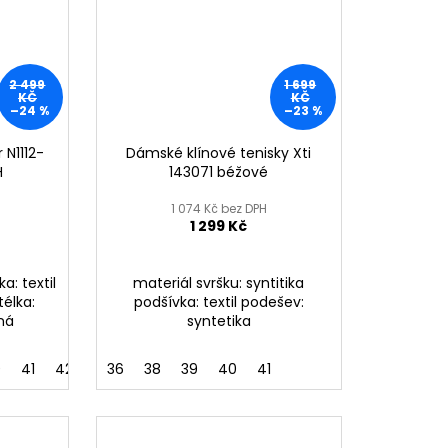
2 499
1 699
KČ
KČ
–24 %
–23 %
 N1112-
Dámské klínové tenisky Xti
H
143071 béžové
1 074 Kč bez DPH
1 299 Kč
a: textil
materiál svršku: syntitika
télka:
podšívka: textil podešev:
lná
syntetika
0
41
42
36
38
39
40
41