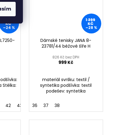
asím
2 499
1 399
KČ
KČ
–24 %
–28 %
 L7250-
Dámské tenisky JANA 8-
23781/44 béžové šíře H
826 Kč bez DPH
999 Kč
Podšívka:
materiál svršku: textil /
a Stélka:
syntetika podšívka: textil
podešev: syntetika
42
43
36
37
38