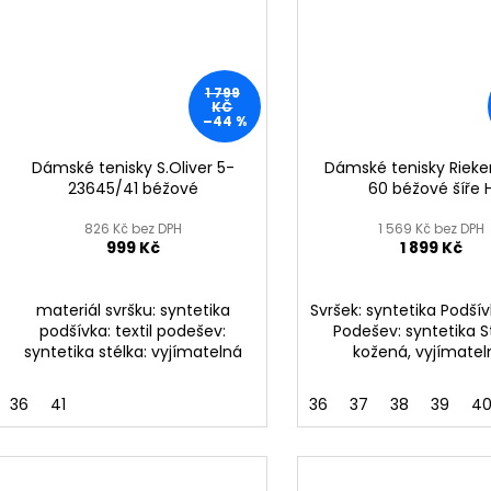
1 799
KČ
–44 %
Dámské tenisky S.Oliver 5-
Dámské tenisky Rieker
23645/41 béžové
60 béžové šíře 
826 Kč bez DPH
1 569 Kč bez DPH
999 Kč
1 899 Kč
materiál svršku: syntetika
Svršek: syntetika Podšívk
podšívka: textil podešev:
Podešev: syntetika S
syntetika stélka: vyjímatelná
kožená, vyjímate
36
41
36
37
38
39
4