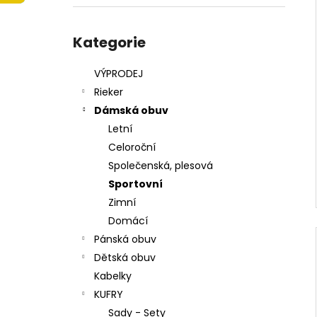
215201 - KORKÁČ
l
599 Kč
Přeskočit
Původně:
699 Kč
kategorie
Kategorie
VÝPRODEJ
Rieker
Dámská obuv
Letní
Celoroční
Společenská, plesová
Sportovní
Zimní
Domácí
Pánská obuv
Dětská obuv
Kabelky
KUFRY
Sady - Sety