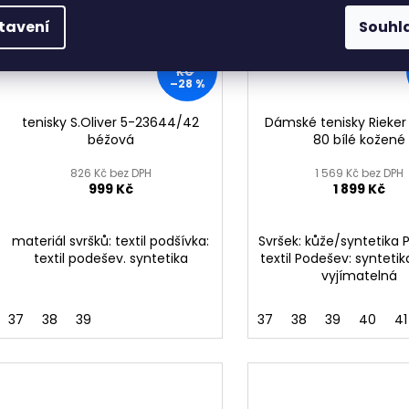
tavení
Souhl
1 399
KČ
–28 %
tenisky S.Oliver 5-23644/42
Dámské tenisky Rieker
béžová
80 bílé kožené
826 Kč bez DPH
1 569 Kč bez DPH
999 Kč
1 899 Kč
materiál svršků: textil podšívka:
Svršek: kůže/syntetika 
textil podešev. syntetika
textil Podešev: syntetik
vyjímatelná
37
38
39
37
38
39
40
41