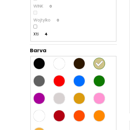
WINK
0
Wojtylko
0
Xti
4
Barva