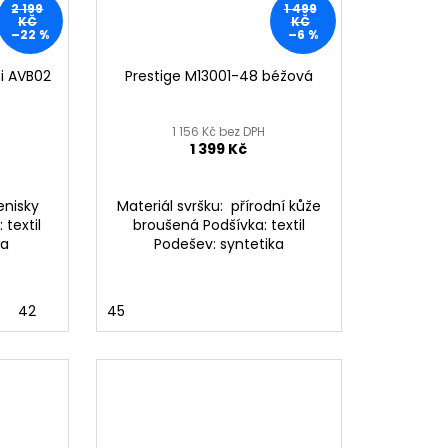
2 199
1 499
KČ
KČ
–22 %
–6 %
i AVB02
Prestige M13001-48 béžová
1 156 Kč bez DPH
1 399 Kč
enisky
Materiál svršku: přírodní kůže
 textil
broušená Podšívka: textil
ka
Podešev: syntetika
42
45