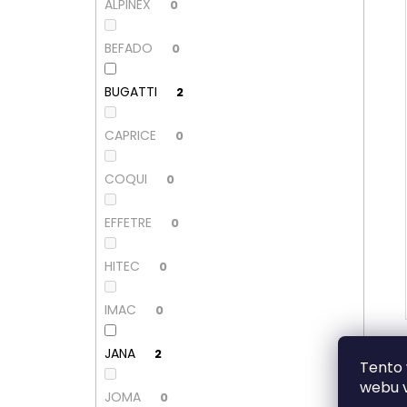
ALPINEX
0
BEFADO
0
BUGATTI
2
CAPRICE
0
COQUI
0
EFFETRE
0
HITEC
0
IMAC
0
JANA
2
Tento 
webu v
JOMA
0