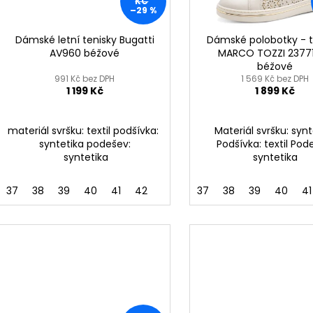
KOŽENÉ
BRONZOVÉ
r
KČ
–29 %
u
2 099 Kč
499 Kč
o
k
Původně:
2 799 Kč
Původně:
899 K
d
Dámské letní tenisky Bugatti
Dámské polobotky - t
t
AV960 béžové
MARCO TOZZI 2377
u
béžové
ů
k
991 Kč bez DPH
1 569 Kč bez DPH
1 199 Kč
1 899 Kč
t
ů
materiál svršku: textil podšívka:
Materiál svršku: synt
syntetika podešev:
Podšívka: textil Pod
syntetika
syntetika
37
38
39
40
41
42
37
38
39
40
41