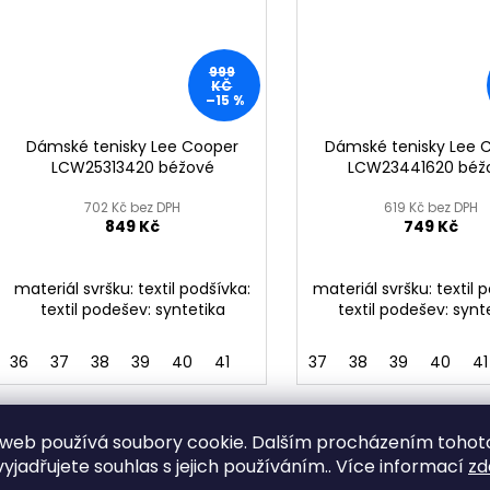
999
KČ
–15 %
Dámské tenisky Lee Cooper
Dámské tenisky Lee 
LCW25313420 béžové
LCW23441620 béž
702 Kč bez DPH
619 Kč bez DPH
849 Kč
749 Kč
materiál svršku: textil podšívka:
materiál svršku: textil 
textil podešev: syntetika
textil podešev: synt
36
37
38
39
40
41
37
38
39
40
41
web používá soubory cookie. Dalším procházením tohot
yjadřujete souhlas s jejich používáním.. Více informací
zd