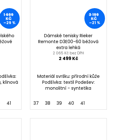
1 699
3 199
KČ
KČ
–29 %
–21 %
ělského
Dámské tenisky Rieker
béžové
Remonte D3E00-60 béžová
extra lehká
2 065 Kč bez DPH
2 499 Kč
Podšívka:
Materiál svršku: přírodní kůže
, klínová
Podšívka: textil Podešev:
monolitní - syntetika
0
41
37
38
39
40
41