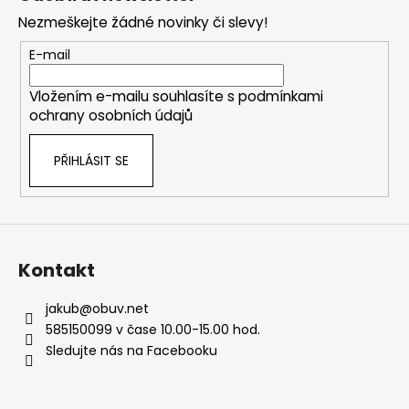
p
Nezmeškejte žádné novinky či slevy!
a
t
E-mail
í
Vložením e-mailu souhlasíte s
podmínkami
ochrany osobních údajů
PŘIHLÁSIT SE
Kontakt
jakub
@
obuv.net
585150099 v čase 10.00-15.00 hod.
Sledujte nás na Facebooku