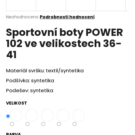
a
j
Průměrné
Neohodnoceno
Podrobnosti hodnocení
í
hodnocení
Sportovní boty POWER
produktu
t
je
?
102 ve velikostech 36-
0,0
z
41
5
hvězdiček.
Materiál svršku: textil/syntetika
HLEDAT
Podšívka: syntetika
Podešev: syntetika
D
o
VELIKOST
p
o
r
u
BARVA