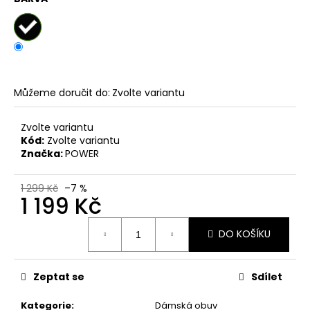
č
u
j
e
m
e
Můžeme doručit do:
Zvolte variantu
DÁMSKÉ
Zvolte variantu
NAZOUVÁKY
Kód:
Zvolte variantu
ŽABKY
INBLU
Značka:
POWER
ZO19
BRONZOVÉ
1 299 Kč
–7 %
499
1 199 Kč
Kč
Původně:
Měrná
899
DO KOŠÍKU
cena:
Kč
Zeptat se
Sdílet
Kategorie
:
Dámská obuv