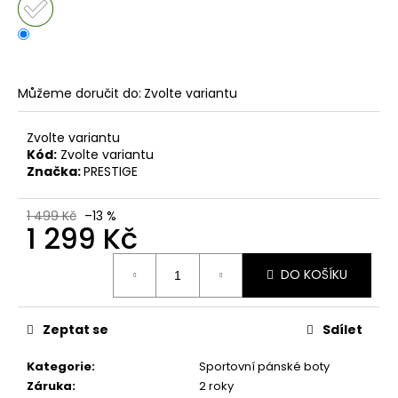
č
u
j
e
m
Můžeme doručit do:
Zvolte variantu
e
Zvolte variantu
DÁMSKÉ
Kód:
Zvolte variantu
NAZOUVÁKY
Značka:
PRESTIGE
ŽABKY
INBLU
ZO19
1 499 Kč
–13 %
BRONZOVÉ
1 299 Kč
499
Měrná
Kč
DO KOŠÍKU
cena:
Původně:
899
Kč
Zeptat se
Sdílet
Kategorie
:
Sportovní pánské boty
Záruka
:
2 roky