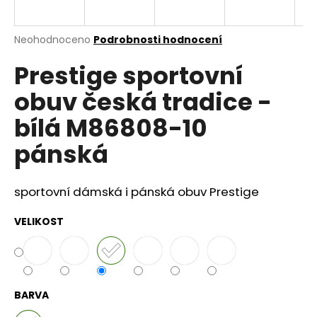
a
j
Průměrné
Neohodnoceno
Podrobnosti hodnocení
í
hodnocení
Prestige sportovní
produktu
t
je
?
obuv česká tradice -
0,0
z
bílá M86808-10
5
hvězdiček.
pánská
HLEDAT
sportovní dámská i pánská obuv Prestige
VELIKOST
D
o
p
o
r
BARVA
u