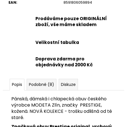
EAN
:
8591806059894
Prodáváme pouze ORIGINÁLNÍ
zboží, vše máme skladem
Velikostní tabulka
Doprava zdarma pro
objednávky nad 2000 Kč
Popis
Podobné (8)
Diskuze
Pánská, dámská i chlapecká obuv českého
výrobce MODETA Zlín, značky PRESTIGE,
kožená. NOVÁ KOLEKCE - trošku odlišná od té
staré.
Značková obuv Prestige original, vrchový