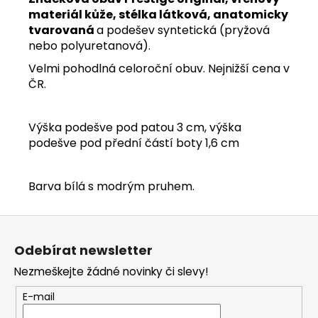
materiál kůže, stélka látková, anatomicky
tvarovaná
a podešev syntetická (pryžová
nebo polyuretanová).
Velmi pohodlná celoroční obuv. Nejnižší cena v
ČR.
Výška podešve pod patou 3 cm, výška
podešve pod přední částí boty 1,6 cm
Barva bílá s modrým pruhem.
Z
á
Odebírat newsletter
p
Nezmeškejte žádné novinky či slevy!
a
t
E-mail
í