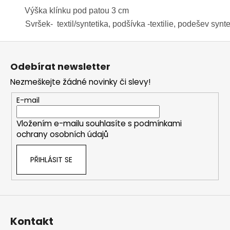
Výška klínku pod patou 3 cm
Svršek- textil/syntetika, podšívka -textilie, podešev synt
Z
á
Odebírat newsletter
p
Nezmeškejte žádné novinky či slevy!
a
t
E-mail
í
Vložením e-mailu souhlasíte s
podmínkami
ochrany osobních údajů
PŘIHLÁSIT SE
Kontakt