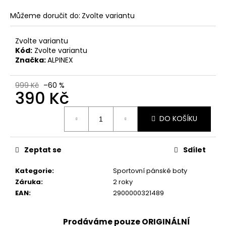
č
u
Můžeme doručit do:
Zvolte variantu
j
e
Zvolte variantu
m
Kód:
Zvolte variantu
e
Značka:
ALPINEX
999 Kč
–60 %
PÁNSKÉ
390 Kč
SANDÁLY
KEEN
Měrná
NEWPORT
DO KOŠÍKU
cena:
BISON
KOŽENÉ
2
Zeptat se
Sdílet
099
Kč
Původně:
Kategorie
:
Sportovní pánské boty
2
Záruka
:
2 roky
799
EAN
:
2900000321489
Kč
Prodáváme pouze ORIGINÁLNÍ