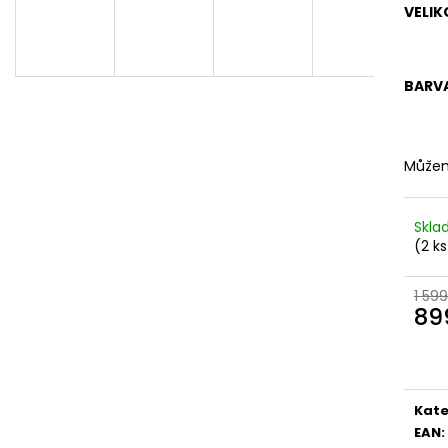
KOŽENÉ
BRONZOVÉ
VELIK
2 099 Kč
499 Kč
Původně:
2 799 Kč
Původně:
899 K
BARV
Můžem
Skl
(2 ks
1 599
89
Měr
cena
Kate
EAN
: