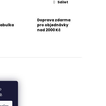
Sdílet
Doprava zdarma
tabulka
pro objednávky
nad 2000 Kč
o
e
.