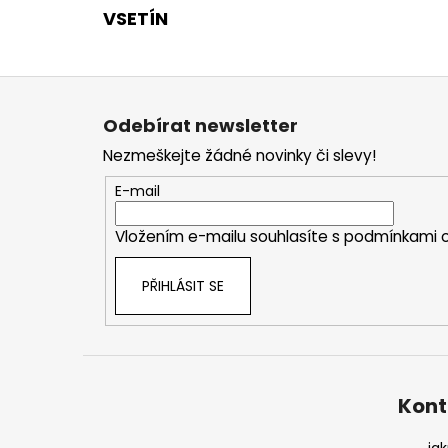
VSETÍN
Z
á
Odebírat newsletter
p
Nezmeškejte žádné novinky či slevy!
a
t
E-mail
í
Vložením e-mailu souhlasíte s
podmínkami o
PŘIHLÁSIT SE
Kont