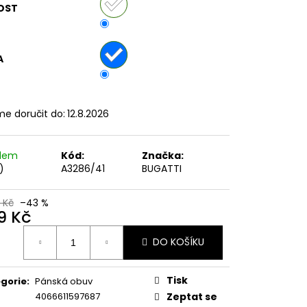
OST
č
A
e doručit do:
12.8.2026
adem
Kód:
Značka:
)
A3286/41
BUGATTI
 Kč
–43 %
9 Kč
ná
DO KOŠÍKU
:
Tisk
gorie
:
Pánská obuv
4066611597687
Zeptat se