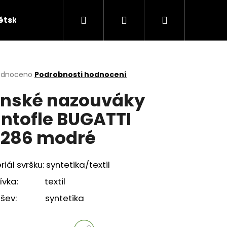
Hledat
Přihlášení
Nákupní
ětská obuv
Kabelky
KUFRY
Peněžen
košík
rné
odnoceno
Podrobnosti hodnocení
cení
nské nazouváky
ktu
ntofle BUGATTI
286 modré
ček.
iál svršku: syntetika/textil
ívka: textil
ešev: syntetika
ÁKY ŽABKY INBLU ZO19