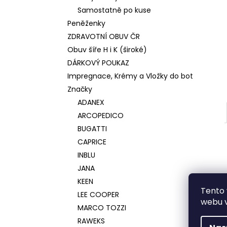
Samostatně po kuse
Peněženky
ZDRAVOTNÍ OBUV ČR
Obuv šíře H i K (široké)
DÁRKOVÝ POUKAZ
Impregnace, Krémy a Vložky do bot
Značky
ADANEX
ARCOPEDICO
BUGATTI
CAPRICE
INBLU
JANA
KEEN
Tento 
LEE COOPER
webu v
MARCO TOZZI
RAWEKS