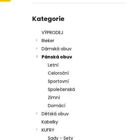
215201 - KORKÁČ
l
599 Kč
Přeskočit
Původně:
699 Kč
kategorie
Kategorie
VÝPRODEJ
Rieker
Dámská obuv
Pánská obuv
Letní
Celoroční
Sportovní
Společenská
Zimní
Domácí
Dětská obuv
Kabelky
KUFRY
Sady - Sety