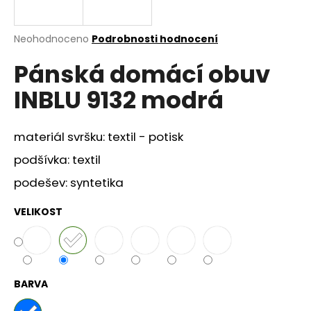
a
j
Průměrné
Neohodnoceno
Podrobnosti hodnocení
í
hodnocení
Pánská domácí obuv
produktu
t
je
?
INBLU 9132 modrá
0,0
z
5
hvězdiček.
materiál svršku: textil - potisk
podšívka: textil
HLEDAT
podešev: syntetika
VELIKOST
D
o
p
o
r
BARVA
u