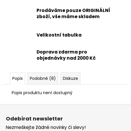
Prodáváme pouze ORIGINÁLNÍ
zboží, vše máme skladem
Velikostní tabulka
Doprava zdarma pro
objednávky nad 2000 Kč
Popis
Podobné (8)
Diskuze
Popis produktu není dostupný
Z
á
Odebírat newsletter
p
Nezmeškejte žádné novinky či slevy!
a