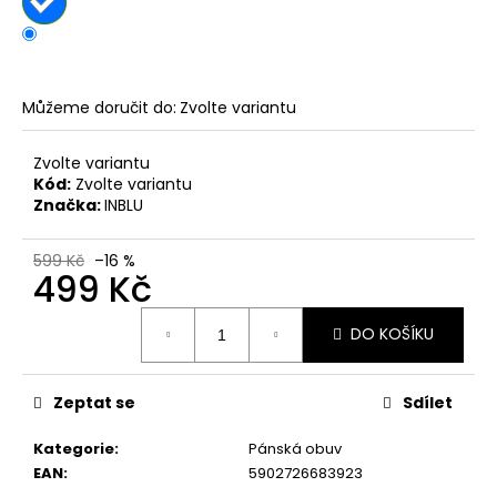
č
u
j
e
m
Můžeme doručit do:
Zvolte variantu
e
Zvolte variantu
Kód:
Zvolte variantu
PÁNSKÉ
Značka:
INBLU
SANDÁLY
KEEN
NEWPORT
599 Kč
–16 %
BISON
499 Kč
KOŽENÉ
2
Měrná
099
DO KOŠÍKU
cena:
Kč
Původně:
2
Zeptat se
Sdílet
799
Kč
Kategorie
:
Pánská obuv
EAN
:
5902726683923