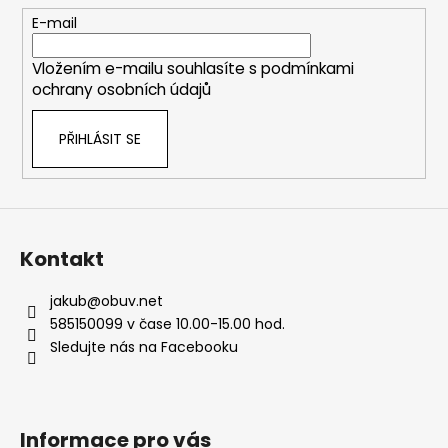
t
E-mail
í
Vložením e-mailu souhlasíte s
podmínkami
ochrany osobních údajů
PŘIHLÁSIT SE
Kontakt
jakub
@
obuv.net
585150099 v čase 10.00-15.00 hod.
Sledujte nás na Facebooku
Informace pro vás