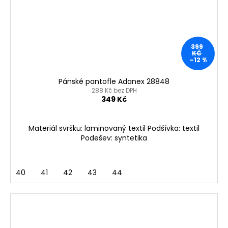
399
KČ
–12 %
Pánské pantofle Adanex 28848
288 Kč bez DPH
349 Kč
Materiál svršku: laminovaný textil Podšívka: textil
Podešev: syntetika
40
41
42
43
44