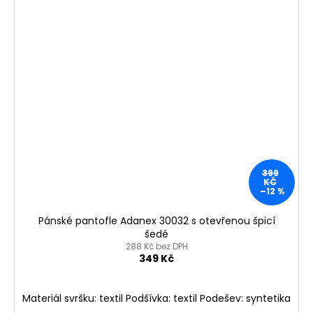
399
KČ
–12 %
Pánské pantofle Adanex 30032 s otevřenou špicí
šedé
288 Kč bez DPH
349 Kč
Materiál svršku: textil Podšívka: textil Podešev: syntetika