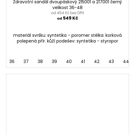
Zdravotní sandál dvoupáskový 215001 a 217001 černý
velikost 36-48
od 454 Kč bez DPH
549 Kč
od
materiál svršku: syntetika - poromer stélka: korková
polepená přír. kůží podešev: syntetika - styropor
36
37
38
39
40
41
42
43
44