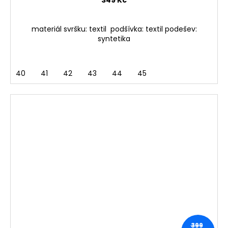
349 Kč
materiál svršku: textil podšívka: textil podešev:
syntetika
40
41
42
43
44
45
399