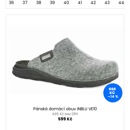
36
37
38
39
40
41
42
43
44
699
KČ
–14 %
Pánská domácí obuv INBLU VE10
495 Kč bez DPH
599 Kč