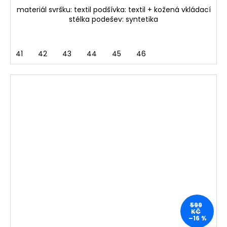
materiál svršku: textil podšívka: textil + kožená vkládací
stélka podešev: syntetika
41
42
43
44
45
46
599
KČ
–16 %