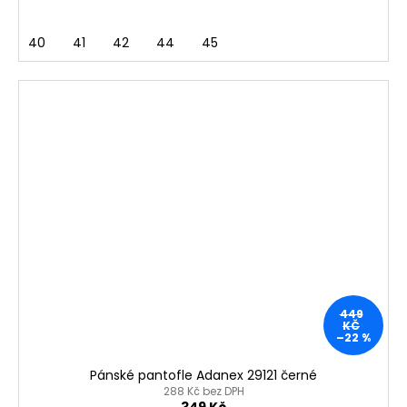
40
41
42
44
45
449
KČ
–22 %
Pánské pantofle Adanex 29121 černé
288 Kč bez DPH