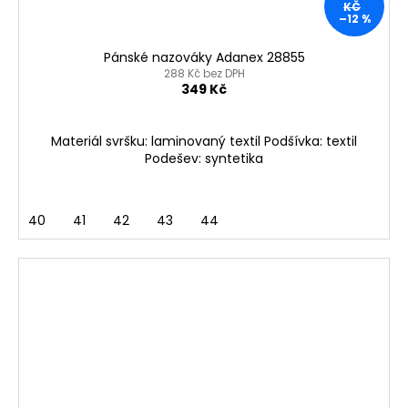
KČ
–12 %
Pánské nazováky Adanex 28855
288 Kč bez DPH
349 Kč
Materiál svršku: laminovaný textil Podšívka: textil
Podešev: syntetika
40
41
42
43
44