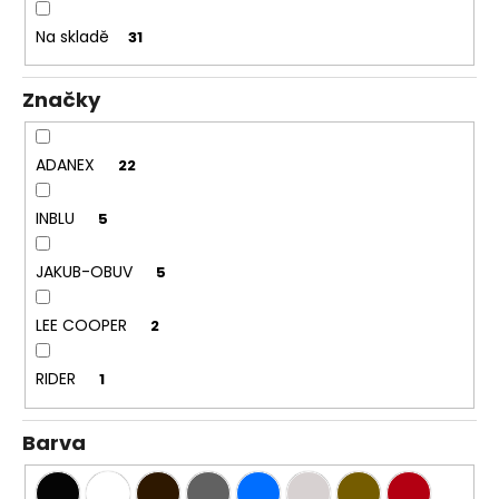
k
a
t
Na skladě
31
j
ů
í
Značky
t
?
ADANEX
22
INBLU
5
HLEDAT
JAKUB-OBUV
5
LEE COOPER
2
D
o
RIDER
1
p
o
Barva
r
u