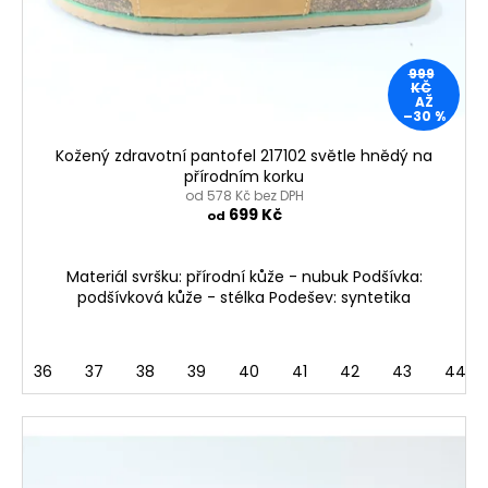
o
d
u
999
KČ
k
AŽ
–30 %
t
ů
Kožený zdravotní pantofel 217102 světle hnědý na
přírodním korku
od 578 Kč bez DPH
699 Kč
od
Materiál svršku: přírodní kůže - nubuk Podšívka:
podšívková kůže - stélka Podešev: syntetika
36
37
38
39
40
41
42
43
44