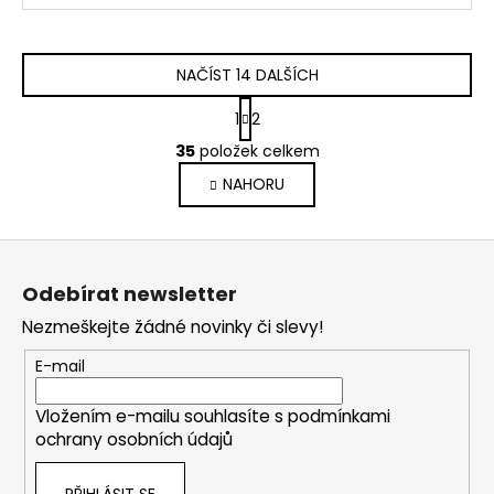
NAČÍST 14 DALŠÍCH
S
1
2
t
O
r
35
položek celkem
v
á
NAHORU
l
n
k
á
o
d
Z
v
a
á
á
c
Odebírat newsletter
n
p
í
í
Nezmeškejte žádné novinky či slevy!
p
a
r
t
E-mail
v
í
k
Vložením e-mailu souhlasíte s
podmínkami
y
ochrany osobních údajů
v
ý
PŘIHLÁSIT SE