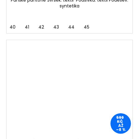
Pánské pantofle Svršek: textil Podšívka: textil Podešev:
syntetika
40
41
42
43
44
45
599
KČ
AŽ
–8 %