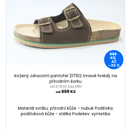
999
KČ
AŽ
–30 %
Kožený zdravotní pantofel 217102 tmavě hnědý na
přírodním korku
od 578 Kč bez DPH
699 Kč
od
Materiál svršku: přírodní kůže - nubuk Podšívka:
podšívková kůže - stélka Podešev: syntetika