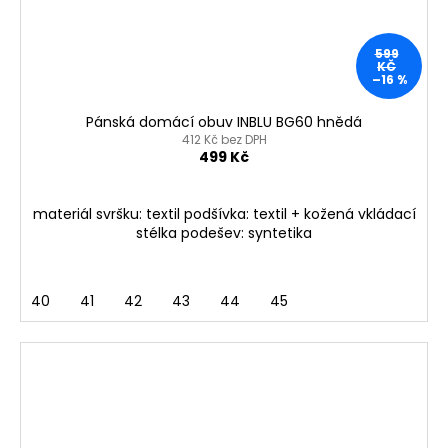
599
KČ
–16 %
Pánská domácí obuv INBLU BG60 hnědá
412 Kč bez DPH
499 Kč
materiál svršku: textil podšívka: textil + kožená vkládací
stélka podešev: syntetika
40
41
42
43
44
45