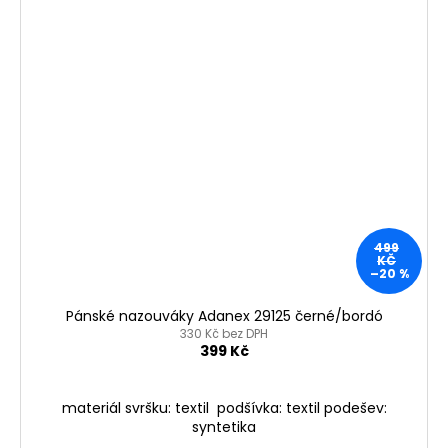
499
KČ
–20 %
Pánské nazouváky Adanex 29125 černé/bordó
330 Kč bez DPH
399 Kč
materiál svršku: textil podšívka: textil podešev:
syntetika