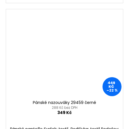
449
KČ
–22 %
Pánské nazouváky 29459 černé
288 Kč bez DPH
349 Kč