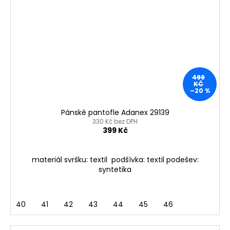
499
KČ
–20 %
Pánské pantofle Adanex 29139
330 Kč bez DPH
399 Kč
materiál svršku: textil podšívka: textil podešev:
syntetika
40
41
42
43
44
45
46