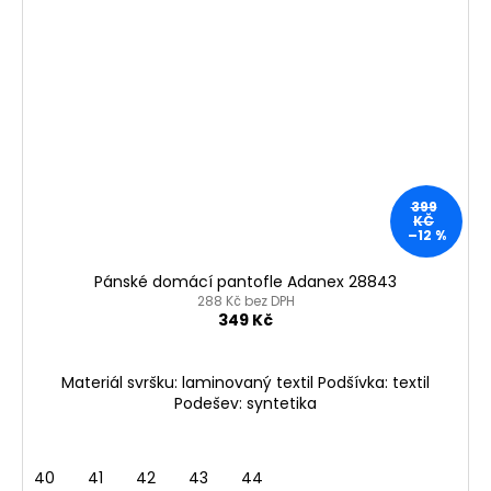
399
KČ
–12 %
Pánské domácí pantofle Adanex 28843
288 Kč bez DPH
349 Kč
Materiál svršku: laminovaný textil Podšívka: textil
Podešev: syntetika
40
41
42
43
44