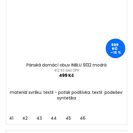
599
KČ
–16 %
Pánská domácí obuv INBLU 9132 modrá
412 Kč bez DPH
499 Kč
materiál svršku: textil - potisk podšívka: textil podešev:
syntetika
41
42
43
44
45
46