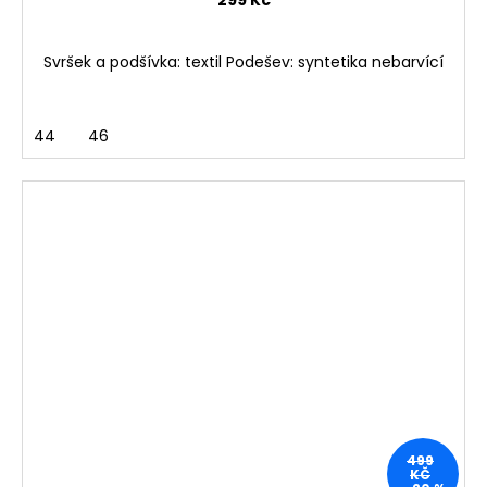
299 Kč
Svršek a podšívka: textil Podešev: syntetika nebarvící
44
46
499
KČ