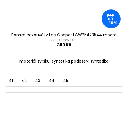
749
KČ
–46 %
Pánské nazouváky Lee Cooper LCW25423544 modré
330 Kč bez DPH
399 Kč
materiál svršku: syntetika podešev: syntetika
41
42
43
44
45