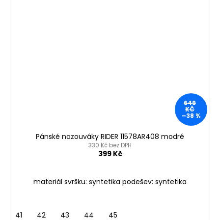
649
KČ
–38 %
Pánské nazouváky RIDER 11578AR408 modré
330 Kč bez DPH
399 Kč
materiál svršku: syntetika podešev: syntetika
41
42
43
44
45