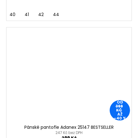
40
41
42
44
OD
399
KČ
AŽ
–40 %
Pánské pantofle Adanex 25147 BESTSELLER
247 Kč bez DPH