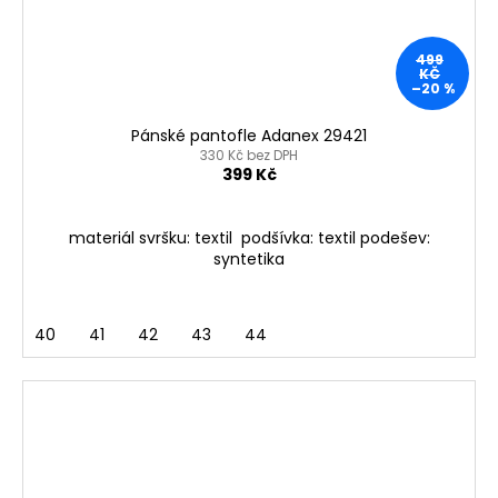
499
KČ
–20 %
Pánské pantofle Adanex 29421
330 Kč bez DPH
399 Kč
materiál svršku: textil podšívka: textil podešev:
syntetika
40
41
42
43
44