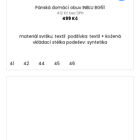
Pánská domácí obuv INBLU BG61
412 Kč bez DPH
499 Kč
materiál svršku: textil podšívka: textil + kožená
vkládací stélka podešev: syntetika
41
42
44
45
46