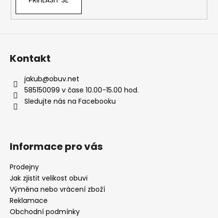
p
i
s
u
Kontakt
jakub
@
obuv.net
585150099 v čase 10.00-15.00 hod.
Sledujte nás na Facebooku
Informace pro vás
Prodejny
Jak zjistit velikost obuvi
Výměna nebo vrácení zboží
Reklamace
Obchodní podmínky