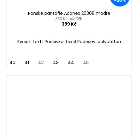
–20 %
Pánské pantofle Adanex 20308 modré
330 Kč bez DPH
399 Kč
Svršek: textil Podšívka: textil Podešev: polyuretan
40
41
42
43
44
45