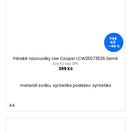
749
KČ
–46 %
Pánské nazouváky Lee Cooper LCW25073526 černé
330 Kč bez DPH
399 Kč
materiál svršku: syntetika podešev: syntetika
44