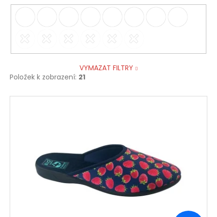
VYMAZAT FILTRY
Položek k zobrazení:
21
V
ý
p
i
s
p
r
o
d
u