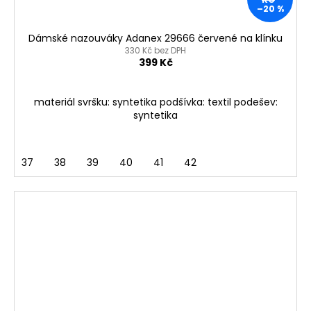
–20 %
Dámské nazouváky Adanex 29666 červené na klínku
330 Kč bez DPH
399 Kč
materiál svršku: syntetika podšívka: textil podešev:
syntetika
37
38
39
40
41
42