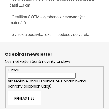
částí 1,3 cm
Certifikát COTM - vyrobeno z nezávadných
materiálů.
Svršek a podšívka textilní, podešev polyuretan.
Z
á
Odebírat newsletter
p
Nezmeškejte žádné novinky či slevy!
a
t
E-mail
í
Vložením e-mailu souhlasíte s
podmínkami
ochrany osobních údajů
PŘIHLÁSIT SE