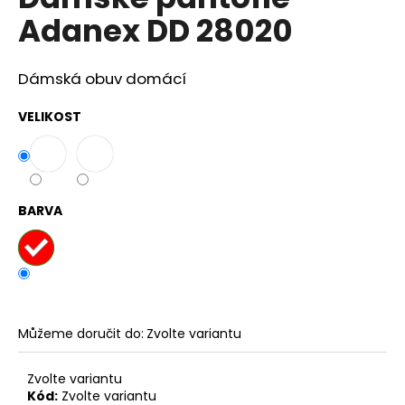
je
a
Adanex DD 28020
0,0
z
j
5
í
hvězdiček.
Dámská obuv domácí
t
?
VELIKOST
HLEDAT
BARVA
D
o
p
Můžeme doručit do:
Zvolte variantu
o
r
Zvolte variantu
u
Kód:
Zvolte variantu