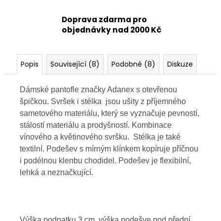
Doprava zdarma pro
objednávky nad 2000 Kč
Popis
Související (8)
Podobné (8)
Diskuze
Dámské pantofle značky Adanex s otevřenou
špičkou. Svršek i stélka jsou ušity z příjemného
sametového materiálu, který se vyznačuje pevností,
stálostí materiálu a prodyšností. Kombinace
vínového a květinového svršku. Stélka je také
textilní. Podešev s mírným klínkem kopíruje příčnou
i podélnou klenbu chodidel. Podešev je flexibilní,
lehká a neznačkující.
Výška podpatku 3 cm, výška podešve pod přední