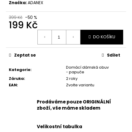
č
Značka:
ADANEX
u
j
399 Kč
–50 %
e
199 Kč
m
Měrná
e
DO KOŠÍKU
cena:
KORKOVÝ
Zeptat se
Sdílet
NAZOUVÁK
JEDNOPÁSKOVÝ
215201
Domácí dámská obuv
Kategorie
:
-
- papuče
KORKÁČ
Záruka
:
2 roky
599
EAN
:
Zvolte variantu
Kč
Původně:
699
Prodáváme pouze ORIGINÁLNÍ
Kč
zboží, vše máme skladem
Velikostní tabulka