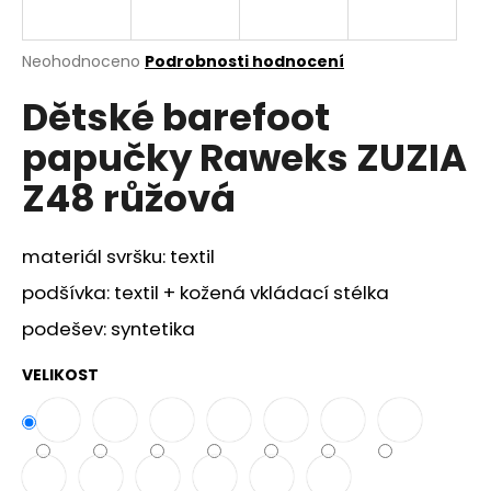
a
j
Průměrné
Neohodnoceno
Podrobnosti hodnocení
í
hodnocení
Dětské barefoot
produktu
t
je
?
papučky Raweks ZUZIA
0,0
z
Z48 růžová
5
hvězdiček.
materiál svršku: textil
HLEDAT
podšívka: textil + kožená vkládací stélka
podešev: syntetika
D
o
VELIKOST
p
o
r
u