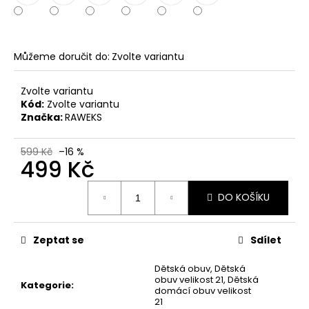
č
u
j
e
Můžeme doručit do:
Zvolte variantu
m
e
Zvolte variantu
Kód:
Zvolte variantu
Značka:
RAWEKS
KORKOVÝ
NAZOUVÁK
JEDNOPÁSKOVÝ
599 Kč
–16 %
215201
499 Kč
-
KORKÁČ
Měrná
599
DO KOŠÍKU
cena:
Kč
Původně:
699
Zeptat se
Sdílet
Kč
Dětská obuv
,
Dětská
obuv velikost 21
,
Dětská
Kategorie
:
domácí obuv velikost
21