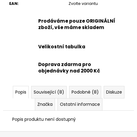
EAN
:
Zvolte variantu
Prodáváme pouze ORIGINÁLNÍ
zboží, vše máme skladem
Velikostní tabulka
Doprava zdarma pro
objednávky nad 2000 Kč
Popis
Související (8)
Podobné (8)
Diskuze
Značka
Ostatní informace
Popis produktu není dostupný
Z