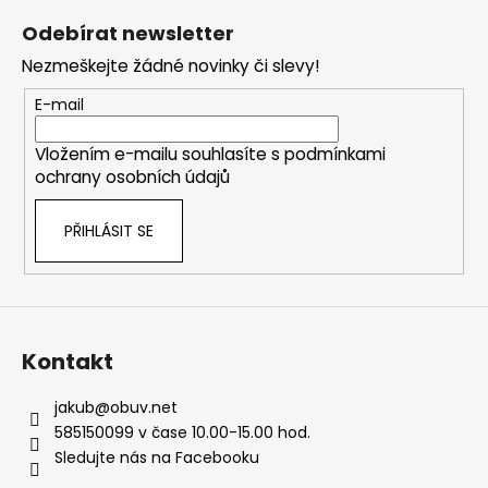
á
Odebírat newsletter
p
Nezmeškejte žádné novinky či slevy!
a
t
E-mail
í
Vložením e-mailu souhlasíte s
podmínkami
ochrany osobních údajů
PŘIHLÁSIT SE
Kontakt
jakub
@
obuv.net
585150099 v čase 10.00-15.00 hod.
Sledujte nás na Facebooku