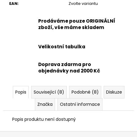
EAN
:
Zvolte variantu
Prodáváme pouze ORIGINÁLNÍ
zboží, vše máme skladem
Velikostní tabulka
Doprava zdarma pro
objednávky nad 2000 Kč
Popis
Související (8)
Podobné (8)
Diskuze
Značka
Ostatní informace
Popis produktu není dostupný
Z