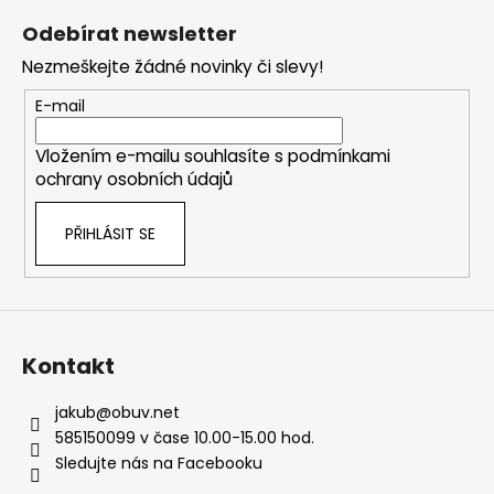
á
Odebírat newsletter
p
Nezmeškejte žádné novinky či slevy!
a
t
E-mail
í
Vložením e-mailu souhlasíte s
podmínkami
ochrany osobních údajů
PŘIHLÁSIT SE
Kontakt
jakub
@
obuv.net
585150099 v čase 10.00-15.00 hod.
Sledujte nás na Facebooku