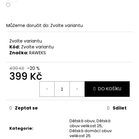
č
u
j
e
Můžeme doručit do:
Zvolte variantu
m
e
Zvolte variantu
Kód:
Zvolte variantu
Značka:
RAWEKS
DÁMSKÉ
NAZOUVÁKY
ŽABKY
499 Kč
–20 %
INBLU
399 Kč
ZO19
BRONZOVÉ
Měrná
499
DO KOŠÍKU
cena:
Kč
Původně:
899
Zeptat se
Sdílet
Kč
Dětská obuv
,
Dětská
obuv velikost 25
,
Kategorie
:
Dětská domácí obuv
velikost 25