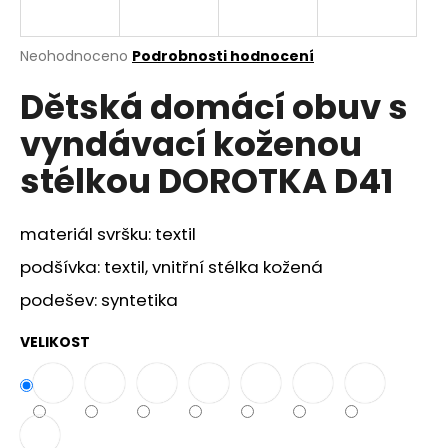
a
j
Průměrné
Neohodnoceno
Podrobnosti hodnocení
í
hodnocení
Dětská domácí obuv s
produktu
t
je
?
vyndávací koženou
0,0
z
stélkou DOROTKA D41
5
hvězdiček.
materiál svršku: textil
HLEDAT
podšívka: textil, vnitřní stélka kožená
podešev: syntetika
D
o
VELIKOST
p
o
r
u