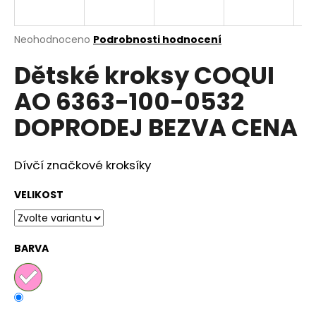
a
j
Průměrné
Neohodnoceno
Podrobnosti hodnocení
í
hodnocení
Dětské kroksy COQUI
produktu
t
je
?
AO 6363-100-0532
0,0
z
DOPRODEJ BEZVA CENA
5
hvězdiček.
Dívčí značkové kroksíky
HLEDAT
VELIKOST
D
o
BARVA
p
o
r
u