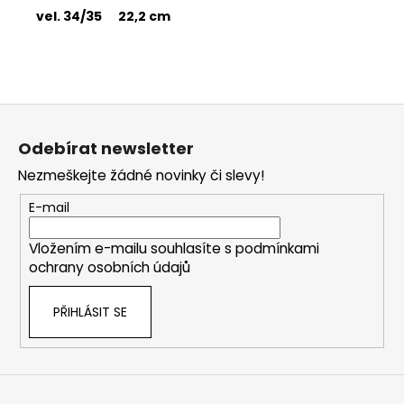
vel. 34/35 22,2 cm
Z
á
Odebírat newsletter
p
Nezmeškejte žádné novinky či slevy!
a
t
E-mail
í
Vložením e-mailu souhlasíte s
podmínkami
ochrany osobních údajů
PŘIHLÁSIT SE