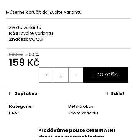
č
u
Můžeme doručit do:
Zvolte variantu
j
e
m
Zvolte variantu
Kód:
Zvolte variantu
e
Značka:
COQUI
DÁMSKÉ
399 Kč
–60 %
NAZOUVÁKY
159 Kč
ŽABKY
INBLU
Měrná
ZO19
DO KOŠÍKU
cena:
BRONZOVÉ
499
Kč
Zeptat se
Sdílet
Původně:
899
Kategorie
:
Dětská obuv
Kč
EAN
:
Zvolte variantu
Prodáváme pouze ORIGINÁLNÍ
zboží, vše máme skladem