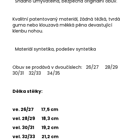
Snadno umyvatelná, bezpečná originální obuv.
Kvalitní patentovaný materiál, žádná těžká, tvrdá
guma nebo klouzavá měkká pěna devastující
klenbu nohou.
Materiál syntetika, podešev syntetika
Obuv se prodává v dvoučíslech: 26/27 28/29
30/31 32/33 34/35
Délka stélky:
ve. 26/27 17,5 cm
vel. 28/29 18,3 cm
vel. 30/31 19,2 cm
vel. 32/33 21,2 cm