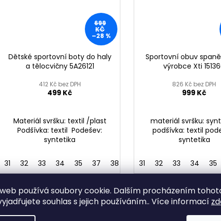
699
KČ
–28 %
Dětské sportovní boty do haly
Sportovní obuv spaně
a tělocvičny 5A26121
výrobce Xti 1513
412 Kč bez DPH
826 Kč bez DPH
499 Kč
999 Kč
Materiál svršku: textil /plast
materiál svršku: syn
Podšívka: textil Podešev:
podšívka: textil pod
syntetika
syntetika
31
32
33
34
35
37
38
31
32
33
34
35
web používá soubory cookie. Dalším procházením tohot
VÝPRODEJ
VÝPRODEJ
yjadřujete souhlas s jejich používáním.. Více informací
zd