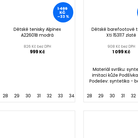
1 499
KČ
–33 %
Dětské tenisky Alpinex
Dětské barefootové t
A22601B modrá
Xti 153117 zlaté
826 Kč bez DPH
908 Kč bez DPH
999 Kč
1 099 Kč
Materiál svršku: synte
imitaci kůže Podšívka:
Podešev: syntetika - b
28
29
30
31
32
33
34
35
28
29
30
31
32