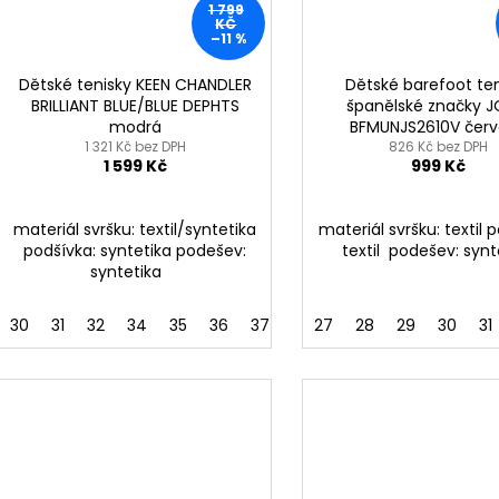
1 799
KČ
–11 %
Dětské tenisky KEEN CHANDLER
Dětské barefoot te
BRILLIANT BLUE/BLUE DEPHTS
španělské značky 
modrá
BFMUNJS2610V čer
1 321 Kč bez DPH
826 Kč bez DPH
1 599 Kč
999 Kč
materiál svršku: textil/syntetika
materiál svršku: textil 
podšívka: syntetika podešev:
textil podešev: synt
syntetika
30
31
32
34
35
36
37
38
27
39
28
29
30
31