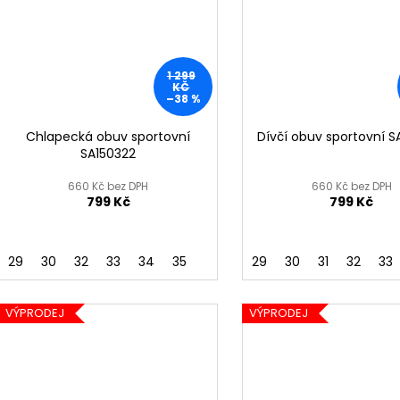
1 299
KČ
–38 %
Chlapecká obuv sportovní
Dívčí obuv sportovní 
SA150322
660 Kč bez DPH
660 Kč bez DPH
799 Kč
799 Kč
29
30
32
33
34
35
29
30
31
32
33
VÝPRODEJ
VÝPRODEJ