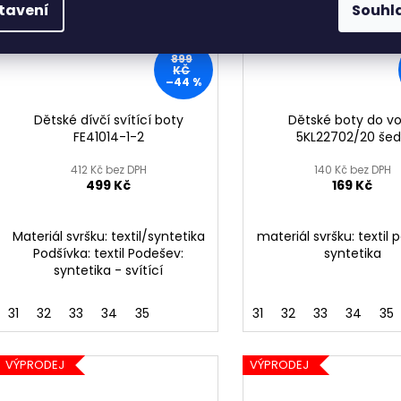
tavení
Souhl
899
KČ
–44 %
Dětské dívčí svítící boty
Dětské boty do v
FE41014-1-2
5KL22702/20 še
412 Kč bez DPH
140 Kč bez DPH
499 Kč
169 Kč
Materiál svršku: textil/syntetika
materiál svršku: textil 
Podšívka: textil Podešev:
syntetika
syntetika - svítící
31
32
33
34
35
31
32
33
34
35
VÝPRODEJ
VÝPRODEJ