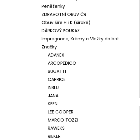
Peněženky
ZDRAVOTNÍ OBUV ČR
Obuv šíře H i K (široké)
DÁRKOVÝ POUKAZ
Impregnace, Krémy a Vložky do bot
Značky
ADANEX
ARCOPEDICO
BUGATTI
CAPRICE
INBLU
JANA
KEEN
LEE COOPER
MARCO TOZZI
RAWEKS
RIEKER