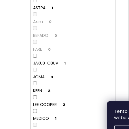
ASTRA
1
Axim
0
BEFADO
0
FARE
0
JAKUB-OBUV
1
JOMA
3
KEEN
3
LEE COOPER
2
Tento 
webu v
MEDICO
1