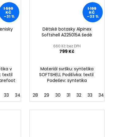
1 599
1 199
KČ
KČ
–31 %
–33 %
enisky
Dětské botasky Alpinex
Softshell A225015A šedé
660 Kč bez DPH
799 Kč
tika v
Materiál svršku: syntetika
 textil
SOFTSHELL Podšívka: textil
arefoot
Podešev: syntetika
33
34
35
28
29
30
31
32
33
34
35