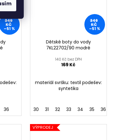
asím
349
349
KČ
KČ
–51 %
–51 %
ody
Dětské boty do vody
dé
7KL22702/90 modré
140 Kč bez DPH
169 Kč
podešev:
materiál svršku: textil podešev:
syntetika
36
30
31
32
33
34
35
36
VÝPRODEJ