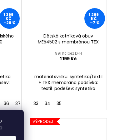
1 399
1 299
KČ
KČ
–28 %
–7 %
lského
Dětská kotníková obuv
60
ME54502 s membránou TEX
991 Kč bez DPH
1 199 Kč
tetika
materiál svršku: syntetika/textil
ešev:
+ TEX membrána podšívka:
textil podešev: syntetika
36
37
33
34
35
o
VÝPRODEJ
e
.