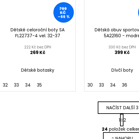
799
KČ
–66 %
Dětské celoroční boty SA
Dětská obuv sportov
FL22737-4 vel. 32-37
5A22160 - modr
222 Kč bez DPH
330 Kč bez DPH
269 Kč
399 Kč
Dětské botasky
Dívčí boty
32
33
34
35
30
33
34
36
NAČÍST DALŠÍ 3
S
1
2
t
O
r
24
položek celk
v
á
NAHORU