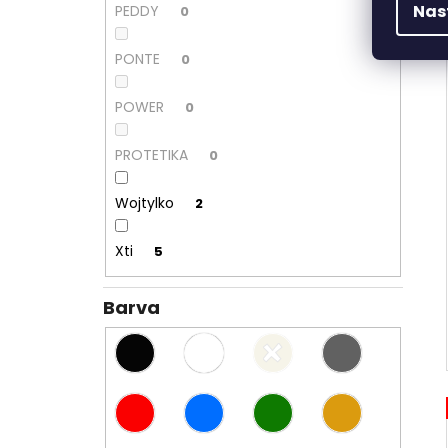
Nas
PEDDY
0
PONTE
0
POWER
0
PROTETIKA
0
Wojtylko
2
Xti
5
Barva