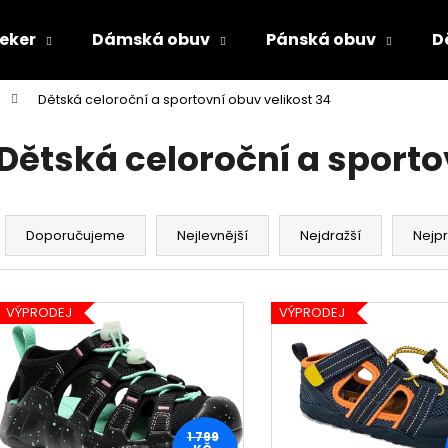
ieker
Dámská obuv
Pánská obuv
D
Dětská celoroční a sportovní obuv velikost 34
Co potřebujete najít?
Dětská celoroční a sporto
HLEDAT
Ř
a
Doporučujeme
Nejlevnější
Nejdražší
Nejp
z
Doporučujeme
e
V
n
VÝPRODEJ
VÝPRODEJ
ý
í
p
p
i
r
s
o
p
PÁNSKÉ SANDÁLY KEEN NEWPORT BISON
DÁMSKÉ NAZOUV
1 799
d