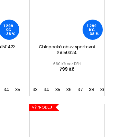
1 299
1 299
KČ
KČ
–38 %
–38 %
SA150423
Chlapecká obuv sportovní
SA150324
660 Kč bez DPH
799 Kč
34
35
33
34
35
36
37
38
39
VÝPRODEJ