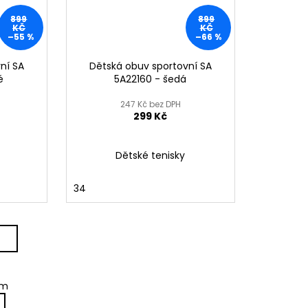
899
899
KČ
KČ
–55 %
–66 %
ní SA
Dětská obuv sportovní SA
é
5A22160 - šedá
247 Kč bez DPH
299 Kč
Dětské tenisky
34
em