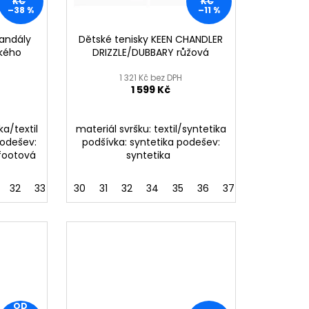
KČ
KČ
–38 %
–11 %
č
andály
Dětské tenisky KEEN CHANDLER
ského
DRIZZLE/DUBBARY růžová
1 321 Kč bez DPH
1 599 Kč
ka/textil
materiál svršku: textil/syntetika
odešev:
podšívka: syntetika podešev:
ootová
syntetika
32
33
34
30
31
32
34
35
36
37
38
39
OD