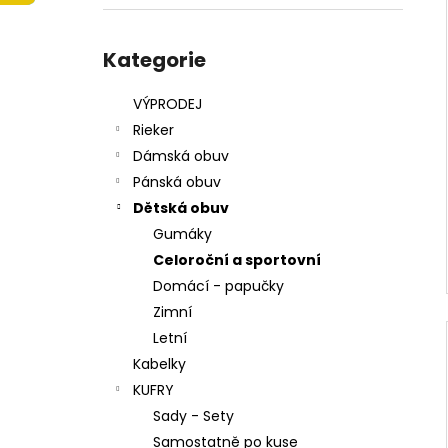
215201 - KORKÁČ
l
599 Kč
Přeskočit
Původně:
699 Kč
kategorie
Kategorie
VÝPRODEJ
Rieker
Dámská obuv
Pánská obuv
Dětská obuv
Gumáky
Celoroční a sportovní
Domácí - papučky
Zimní
Letní
Kabelky
KUFRY
Sady - Sety
Samostatně po kuse