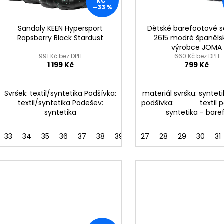
KOŽENÉ
BRONZOVÉ
r
KČ
–33 %
u
2 099 Kč
499 Kč
o
k
Původně:
2 799 Kč
Původně:
899 K
d
Sandaly KEEN Hypersport
Dětské barefootové s
t
Rapsberry Black Stardust
2615 modré španěl
u
výrobce JOMA
ů
k
991 Kč bez DPH
660 Kč bez DPH
1 199 Kč
799 Kč
t
ů
Svršek: textil/syntetika Podšívka:
materiál svršku: synteti
textil/syntetika Podešev:
podšívka: textil p
syntetika
syntetika - baref
33
34
35
36
37
38
39
27
28
29
30
31