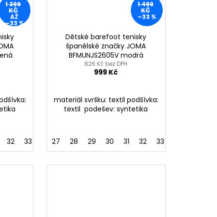
1 399
1 499
KČ
KČ
AŽ
–33 %
–33 %
nisky
Dětské barefoot tenisky
JOMA
španělské značky JOMA
vená
BFMUNJS2605V modrá
826 Kč bez DPH
999 Kč
podšívka:
materiál svršku: textil podšívka:
etika
textil podešev: syntetika
32
33
34
27
28
29
30
31
32
33
34