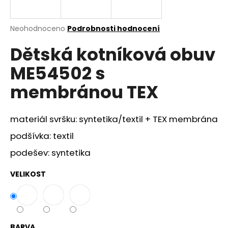
a
j
Průměrné
Neohodnoceno
Podrobnosti hodnocení
í
hodnocení
Dětská kotníková obuv
produktu
t
je
?
ME54502 s
0,0
z
membránou TEX
5
hvězdiček.
materiál svršku: syntetika/textil + TEX membrána
HLEDAT
podšívka: textil
podešev: syntetika
D
o
VELIKOST
p
o
r
u
BARVA