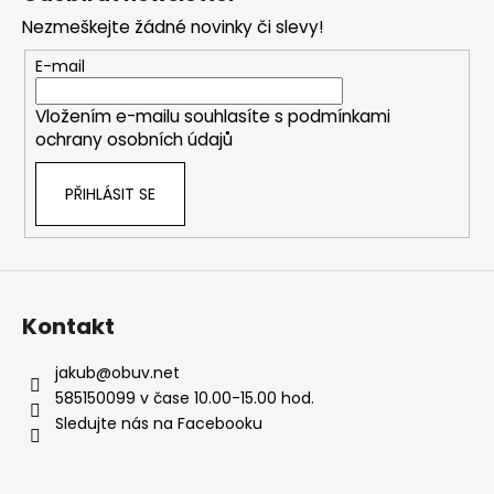
p
Nezmeškejte žádné novinky či slevy!
a
t
E-mail
í
Vložením e-mailu souhlasíte s
podmínkami
ochrany osobních údajů
PŘIHLÁSIT SE
Kontakt
jakub
@
obuv.net
585150099 v čase 10.00-15.00 hod.
Sledujte nás na Facebooku