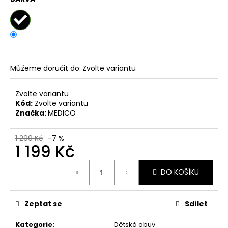
č
u
j
e
m
e
Můžeme doručit do:
Zvolte variantu
PÁNSKÉ
Zvolte variantu
SANDÁLY
Kód:
Zvolte variantu
KEEN
NEWPORT
Značka:
MEDICO
BISON
KOŽENÉ
1 299 Kč
–7 %
2
1 199 Kč
099
Kč
Měrná
Původně:
DO KOŠÍKU
cena:
2
799
Kč
Zeptat se
Sdílet
Kategorie
:
Dětská obuv