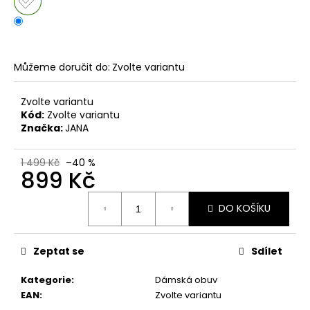
č
u
j
e
m
Můžeme doručit do:
Zvolte variantu
e
Zvolte variantu
Kód:
Zvolte variantu
DÁMSKÉ
Značka:
JANA
NAZOUVÁKY
ŽABKY
INBLU
1 499 Kč
–40 %
ZO19
899 Kč
BRONZOVÉ
499
Měrná
Kč
DO KOŠÍKU
cena:
Původně:
899
Kč
Zeptat se
Sdílet
Kategorie
:
Dámská obuv
EAN
:
Zvolte variantu