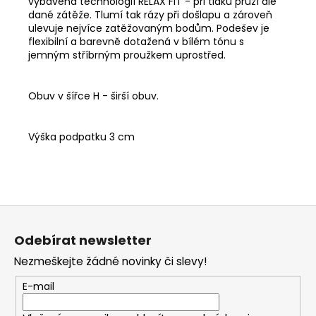
vybavena technologií RELAX FIT - při tlaku pruží dle
dané zátěže. Tlumí tak rázy při došlapu a zároveň
ulevuje nejvíce zatěžovaným bodům. Podešev je
flexibilní a barevně dotažená v bílém tónu s
jemným stříbrným proužkem uprostřed.
Obuv v šířce H - širší obuv.
Výška podpatku 3 cm
Z
á
Odebírat newsletter
p
Nezmeškejte žádné novinky či slevy!
a
t
E-mail
í