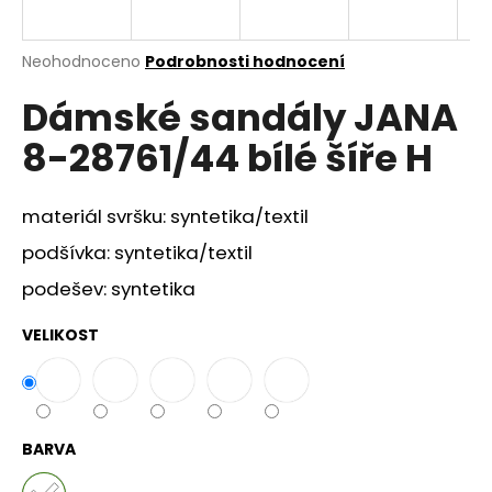
a
j
Průměrné
Neohodnoceno
Podrobnosti hodnocení
í
hodnocení
Dámské sandály JANA
produktu
t
je
?
8-28761/44 bílé šíře H
0,0
z
5
hvězdiček.
materiál svršku: syntetika/textil
podšívka: syntetika/textil
HLEDAT
podešev: syntetika
VELIKOST
D
o
p
o
r
BARVA
u