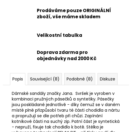
Prodáváme pouze ORIGINÁLNÍ
zboží, vše máme skladem
Velikostní tabulka
Doprava zdarma pro
objednávky nad 2000 Kč
Popis
Související (8)
Podobné (8)
Diskuze
Dámské sandály značky Jana. Svršek je vyroben v
kombinaci pružných pásečků a syntetiky. Pásečky
jsou poskládané jednotlivě - díky čemuž se v daném
místě plně přizpůsobí tvaru té části chodidla a nártu
a propružují se dle potřeb při chůzi. Zapínání
kotníkové části na suchý zip. Patní část je syntetická
- nepruží, fixuje tak chodidlo k botě. Stélka je