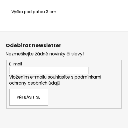
Výška pod patou 3 cm
Z
á
Odebírat newsletter
p
Nezmeškejte žádné novinky či slevy!
a
t
E-mail
í
Vložením e-mailu souhlasíte s
podmínkami
ochrany osobních údajů
PŘIHLÁSIT SE