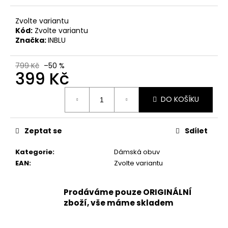
č
u
Zvolte variantu
j
Kód:
Zvolte variantu
e
Značka:
INBLU
m
e
799 Kč
–50 %
399 Kč
DÁMSKÉ
Měrná
NAZOUVÁKY
DO KOŠÍKU
cena:
ŽABKY
INBLU
ZO19
BRONZOVÉ
Zeptat se
Sdílet
499
Kategorie
:
Dámská obuv
Kč
Původně:
EAN
:
Zvolte variantu
899
Kč
Prodáváme pouze ORIGINÁLNÍ
zboží, vše máme skladem