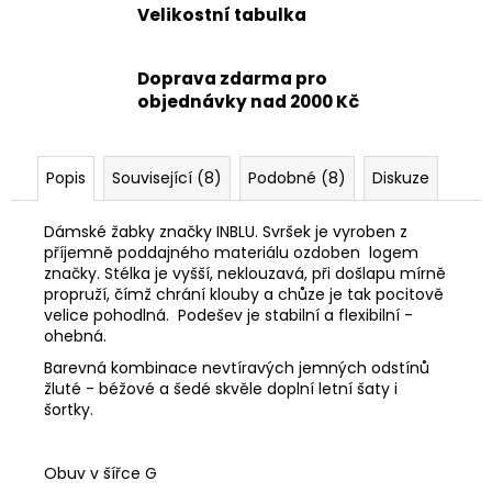
Velikostní tabulka
Doprava zdarma pro
objednávky nad 2000 Kč
Popis
Související (8)
Podobné (8)
Diskuze
Dámské žabky značky INBLU. Svršek je vyroben z
příjemně poddajného materiálu ozdoben logem
značky. Stélka je vyšší, neklouzavá, při došlapu mírně
propruží, čímž chrání klouby a chůze je tak pocitově
velice pohodlná. Podešev je stabilní a flexibilní -
ohebná.
Barevná kombinace nevtíravých jemných odstínů
žluté - béžové a šedé skvěle doplní letní šaty i
šortky.
Obuv v šířce G