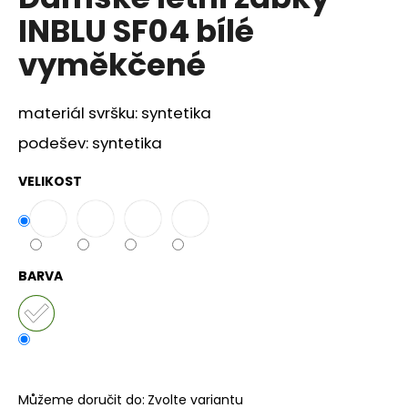
je
a
INBLU SF04 bílé
0,0
z
j
vyměkčené
5
í
hvězdiček.
t
materiál svršku: syntetika
?
podešev: syntetika
VELIKOST
HLEDAT
BARVA
D
o
p
o
r
u
Můžeme doručit do:
Zvolte variantu