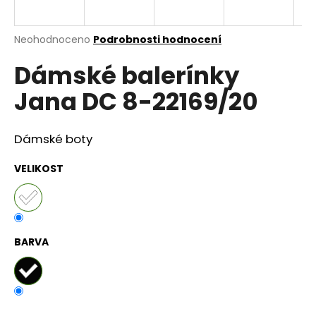
a
j
Průměrné
Neohodnoceno
Podrobnosti hodnocení
í
hodnocení
Dámské balerínky
produktu
t
je
?
Jana DC 8-22169/20
0,0
z
5
hvězdiček.
Dámské boty
HLEDAT
VELIKOST
D
o
BARVA
p
o
r
u