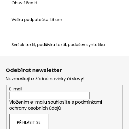
Obuv šířce H.
Výška podpatečku 1,9 cm
Svršek textil, podšívka textil, podešev syntetika
Z
á
Odebírat newsletter
p
Nezmeškejte žádné novinky či slevy!
a
t
E-mail
í
Vložením e-mailu souhlasíte s
podmínkami
ochrany osobních údajů
PŘIHLÁSIT SE