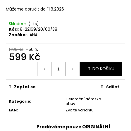
č
u
Můžeme doručit do:
11.8.2026
j
e
Skladem
(1 ks)
m
Kód:
8-22169/20/60/38
e
Značka:
JANA
1 199 Kč
–50 %
PÁNSKÉ
599 Kč
SANDÁLY
KEEN
Měrná
NEWPORT
DO KOŠÍKU
cena:
BISON
KOŽENÉ
2
Zeptat se
Sdílet
099
Kč
Původně:
Celoroční dámská
Kategorie
:
2
obuv
799
EAN
:
Zvolte variantu
Kč
Prodáváme pouze ORIGINÁLNÍ