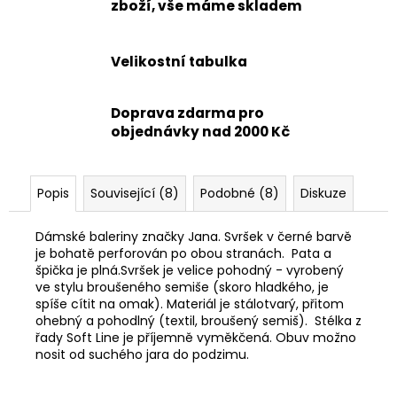
zboží, vše máme skladem
Velikostní tabulka
Doprava zdarma pro
objednávky nad 2000 Kč
Popis
Související (8)
Podobné (8)
Diskuze
Dámské baleriny značky Jana. Svršek v černé barvě
je bohatě perforován po obou stranách. Pata a
špička je plná.Svršek je velice pohodný - vyrobený
ve stylu broušeného semiše (skoro hladkého, je
spíše cítit na omak). Materiál je stálotvarý, přitom
ohebný a pohodlný (textil, broušený semiš). Stélka z
řady Soft Line je příjemně vyměkčená. Obuv možno
nosit od suchého jara do podzimu.