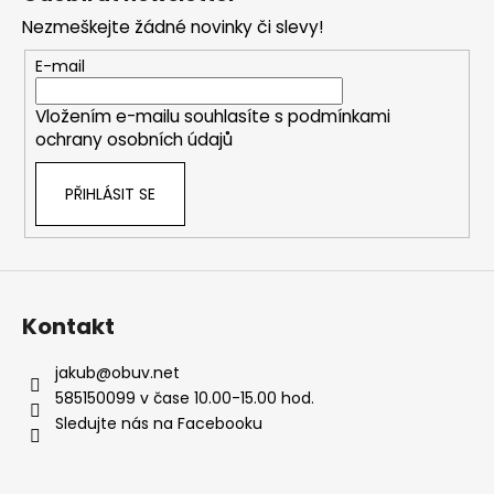
p
Nezmeškejte žádné novinky či slevy!
a
t
E-mail
í
Vložením e-mailu souhlasíte s
podmínkami
ochrany osobních údajů
PŘIHLÁSIT SE
Kontakt
jakub
@
obuv.net
585150099 v čase 10.00-15.00 hod.
Sledujte nás na Facebooku