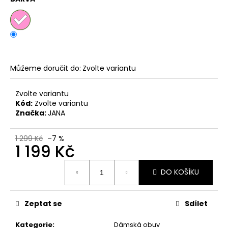
č
u
j
e
m
e
Můžeme doručit do:
Zvolte variantu
DÁMSKÉ
Zvolte variantu
NAZOUVÁKY
Kód:
Zvolte variantu
ŽABKY
INBLU
Značka:
JANA
ZO19
BRONZOVÉ
1 299 Kč
–7 %
499
1 199 Kč
Kč
Původně:
Měrná
899
DO KOŠÍKU
cena:
Kč
Zeptat se
Sdílet
Kategorie
:
Dámská obuv