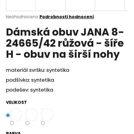
a
j
Průměrné
Neohodnoceno
Podrobnosti hodnocení
í
hodnocení
Dámská obuv JANA 8-
produktu
t
je
?
24665/42 růžová - šíře
0,0
z
H - obuv na širší nohy
5
hvězdiček.
materiál svršku: syntetika
HLEDAT
podšívka: syntetika
podešev: syntetika
D
o
VELIKOST
p
o
r
u
BARVA