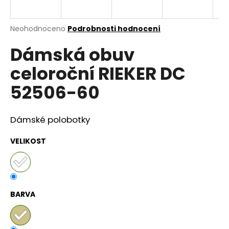
a
j
Průměrné
Neohodnoceno
Podrobnosti hodnocení
í
hodnocení
Dámská obuv
produktu
t
je
?
celoroční RIEKER DC
0,0
z
52506-60
5
hvězdiček.
Dámské polobotky
HLEDAT
VELIKOST
D
o
p
BARVA
o
r
u