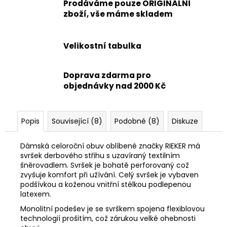
Prodáváme pouze ORIGINÁLNÍ
zboží, vše máme skladem
Velikostní tabulka
Doprava zdarma pro
objednávky nad 2000 Kč
Popis
Související (8)
Podobné (8)
Diskuze
Dámská celoroční obuv oblíbené značky RIEKER má
svršek derbového střihu s uzavíraný textilním
šněrovadlem. Svršek je bohatě perforovaný což
zvyšuje komfort při užívání. Celý svršek je vybaven
podšívkou a koženou vnitřní stélkou podlepenou
latexem.
Monolitní podešev je se svrškem spojena flexiblovou
technologií prošitím, což zárukou velké ohebnosti