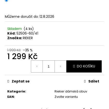
č
u
j
e
Můžeme doručit do:
12.8.2026
m
e
Skladem
(4 ks)
Kód:
52506-60/41
Značka:
RIEKER
KORKOVÝ
NAZOUVÁK
JEDNOPÁSKOVÝ
1 999 Kč
–35 %
1 299 Kč
215201
-
KORKÁČ
Měrná
DO KOŠÍKU
cena:
599
Kč
Původně:
699
Zeptat se
Sdílet
Kč
Kategorie
:
Rieker dámská obuv
EAN
:
Zvolte variantu