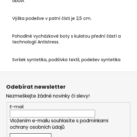
obuvi.
Výška podešve v patní čísti je 2,5 cm.
Pohodlné vycházkové boty s kulatou přední částí a
technologií Antistress.
Svršek syntetika, podšívka textil, podešev syntetika
Z
á
Odebírat newsletter
p
Nezmeškejte žádné novinky či slevy!
a
t
E-mail
í
Vložením e-mailu souhlasíte s
podmínkami
ochrany osobních údajů