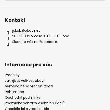
ý
p
i
s
Kontakt
u
jakub
@
obuv.net
585150099 v čase 10.00-15.00 hod.
Sledujte nás na Facebooku
Informace pro vás
Prodejny
Jak zjistit velikost obuvi
Výměna nebo vrácení zboží
Reklamace
Obchodní podmínky
Podmínky ochrany osobních údajů
Chodidlo jako zrcadlo těla