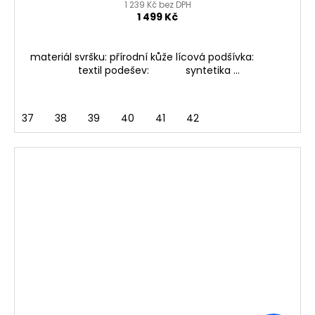
1 239 Kč bez DPH
1 499 Kč
materiál svršku: přírodní kůže lícová podšívka:
textil podešev: syntetika ...
37
38
39
40
41
42