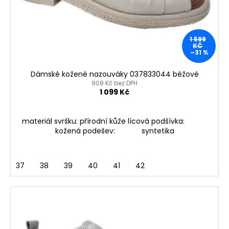
o
t
a
d
ů
j
u
í
1 599
k
KČ
t
–31 %
t
?
ů
Dámské kožené nazouváky 037833044 béžové
908 Kč bez DPH
1 099 Kč
HLEDAT
materiál svršku: přírodní kůže lícová podšívka:
kožená podešev: syntetika
D
37
38
39
40
41
42
o
p
o
r
u