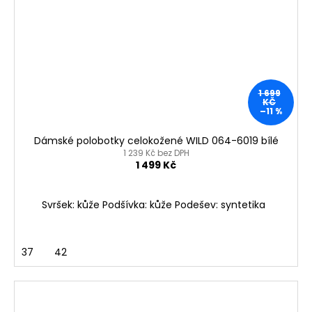
1 699
KČ
–11 %
Dámské polobotky celokožené WILD 064-6019 bílé
1 239 Kč bez DPH
1 499 Kč
Svršek: kůže Podšívka: kůže Podešev: syntetika
37
42