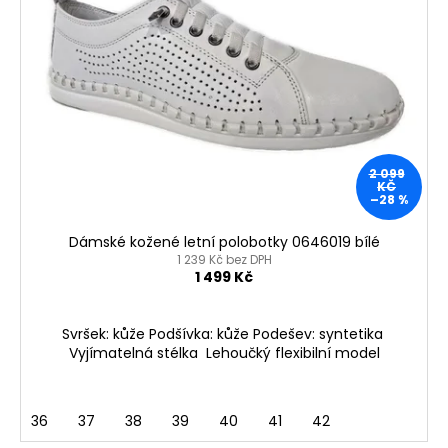
č
u
j
e
m
e
KORKOVÝ
2 099
NAZOUVÁK
KČ
–28 %
JEDNOPÁSKOVÝ
215201
-
Dámské kožené letní polobotky 0646019 bílé
KORKÁČ
1 239 Kč bez DPH
1 499 Kč
599
Kč
Původně:
699
Svršek: kůže Podšívka: kůže Podešev: syntetika
Kč
Vyjímatelná stélka Lehoučký flexibilní model
36
37
38
39
40
41
42