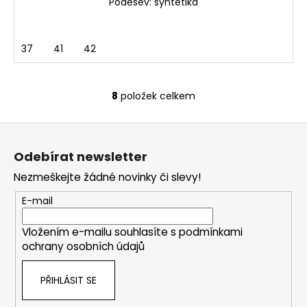
Podešev: syntetika
37
41
42
8
položek celkem
O
v
Z
l
á
á
Odebírat newsletter
d
p
a
Nezmeškejte žádné novinky či slevy!
a
c
t
E-mail
í
í
p
Vložením e-mailu souhlasíte s
podmínkami
r
ochrany osobních údajů
v
k
PŘIHLÁSIT SE
y
v