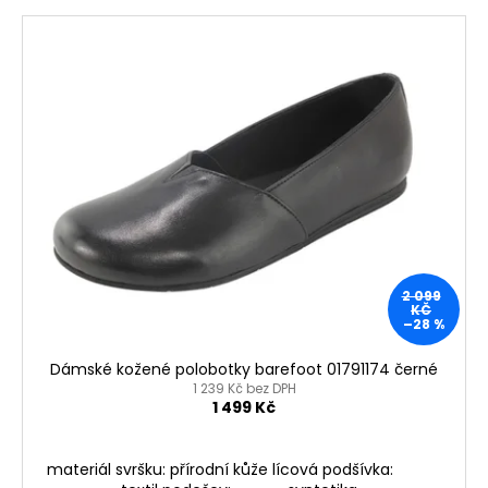
2 099
KČ
–28 %
Dámské kožené polobotky barefoot 01791174 černé
1 239 Kč bez DPH
1 499 Kč
materiál svršku: přírodní kůže lícová podšívka: