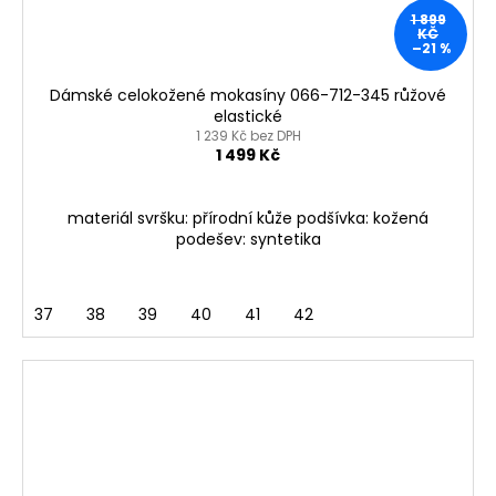
1 899
KČ
–21 %
Dámské celokožené mokasíny 066-712-345 růžové
elastické
1 239 Kč bez DPH
1 499 Kč
materiál svršku: přírodní kůže podšívka: kožená
podešev: syntetika
37
38
39
40
41
42