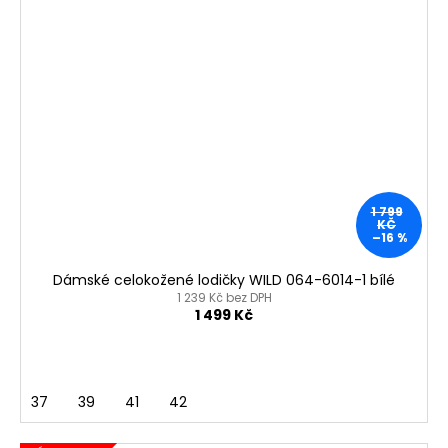
1 799
KČ
–16 %
Dámské celokožené lodičky WILD 064-6014-1 bílé
1 239 Kč bez DPH
1 499 Kč
37
39
41
42