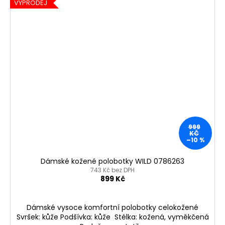
VÝPRODEJ
999
KČ
–10 %
Dámské kožené polobotky WILD 0786263
743 Kč bez DPH
899 Kč
Dámské vysoce komfortní polobotky celokožené
Svršek: kůže Podšívka: kůže Stélka: kožená, vyměkčená