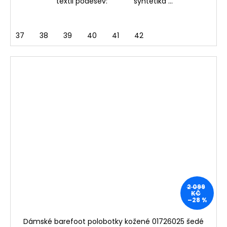
textil podešev: syntetika ...
37
38
39
40
41
42
2 099
KČ
–28 %
Dámské barefoot polobotky kožené 01726025 šedé