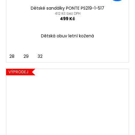
Dětské sandálky PONTE PS219-1-517
412 Kč bez DPH
499 Kč
Dětská obuv letní kožená
28
29
32
VÝPRODEJ