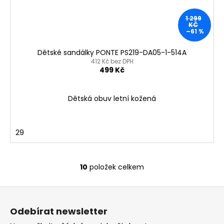
1 299
KČ
–61 %
Dětské sandálky PONTE PS219-DA05-1-514A
412 Kč bez DPH
499 Kč
Dětská obuv letní kožená
29
10
položek celkem
O
v
Z
l
á
á
Odebírat newsletter
d
p