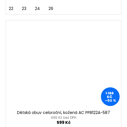
22
23
24
26
1 199
KČ
–50 %
Dětská obuv celoroční, kožená AC PPB122A-587
495 Kč bez DPH
599 Kč