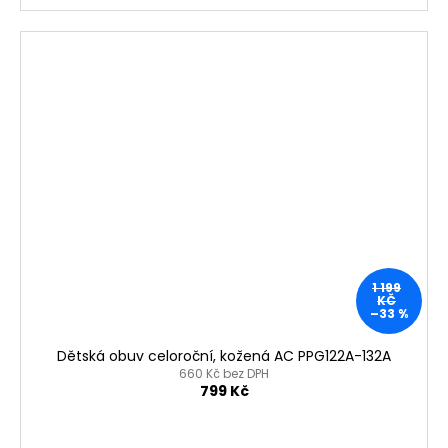
1 199
KČ
–33 %
Dětská obuv celoroční, kožená AC PPG122A-132A
660 Kč bez DPH
799 Kč