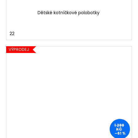
Dětské kotníčkové polobotky
22
VÝPRODEJ
1 299
KČ
–61 %