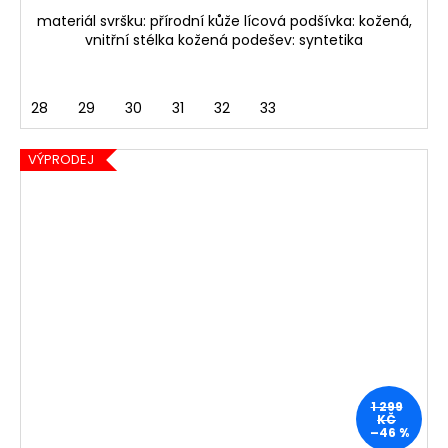
materiál svršku: přírodní kůže lícová podšívka: kožená,
vnitřní stélka kožená podešev: syntetika
28
29
30
31
32
33
VÝPRODEJ
1 299
KČ
–46 %