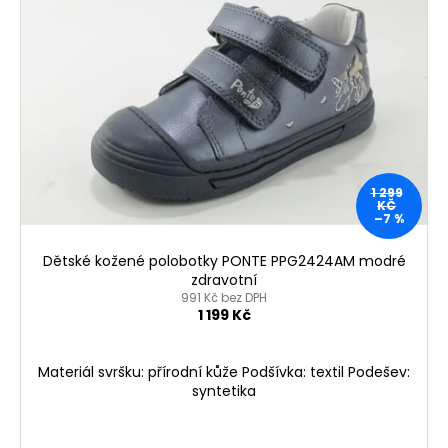
č
u
j
e
m
e
KORKOVÝ
NAZOUVÁK
1 299
JEDNOPÁSKOVÝ
KČ
–7 %
215201
-
KORKÁČ
Dětské kožené polobotky PONTE PPG2424AM modré
zdravotní
599
Kč
991 Kč bez DPH
1 199 Kč
Původně:
699
Kč
Materiál svršku: přírodní kůže Podšívka: textil Podešev:
syntetika