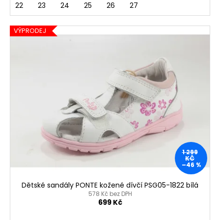
22
23
24
25
26
27
VÝPRODEJ
1 299
KČ
–46 %
Dětské sandály PONTE kožené dívčí PSG05-1822 bílá
578 Kč bez DPH
699 Kč