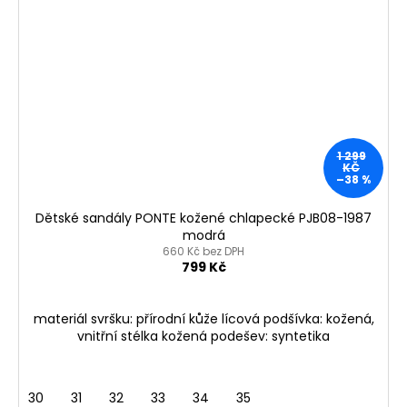
1 299
KČ
–38 %
Dětské sandály PONTE kožené chlapecké PJB08-1987
modrá
660 Kč bez DPH
799 Kč
materiál svršku: přírodní kůže lícová podšívka: kožená,
vnitřní stélka kožená podešev: syntetika
30
31
32
33
34
35