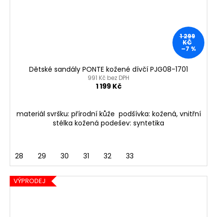
1 299
KČ
–7 %
Dětské sandály PONTE kožené dívčí PJG08-1701
991 Kč bez DPH
1 199 Kč
materiál svršku: přírodní kůže podšívka: kožená, vnitřní
stélka kožená podešev: syntetika
28
29
30
31
32
33
VÝPRODEJ