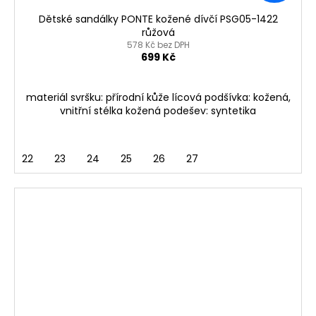
Dětské sandálky PONTE kožené dívčí PSG05-1422
růžová
578 Kč bez DPH
699 Kč
materiál svršku: přírodní kůže lícová podšívka: kožená,
vnitřní stélka kožená podešev: syntetika
22
23
24
25
26
27