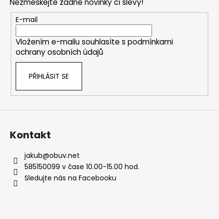
a
Nezmeškejte žádné novinky či slevy!
a
c
t
E-mail
í
í
p
Vložením e-mailu souhlasíte s
podmínkami
r
ochrany osobních údajů
v
k
PŘIHLÁSIT SE
y
v
ý
p
i
s
Kontakt
u
jakub
@
obuv.net
585150099 v čase 10.00-15.00 hod.
Sledujte nás na Facebooku