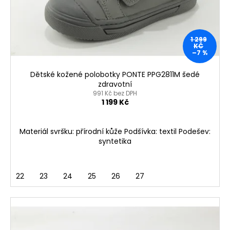
o
t
a
d
ů
j
u
í
1 299
k
KČ
t
–7 %
t
?
ů
Dětské kožené polobotky PONTE PPG2811M šedé
zdravotní
991 Kč bez DPH
1 199 Kč
HLEDAT
Materiál svršku: přírodní kůže Podšívka: textil Podešev:
syntetika
D
o
22
23
24
25
26
27
p
o
r
u