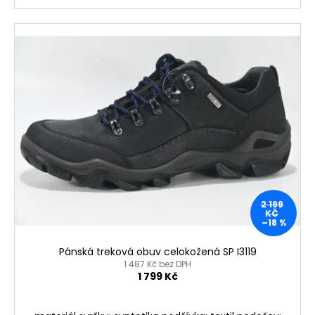
2 199
KČ
–18 %
Pánská treková obuv celokožená SP I3119
1 487 Kč bez DPH
1 799 Kč