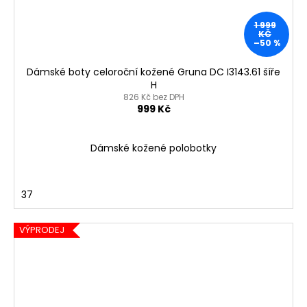
1 999
KČ
–50 %
Dámské boty celoroční kožené Gruna DC I3143.61 šíře
H
826 Kč bez DPH
999 Kč
Dámské kožené polobotky
37
VÝPRODEJ