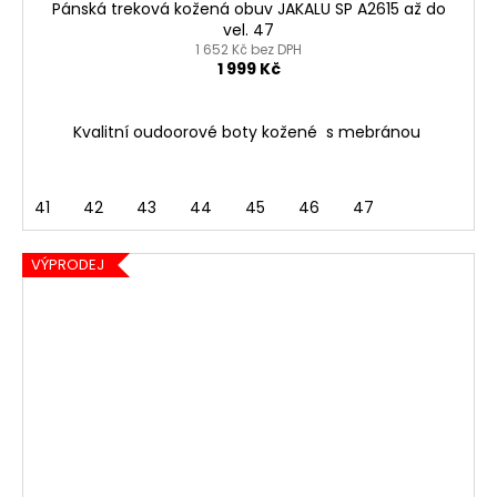
Pánská treková kožená obuv JAKALU SP A2615 až do
vel. 47
1 652 Kč bez DPH
1 999 Kč
Kvalitní oudoorové boty kožené s mebránou
41
42
43
44
45
46
47
VÝPRODEJ