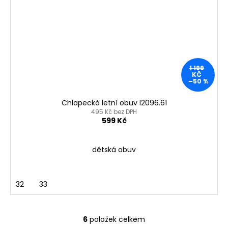
1 199
KČ
–50 %
Chlapecká letní obuv I2096.61
495 Kč bez DPH
599 Kč
dětská obuv
32
33
6
položek celkem
O