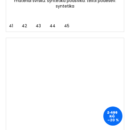
materiál svršku: syntetika podšívka: textil podešev:
syntetika
41
42
43
44
45
2 499
KČ
–20 %