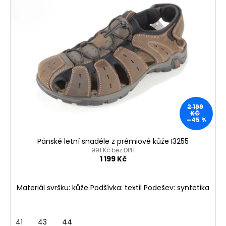
č
u
j
e
m
e
KORKOVÝ
NAZOUVÁK
JEDNOPÁSKOVÝ
2 199
215201
KČ
-
–45 %
KORKÁČ
Pánské letní snadéle z prémiové kůže I3255
599
Kč
991 Kč bez DPH
1 199 Kč
Původně:
699
Kč
Materiál svršku: kůže Podšívka: textil Podešev: syntetika
41
43
44