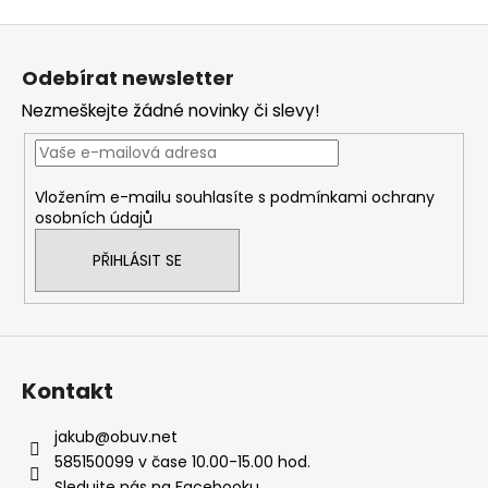
v
Z
l
á
á
Odebírat newsletter
d
p
a
Nezmeškejte žádné novinky či slevy!
a
c
t
í
í
p
Vložením e-mailu souhlasíte s
podmínkami ochrany
r
osobních údajů
v
k
PŘIHLÁSIT SE
y
v
ý
p
i
Kontakt
s
u
jakub
@
obuv.net
585150099 v čase 10.00-15.00 hod.
Sledujte nás na Facebooku