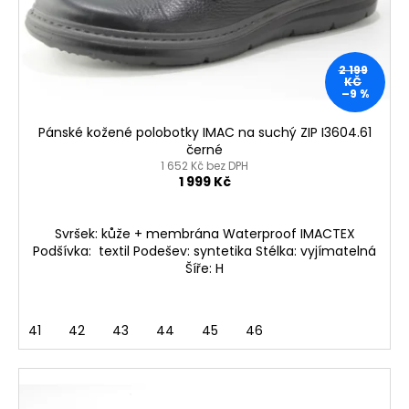
o
t
a
d
ů
j
u
í
2 199
k
KČ
t
–9 %
t
?
ů
Pánské kožené polobotky IMAC na suchý ZIP I3604.61
černé
1 652 Kč bez DPH
1 999 Kč
HLEDAT
Svršek: kůže + membrána Waterproof IMACTEX
Podšívka: textil Podešev: syntetika Stélka: vyjímatelná
Šíře: H
D
o
p
41
42
43
44
45
46
o
r
u